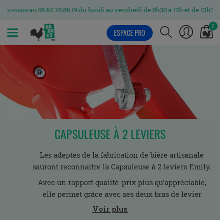
ez-nous au 05.62.70.86.19 du lundi au vendredi de 8h30 à 12h et de 13h30 à
0
ESPACE PRO
MENU
CAPSULEUSE À 2 LEVIERS
Les adeptes de la fabrication de bière artisanale
sauront reconnaitre la
Capsuleuse à 2 leviers Emily.
Avec un rapport
qualité-prix
plus qu’appréciable,
elle permet grâce avec ses deux bras de levier
d’assurer un
capsulage
facile, et avec peu d’efforts.
Voir plus