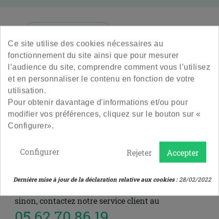
La
Capsuleuse à 2 leviers Emily
est mixte et
convient
aussi bien en 26 qu’en 29.
Couronnes de bière
Ce site utilise des cookies nécessaires au
Cette
c
apsuleuse pour bouteilles de bière
est
Veuillez nous excuser pour le désagrément.
fonctionnement du site ainsi que pour mesurer
l’accessoire indispensable
Effectuez une nouvelle recherche
l’audience du site, comprendre comment vous l’utilisez
pour le bouchage et l’
hermétisation
de vos bières !
et en personnaliser le contenu en fonction de votre
Capsuler votre bière n’aura jamais été aussi simple
utilisation.
avec
Pour obtenir davantage d'informations et/ou pour
ou aller directement sur l'une de ces pages :
modifier vos préférences, cliquez sur le bouton sur «
cette
capsuleuse manuelle
!
Configurer».
ACCUEIL
POTS ET BOCAUX EN VERRE VIDES
Configurer
Rejeter
Accepter
ACCESSOIRES
SOLDES
Dernière mise à jour de la déclaration relative aux cookies :
28/02/2022
sinon, contactez notre service client au
05 62 70 86 19