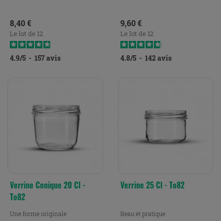
Prix
Prix
8,40 €
9,60 €
Le lot de 12
Le lot de 12
4.9
/
5
-
157
avis
4.8
/
5
-
142
avis
Verrine Conique 20 Cl -
Verrine 25 Cl - To82
To82
Une forme originale
Beau et pratique