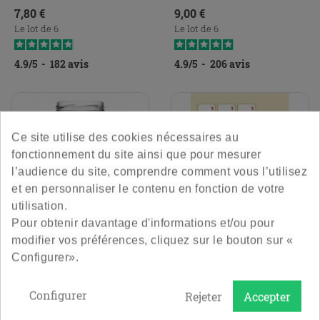
Prix
Prix
7,80 €
9,00 €
Le lot de 6
Le lot de 6
4.9
/
5
-
182
avis
4.9
/
5
-
206
avis
Ce site utilise des cookies nécessaires au
fonctionnement du site ainsi que pour mesurer
l’audience du site, comprendre comment vous l’utilisez
et en personnaliser le contenu en fonction de votre
utilisation.
Pour obtenir davantage d'informations et/ou pour
modifier vos préférences, cliquez sur le bouton sur «
Pot Cylindrique 100 Cl Avec
Le Set De 12 Étiquettes
Configurer».
Réserve - To82
Made In France
Epais et solide
Planche de 12 étiquettes.
Configurer
Rejeter
Accepter