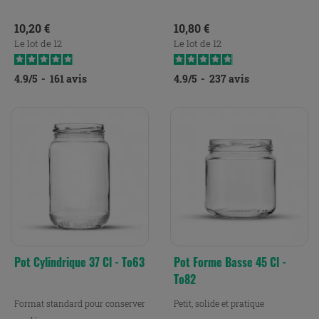
Prix
Prix
10,20 €
10,80 €
Le lot de 12
Le lot de 12
4.9
/
5
-
161
avis
4.9
/
5
-
237
avis
Pot Cylindrique 37 Cl - To63
Pot Forme Basse 45 Cl -
To82
Format standard pour conserver
Petit, solide et pratique