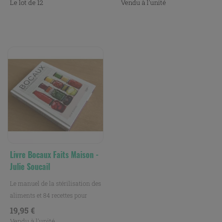
Le lot de 12
Vendu à l'unité
Livre Bocaux Faits Maison -
Julie Soucail
Le manuel de la stérilisation des
aliments et 84 recettes pour
préparer au...
Prix
19,95 €
Vendu à l'unité