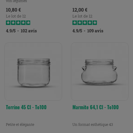
vos légumes
Prix
Prix
10,80 €
12,00 €
Le lot de 12
Le lot de 12
4.9
/
5
-
102
avis
4.9
/
5
-
109
avis
Terrine 45 Cl - To100
Marmite 64,1 Cl - To100
Petite et élégante
Un format esthétique 43