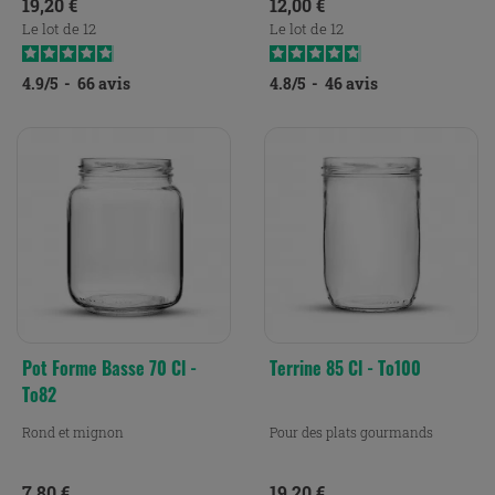
Prix
Prix
19,20 €
12,00 €
Le lot de 12
Le lot de 12
4.9
/
5
-
66
avis
4.8
/
5
-
46
avis
Pot Forme Basse 70 Cl -
Terrine 85 Cl - To100
To82
Rond et mignon
Pour des plats gourmands
Prix
Prix
7,80 €
19,20 €