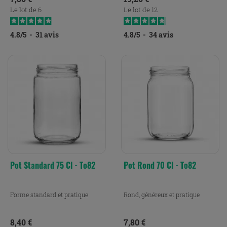
Le lot de 6
Le lot de 12
4.8
/
5
-
31
avis
4.8
/
5
-
34
avis
Pot Standard 75 Cl - To82
Pot Rond 70 Cl - To82
Forme standard et pratique
Rond, généreux et pratique
Prix
Prix
8,40 €
7,80 €