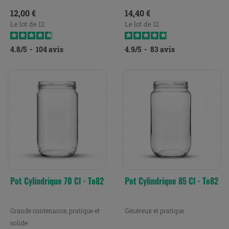
Prix
Prix
12,00 €
14,40 €
Le lot de 12
Le lot de 12
4.8
/
5
-
104
avis
4.9
/
5
-
83
avis
Pot Cylindrique 70 Cl - To82
Pot Cylindrique 85 Cl - To82
Grande contenance, pratique et
Généreux et pratique
solide