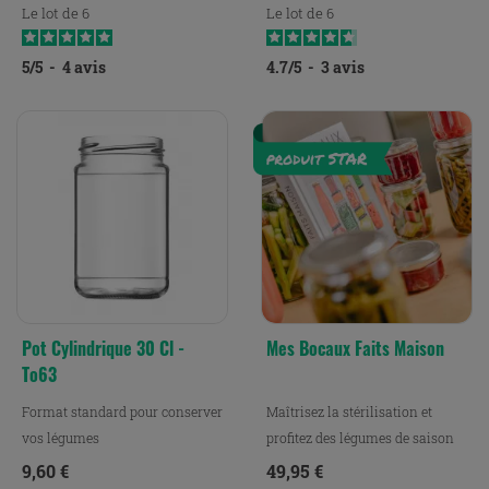
Le lot de 6
Le lot de 6
5
/
5
-
4
avis
4.7
/
5
-
3
avis
Pot Cylindrique 30 Cl -
Mes Bocaux Faits Maison
To63
Format standard pour conserver
Maîtrisez la stérilisation et
vos légumes
profitez des légumes de saison
pour préparer de...
Prix
Prix
9,60 €
49,95 €