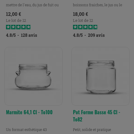
mettre de l'eau, du jus de fuit ou
boissons fraiches, le jus ou le
du lait.
lait.
Prix
Prix
12,00 €
18,00 €
Le lot de 12
Le lot de 12
4.8
/
5
-
128
avis
4.8
/
5
-
209
avis
Marmite 64,1 Cl - To100
Pot Forme Basse 45 Cl -
To82
Un format esthétique 43
Petit, solide et pratique