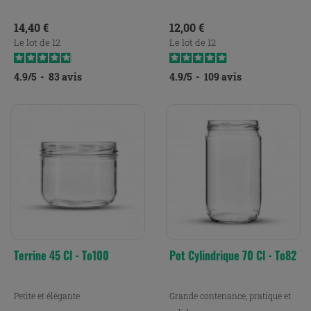
Prix
Prix
14,40 €
12,00 €
Le lot de 12
Le lot de 12
4.9
/
5
-
83
avis
4.9
/
5
-
109
avis
Terrine 45 Cl - To100
Pot Cylindrique 70 Cl - To82
Petite et élégante
Grande contenance, pratique et