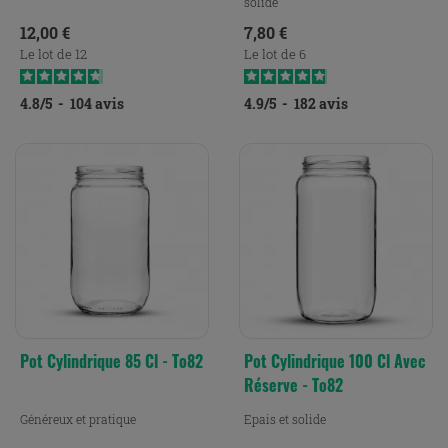
solide
Prix
Prix
12,00 €
7,80 €
Le lot de 12
Le lot de 6
4.8
/
5
-
104
avis
4.9
/
5
-
182
avis
Pot Cylindrique 85 Cl - To82
Pot Cylindrique 100 Cl Avec
Réserve - To82
Généreux et pratique
Epais et solide