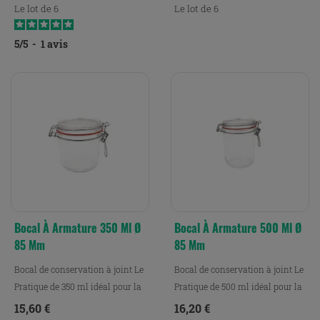
Le lot de 6
Le lot de 6
5
/
5
-
1
avis
Bocal À Armature 350 Ml Ø
Bocal À Armature 500 Ml Ø
85 Mm
85 Mm
Bocal de conservation à joint Le
Bocal de conservation à joint Le
Pratique de 350 ml idéal pour la
Pratique de 500 ml idéal pour la
conservation,...
conservation,...
Prix
Prix
15,60 €
16,20 €