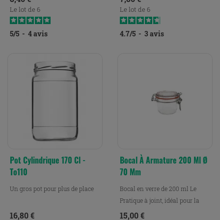
Le lot de 6
Le lot de 6
5
/
5
-
4
avis
4.7
/
5
-
3
avis
Pot Cylindrique 170 Cl -
Bocal À Armature 200 Ml Ø
To110
70 Mm
Un gros pot pour plus de place
Bocal en verre de 200 ml Le
Pratique à joint, idéal pour la
conservation, la...
Prix
Prix
16,80 €
15,00 €