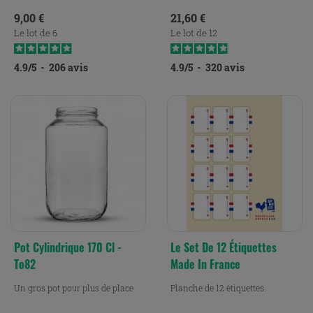
Prix
Prix
9,00 €
21,60 €
Le lot de 6
Le lot de 12
4.9
/
5
-
206
avis
4.9
/
5
-
320
avis
Pot Cylindrique 170 Cl -
Le Set De 12 Étiquettes
To82
Made In France
Un gros pot pour plus de place
Planche de 12 étiquettes.