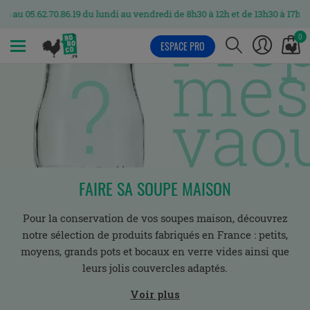
5.62.70.86.19 du lundi au vendredi de 8h30 à 12h et de 13h30 à 17h
0
ESPACE PRO
MENU
FAIRE SA SOUPE MAISON
Pour la conservation de vos soupes maison, découvrez
notre sélection de produits fabriqués en France : petits,
moyens, grands pots et bocaux en verre vides ainsi que
leurs jolis couvercles adaptés.
Nos pots et bocaux en verre peuvent contenir n’importe
Voir plus
quel type de soupe : soupe de tomate, de légumes, de