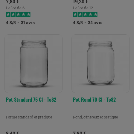
Prix
Prix
7,80 €
19,20 €
Le lot de 6
Le lot de 12
4.8
/
5
-
31
avis
4.8
/
5
-
34
avis
Pot Standard 75 Cl - To82
Pot Rond 70 Cl - To82
Forme standard et pratique
Rond, généreux et pratique
Prix
Prix
8,40 €
7,80 €