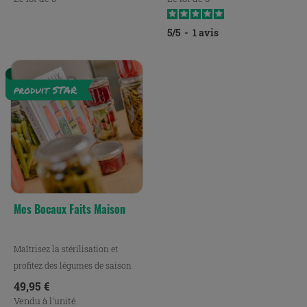
5
/
5
-
1
avis
Mes Bocaux Faits Maison
Maîtrisez la stérilisation et
profitez des légumes de saison
pour préparer de...
Prix
49,95 €
Vendu à l'unité