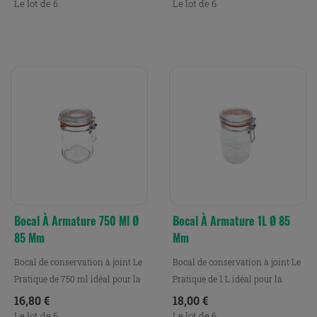
Le lot de 6
Le lot de 6
Bocal À Armature 750 Ml Ø
Bocal À Armature 1L Ø 85
85 Mm
Mm
Bocal de conservation à joint Le
Bocal de conservation à joint Le
Pratique de 750 ml idéal pour la
Pratique de 1 L idéal pour la
conservation,...
conservation, le...
Prix
Prix
16,80 €
18,00 €
Le lot de 6
Le lot de 6