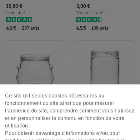
Prix
Prix
16,80 €
3,00 €
Le lot de 6
Vendu à l'unité
4.9
/
5
-
237
avis
4.5
/
5
-
109
avis
Ce site utilise des cookies nécessaires au
fonctionnement du site ainsi que pour mesurer
Marmite 85 Cl - To100
Pot Standard 45 Cl - To82
l’audience du site, comprendre comment vous l’utilisez
et en personnaliser le contenu en fonction de votre
utilisation.
Originale &amp; esthétique
Forme standard pour vos
Pour obtenir davantage d'informations et/ou pour
préparations