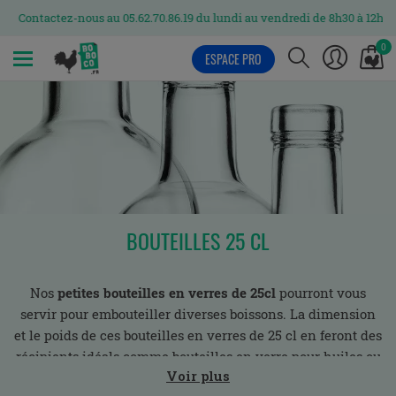
Contactez-nous au 05.62.70.86.19 du lundi au vendredi de 8h30 à 12h et 
0
ESPACE PRO
MENU
BOUTEILLES 25 CL
Nos
petites bouteilles en verres de 25cl
pourront vous
servir pour embouteiller diverses boissons. La dimension
et le poids de ces bouteilles en verres de 25 cl en feront des
récipients idéals comme bouteilles en verre pour huiles ou
Voir plus
pour sodas.