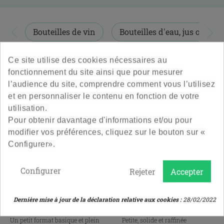
En utilisant nos étiquettes adhésives vous pourrez
organiser et


Bouteilles de vin
Bouteilles d'eau, jus ou lait
dater vos bouteilles en verre facilement !
2 PRODUITS
TRI PAR PRIX
Ce site utilise des cookies nécessaires au
Et n’oubliez pas de commander vos bouchons à vis adaptés
fonctionnement du site ainsi que pour mesurer
à nos bouteilles pour huiles et pour vinaigre.
l’audience du site, comprendre comment vous l’utilisez
Besoin d'inspiration ? Retrouvez toutes nos idées et
et en personnaliser le contenu en fonction de votre
inspirations sur le
blog
et sur notre
compte Instagram
.
utilisation.
Pour obtenir davantage d'informations et/ou pour
Attention : Les bouteilles et les bouchages sont vendus
modifier vos préférences, cliquez sur le bouton sur «
séparément.
Configurer».
Configurer
Rejeter
Accepter
Bouteille Fraicheur 25 Cl
Bouteille À Vis 25 Cl
Dernière mise à jour de la déclaration relative aux cookies :
28/02/2022
To38
Un petit format basique et plein
Petite, solide et raffinée