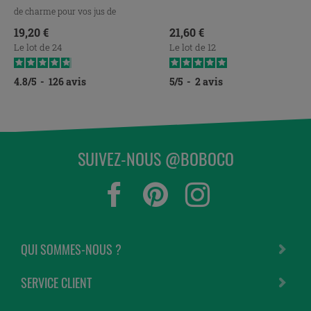
de charme pour vos jus de
fruits.
Prix
Prix
19,20 €
21,60 €
Le lot de 24
Le lot de 12
4.8
/
5
-
126
avis
5
/
5
-
2
avis
SUIVEZ-NOUS @BOBOCO
QUI SOMMES-NOUS ?
SERVICE CLIENT