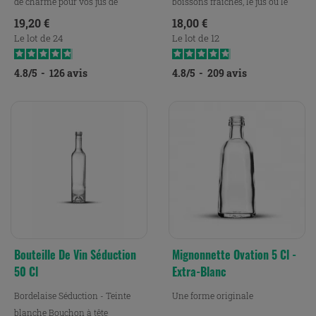
de charme pour vos jus de
boissons fraiches, le jus ou le
fruits.
lait.
Prix
Prix
19,20 €
18,00 €
Le lot de 24
Le lot de 12
4.8
/
5
-
126
avis
4.8
/
5
-
209
avis
Bouteille De Vin Séduction
Mignonnette Ovation 5 Cl -
50 Cl
Extra-Blanc
Bordelaise Séduction - Teinte
Une forme originale
blanche Bouchon à tête