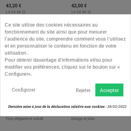
et/ou cocktails et...
Prix
Prix
43,20 €
42,00 €
Le lot de 12
Le lot de 12
Ce site utilise des cookies nécessaires au
4.8
/
5
-
42
avis
5
/
5
-
2
avis
fonctionnement du site ainsi que pour mesurer
l’audience du site, comprendre comment vous l’utilisez
et en personnaliser le contenu en fonction de votre
utilisation.
Pour obtenir davantage d'informations et/ou pour
modifier vos préférences, cliquez sur le bouton sur «
Configurer».
Configurer
Rejeter
Accepter
Bouteille De Cidre 75Cl
Bouteille Eau De Vie
Dernière mise à jour de la déclaration relative aux cookies :
28/02/2022
Distillateur 70 Cl
Fine, élégante et solide
Design et jolie