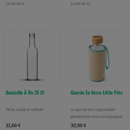
Le lot de 6
Le lot de 12
Bouteille À Vis 25 Cl
Gourde En Verre Little Pots
Petite, solide et raffinée
La gourde éco-responsable
pensée pour vous accompagner
partout.
Prix
Prix
21,60 €
32,90 €