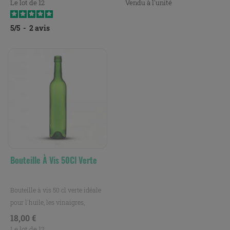
Le lot de 12
Vendu à l'unité
5
/
5
-
2
avis
Bouteille À Vis 50Cl Verte
Bouteille à vis 50 cl verte idéale
pour l'huile, les vinaigres,
vinaigrettes et...
Prix
18,00 €
Le lot de 12