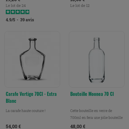
Le lot de 24
Le lot de 12
4.9
/
5
-
39
avis
Carafe Vertige 70Cl - Extra
Bouteille Moonea 70 Cl
Blanc
La carafe haute couture !
Cette bouteille en verre de
700ml en fera une jolie bouteille
d’eau en verre, ou...
Prix
Prix
54,00 €
48,00 €