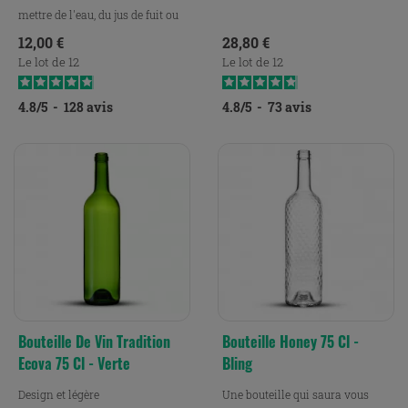
mettre de l'eau, du jus de fuit ou
du lait.
Prix
Prix
12,00 €
28,80 €
Le lot de 12
Le lot de 12
4.8
/
5
-
128
avis
4.8
/
5
-
73
avis
Bouteille De Vin Tradition
Bouteille Honey 75 Cl -
Ecova 75 Cl - Verte
Bling
Design et légère
Une bouteille qui saura vous