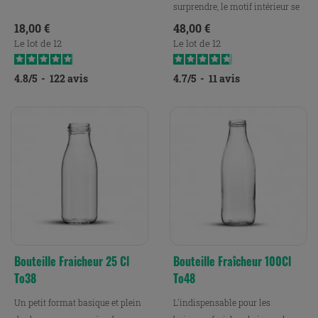
surprendre, le motif intérieur se
révèle à la...
Prix
Prix
18,00 €
48,00 €
Le lot de 12
Le lot de 12
4.8
/
5
-
122
avis
4.7
/
5
-
11
avis
Bouteille Fraicheur 25 Cl
Bouteille Fraîcheur 100Cl
To38
To48
Un petit format basique et plein
L'indispensable pour les