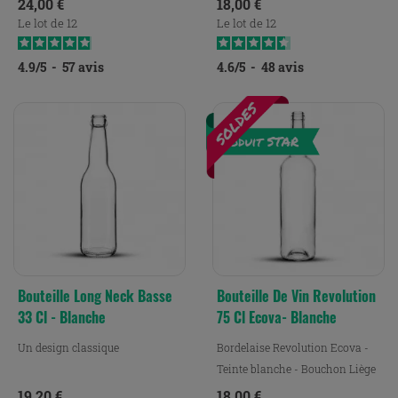
Prix
Prix
24,00 €
18,00 €
Le lot de 12
Le lot de 12
4.9
/
5
-
57
avis
4.6
/
5
-
48
avis
Bouteille Long Neck Basse
Bouteille De Vin Revolution
33 Cl - Blanche
75 Cl Ecova- Blanche
Un design classique
Bordelaise Revolution Ecova -
Teinte blanche - Bouchon Liège
Prix
Prix
19,20 €
18,00 €