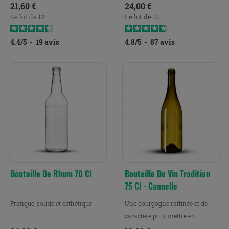
Prix
Prix
21,60 €
24,00 €
Le lot de 12
Le lot de 12
4.4
/
5
-
19
avis
4.8
/
5
-
87
avis
Bouteille De Rhum 70 Cl
Bouteille De Vin Tradition
75 Cl - Cannelle
Pratique, solide et esthétique
Une bourgogne raffinée et de
caractère pour mettre en
bouteilles vos vins.