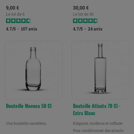
Prix
Prix
9,00 €
30,00 €
Le lot de 6
Le lot de 30
4.7
/
5
-
107
avis
4.7
/
5
-
24
avis
Bouteille Moonea 50 Cl
Bouteille Atlanta 70 Cl -
Extra Blanc
Une bouteille caméléon.
Elégante, moderne et raffinée.
Pour conditionner des alcools