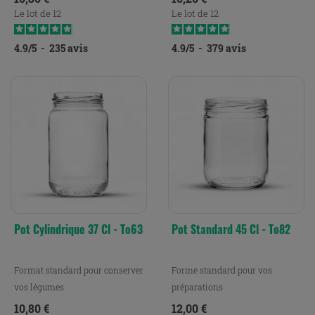
Le lot de 12
Le lot de 12
4.9
/
5
-
235
avis
4.9
/
5
-
379
avis
Pot Cylindrique 37 Cl - To63
Pot Standard 45 Cl - To82
Format standard pour conserver
Forme standard pour vos
vos légumes
préparations
Prix
Prix
10,80 €
12,00 €