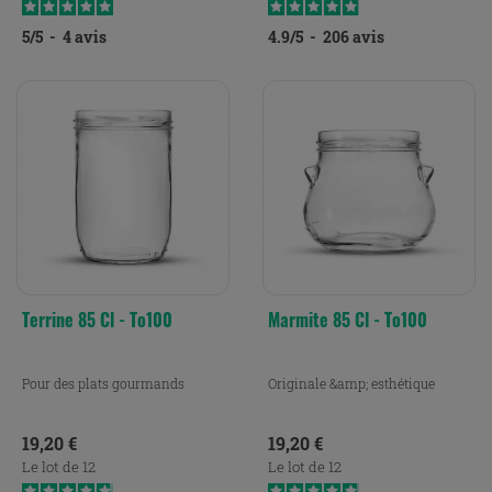
5
/
5
-
4
avis
4.9
/
5
-
206
avis
Terrine 85 Cl - To100
Marmite 85 Cl - To100
Pour des plats gourmands
Originale &amp; esthétique
Prix
Prix
19,20 €
19,20 €
Le lot de 12
Le lot de 12