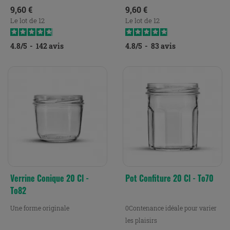
Prix
Prix
9,60 €
9,60 €
Le lot de 12
Le lot de 12
4.8
/
5
-
142
avis
4.8
/
5
-
83
avis
Verrine Conique 20 Cl -
Pot Confiture 20 Cl - To70
To82
Une forme originale
0Contenance idéale pour varier
les plaisirs