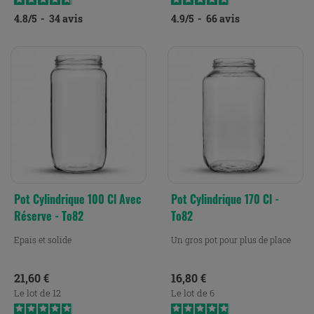
4.8
/
5
-
34
avis
4.9
/
5
-
66
avis
Pot Cylindrique 100 Cl Avec
Pot Cylindrique 170 Cl -
Réserve - To82
To82
Epais et solide
Un gros pot pour plus de place
Prix
Prix
21,60 €
16,80 €
Le lot de 12
Le lot de 6