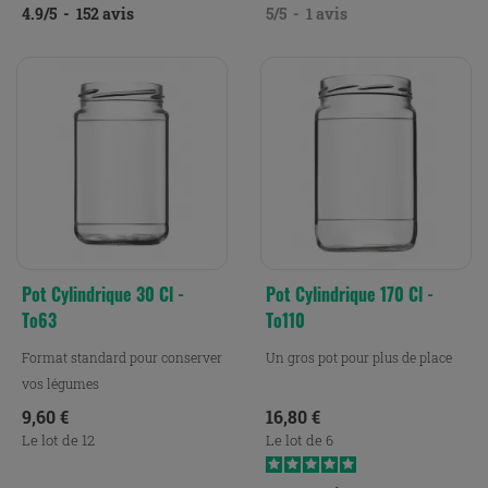
4.9
/
5
-
152
avis
5
/
5
-
1
avis
Pot Cylindrique 30 Cl -
Pot Cylindrique 170 Cl -
To63
To110
Format standard pour conserver
Un gros pot pour plus de place
vos légumes
Prix
Prix
9,60 €
16,80 €
Le lot de 12
Le lot de 6