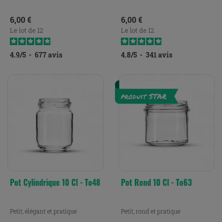
Prix
Prix
6,00 €
6,00 €
Le lot de 12
Le lot de 12
4.9
/
5
-
677
avis
4.8
/
5
-
341
avis
Pot Cylindrique 10 Cl - To48
Pot Rond 10 Cl - To63
Petit, élégant et pratique
Petit, rond et pratique