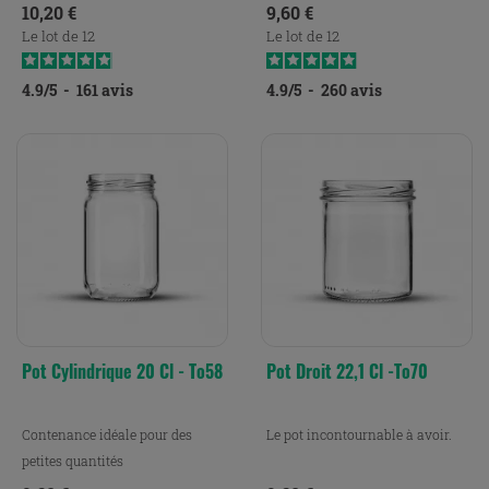
Prix
Prix
10,20 €
9,60 €
Le lot de 12
Le lot de 12
4.9
/
5
-
161
avis
4.9
/
5
-
260
avis
Pot Cylindrique 20 Cl - To58
Pot Droit 22,1 Cl -To70
Contenance idéale pour des
Le pot incontournable à avoir.
petites quantités