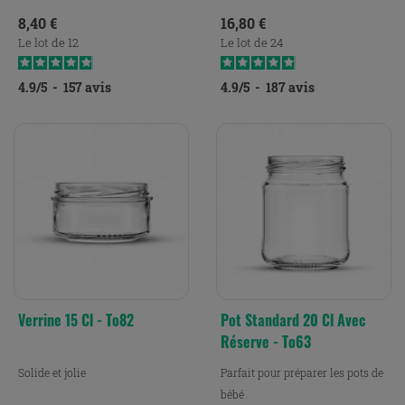
Prix
Prix
8,40 €
16,80 €
Le lot de 12
Le lot de 24
4.9
/
5
-
157
avis
4.9
/
5
-
187
avis
Verrine 15 Cl - To82
Pot Standard 20 Cl Avec
Réserve - To63
Solide et jolie
Parfait pour préparer les pots de
bébé