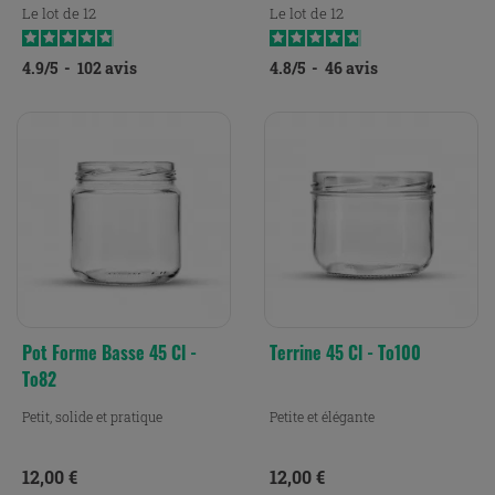
Le lot de 12
Le lot de 12
4.9
/
5
-
102
avis
4.8
/
5
-
46
avis
Pot Forme Basse 45 Cl -
Terrine 45 Cl - To100
To82
Petit, solide et pratique
Petite et élégante
Prix
Prix
12,00 €
12,00 €