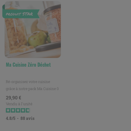
Ma Cuisine Zéro Déchet
Ré-organisez votre cuisine
grâce à notre pack Ma Cuisine 0
déchet.
Prix
29,90 €
Vendu à l'unité
4.8
/
5
-
88
avis