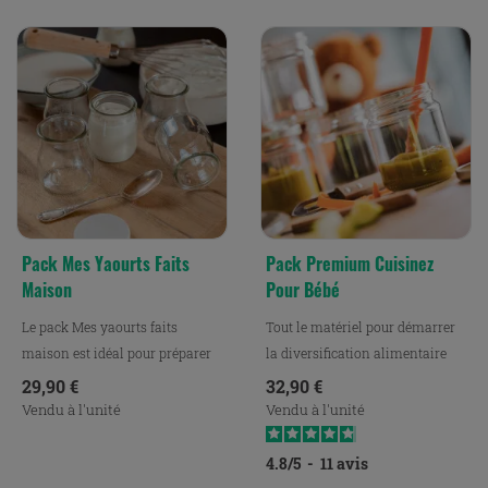
Pack Mes Yaourts Faits
Pack Premium Cuisinez
Maison
Pour Bébé
Le pack Mes yaourts faits
Tout le matériel pour démarrer
maison est idéal pour préparer
la diversification alimentaire
facilement de délicieux...
pour votre bébé.
Prix
Prix
29,90 €
32,90 €
Vendu à l'unité
Vendu à l'unité
4.8
/
5
-
11
avis