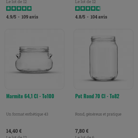
Le lot de 12
Le lot de 12
4.9
/
5
-
109
avis
4.8
/
5
-
104
avis
Marmite 64,1 Cl - To100
Pot Rond 70 Cl - To82
Un format esthétique 43
Rond, généreux et pratique
Prix
Prix
14,40 €
7,80 €
Le lot de 12
Le lot de 6