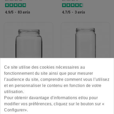
4.9
/
5
-
83
avis
4.7
/
5
-
3
avis
Ce site utilise des cookies nécessaires au
fonctionnement du site ainsi que pour mesurer
Pot Forme Basse 70 Cl -
Pot Cylindrique 70 Cl - To82
l’audience du site, comprendre comment vous l’utilisez
To82
et en personnaliser le contenu en fonction de votre
utilisation.
Rond et mignon
Grande contenance, pratique et
Pour obtenir davantage d'informations et/ou pour
solide
modifier vos préférences, cliquez sur le bouton sur «
Prix
Prix
7,80 €
7,80 €
Configurer».
Le lot de 6
Le lot de 6