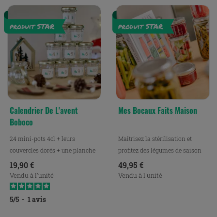
Calendrier De L'avent
Mes Bocaux Faits Maison
Boboco
24 mini-pots 4cl + leurs
Maîtrisez la stérilisation et
couvercles dorés + une planche
profitez des légumes de saison
d'étiquettes
pour préparer de...
Prix
Prix
19,90 €
49,95 €
Vendu à l'unité
Vendu à l'unité
5
/
5
-
1
avis