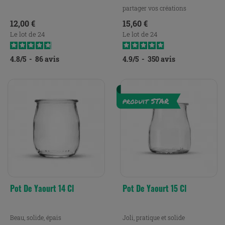
partager vos créations
Prix
Prix
12,00 €
15,60 €
Le lot de 24
Le lot de 24
4.8
/
5
-
86
avis
4.9
/
5
-
350
avis
Pot De Yaourt 14 Cl
Pot De Yaourt 15 Cl
Beau, solide, épais
Joli, pratique et solide