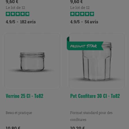
Prix
Prix
9,60 €
9,60 €
Le lot de 12
Le lot de 12
4.9
/
5
-
182
avis
4.9
/
5
-
54
avis
Verrine 25 Cl - To82
Pot Confiture 30 Cl - To82
Beau et pratique
Format standard pour des
confitures
Prix
Prix
10,80 €
10,20 €