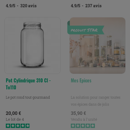
4.9
/
5
-
320
avis
4.9
/
5
-
237
avis
Pot Cylindrique 310 Cl -
Mes Epices
To110
Le pot rond tout gourmand
La solution pour ranger toutes
vos épices dans de jolis
petits bocaux.
Prix
Prix
20,00 €
35,90 €
Le lot de 4
Vendu à l'unité