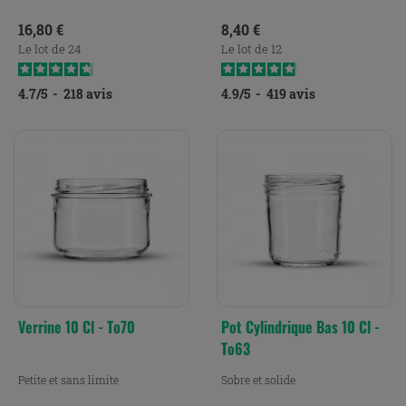
Prix
Prix
16,80 €
8,40 €
Le lot de 24
Le lot de 12
4.7
/
5
-
218
avis
4.9
/
5
-
419
avis
Verrine 10 Cl - To70
Pot Cylindrique Bas 10 Cl -
To63
Petite et sans limite
Sobre et solide