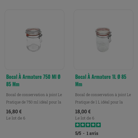
Bocal À Armature 750 Ml Ø
Bocal À Armature 1L Ø 85
85 Mm
Mm
Bocal de conservation à joint Le
Bocal de conservation à joint Le
Pratique de 750 ml idéal pour la
Pratique de 1 L idéal pour la
conservation,...
conservation, le...
Prix
Prix
16,80 €
18,00 €
Le lot de 6
Le lot de 6
5
/
5
-
1
avis