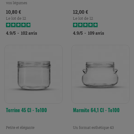
vos légumes
Prix
Prix
10,80 €
12,00 €
Le lot de 12
Le lot de 12
4.9
/
5
-
102
avis
4.9
/
5
-
109
avis
Terrine 45 Cl - To100
Marmite 64,1 Cl - To100
Petite et élégante
Un format esthétique 43