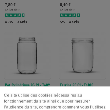
Prix
Prix
7,80 €
8,40 €
Le lot de 6
Le lot de 6
4.7
/
5
-
3
avis
5
/
5
-
4
avis
Pot Cylindrique 85 Cl - To82
Terrine 85 Cl - To100
Ce site utilise des cookies nécessaires au
Généreux et pratique
Pour des plats gourmands
fonctionnement du site ainsi que pour mesurer
FILTRER
l’audience du site, comprendre comment vous l’utilisez