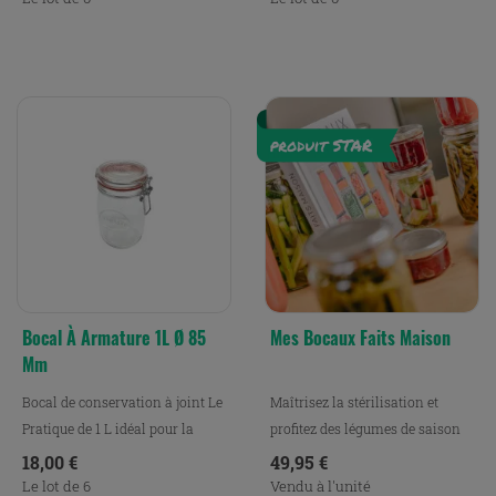
Bocal À Armature 1L Ø 85
Mes Bocaux Faits Maison
Mm
Bocal de conservation à joint Le
Maîtrisez la stérilisation et
Pratique de 1 L idéal pour la
profitez des légumes de saison
conservation, le...
pour préparer de...
Prix
Prix
18,00 €
49,95 €
Le lot de 6
Vendu à l'unité