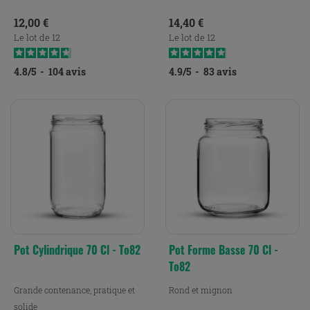
Prix
Prix
12,00 €
14,40 €
Le lot de 12
Le lot de 12
4.8
/
5
-
104
avis
4.9
/
5
-
83
avis
Pot Cylindrique 70 Cl - To82
Pot Forme Basse 70 Cl -
To82
Grande contenance, pratique et
Rond et mignon
solide