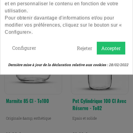
Prix
Prix
9,00 €
19,20 €
et en personnaliser le contenu en fonction de votre
Le lot de 6
Le lot de 12
utilisation.
Pour obtenir davantage d'informations et/ou pour
4.9
/
5
-
206
avis
4.8
/
5
-
34
avis
modifier vos préférences, cliquez sur le bouton sur «
Configurer».
Configurer
Rejeter
Accepter
Dernière mise à jour de la déclaration relative aux cookies :
28/02/2022
Marmite 85 Cl - To100
Pot Cylindrique 100 Cl Avec
Réserve - To82
Originale &amp; esthétique
Epais et solide