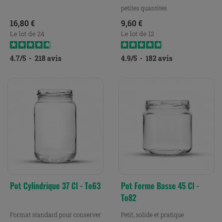
petites quantités
Prix
Prix
16,80 €
9,60 €
Le lot de 24
Le lot de 12
4.7
/
5
-
218
avis
4.9
/
5
-
182
avis
Pot Cylindrique 37 Cl - To63
Pot Forme Basse 45 Cl -
To82
Format standard pour conserver
Petit, solide et pratique