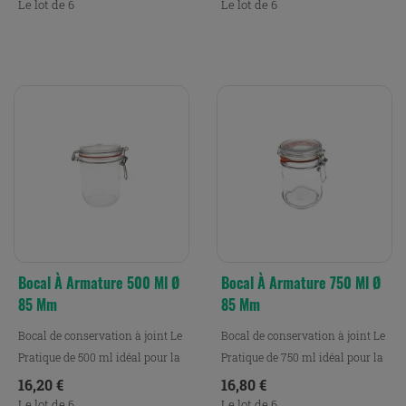
Le lot de 6
Le lot de 6
Bocal À Armature 500 Ml Ø
Bocal À Armature 750 Ml Ø
85 Mm
85 Mm
Bocal de conservation à joint Le
Bocal de conservation à joint Le
Pratique de 500 ml idéal pour la
Pratique de 750 ml idéal pour la
conservation,...
conservation,...
Prix
Prix
16,20 €
16,80 €
Le lot de 6
Le lot de 6