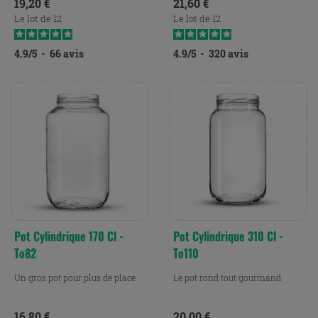
Prix
Prix
19,20 €
21,60 €
Le lot de 12
Le lot de 12
4.9
/
5
-
66
avis
4.9
/
5
-
320
avis
Pot Cylindrique 170 Cl -
Pot Cylindrique 310 Cl -
To82
To110
Un gros pot pour plus de place
Le pot rond tout gourmand
Prix
Prix
16,80 €
20,00 €