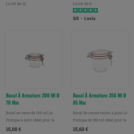
Le lot de 12
Le lot de 6
5
/
5
-
1
avis
Bocal À Armature 200 Ml Ø
Bocal À Armature 350 Ml Ø
70 Mm
85 Mm
Bocal en verre de 200 ml Le
Bocal de conservation à joint Le
Pratique à joint, idéal pour la
Pratique de 350 ml idéal pour la
conservation, la...
conservation,...
Prix
Prix
15,00 €
15,60 €