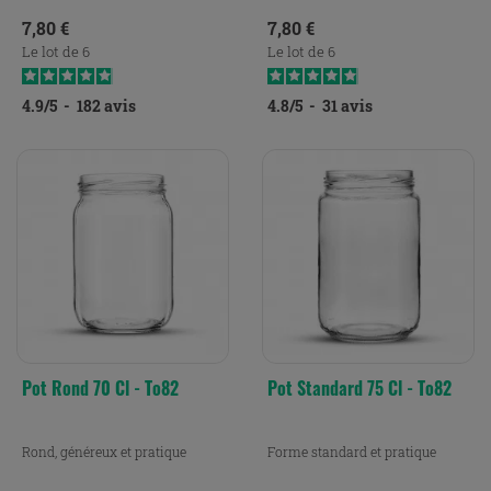
Prix
Prix
7,80 €
7,80 €
Le lot de 6
Le lot de 6
4.9
/
5
-
182
avis
4.8
/
5
-
31
avis
Pot Rond 70 Cl - To82
Pot Standard 75 Cl - To82
Rond, généreux et pratique
Forme standard et pratique