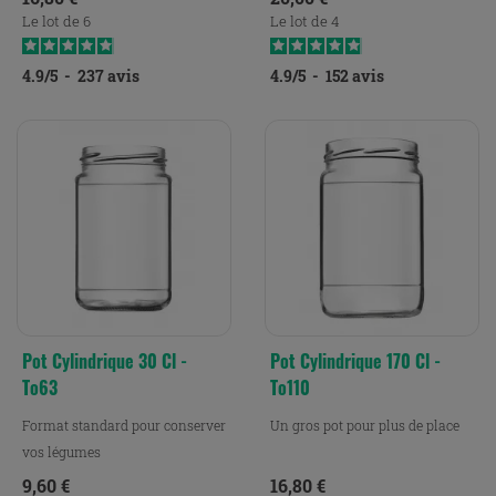
Le lot de 6
Le lot de 4
4.9
/
5
-
237
avis
4.9
/
5
-
152
avis
Pot Cylindrique 30 Cl -
Pot Cylindrique 170 Cl -
To63
To110
Format standard pour conserver
Un gros pot pour plus de place
vos légumes
Prix
Prix
9,60 €
16,80 €