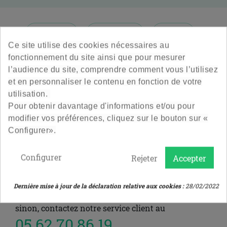
La taille Magnum est disponible en deux teintes de


Bordeaux
Bourgogne
Design
bouteilles chez Boboco : Vert et Feuille Morte. C’est le
Ce site utilise des cookies nécessaires au
format idéal pour les grandes tablées !
Veuillez nous excuser pour le désagrément.
fonctionnement du site ainsi que pour mesurer
Avant votre achat de bouteilles vides pour votre vin,
Effectuez une nouvelle recherche
l’audience du site, comprendre comment vous l’utilisez
n’oubliez pas d’ajouter les bouchons en liège adaptés à la
et en personnaliser le contenu en fonction de votre
taille Magnum.
utilisation.
Pour obtenir davantage d'informations et/ou pour
Besoin d'inspiration ? Retrouvez toutes nos idées et
ou aller directement sur l'une de ces pages :
modifier vos préférences, cliquez sur le bouton sur «
inspirations sur le
blog
et sur notre
compte Instagram
.
Configurer».
Toutes nos bouteilles sont produites en France.
ACCUEIL
POTS ET BOCAUX EN VERRE VIDES
Attention : Les bouteilles et les bouchages sont vendus
Configurer
Rejeter
Accepter
séparément.
ACCESSOIRES
SOLDES
Dernière mise à jour de la déclaration relative aux cookies :
28/02/2022
sinon, contactez notre service client au
05 62 70 86 19