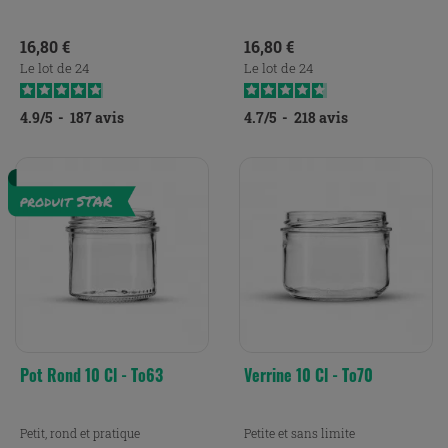
Prix
Prix
16,80 €
16,80 €
Le lot de 24
Le lot de 24
4.9
/
5
-
187
avis
4.7
/
5
-
218
avis
Pot Rond 10 Cl - To63
Verrine 10 Cl - To70
Petit, rond et pratique
Petite et sans limite