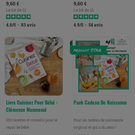
Prix
Prix
9,60 €
9,60 €
Le lot de 12
Le lot de 12
4.8
/
5
-
83
avis
4.9
/
5
-
54
avis
Livre Cuisinez Pour Bébé -
Pack Cadeau De Naissance
Clémence Maumemé
100 recettes et conseils pour le
Pour un cadeau de naissance
repas de bébé
original et qui a du sens !