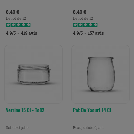
Prix
Prix
8,40 €
8,40 €
Le lot de 12
Le lot de 12
4.9
/
5
-
419
avis
4.9
/
5
-
157
avis
Verrine 15 Cl - To82
Pot De Yaourt 14 Cl
Solide et jolie
Beau, solide, épais