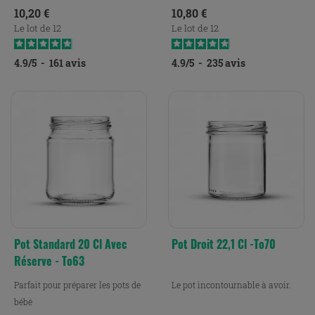
Prix
Prix
10,20 €
10,80 €
Le lot de 12
Le lot de 12
4.9
/
5
-
161
avis
4.9
/
5
-
235
avis
Pot Standard 20 Cl Avec
Pot Droit 22,1 Cl -To70
Réserve - To63
Parfait pour préparer les pots de
Le pot incontournable à avoir.
bébé