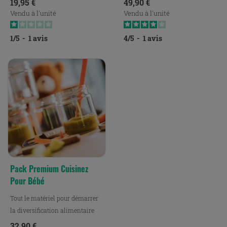
Prix
Prix
19,95 €
49,90 €
Vendu à l'unité
Vendu à l'unité
1
/
5
-
1
avis
4
/
5
-
1
avis
Pack Premium Cuisinez
Pour Bébé
Tout le matériel pour démarrer
la diversification alimentaire
pour votre bébé.
Prix
32,90 €