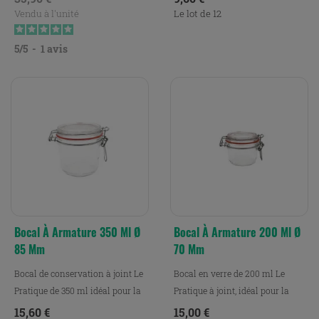
Vendu à l'unité
Le lot de 12
5
/
5
-
1
avis
Bocal À Armature 350 Ml Ø
Bocal À Armature 200 Ml Ø
85 Mm
70 Mm
Bocal de conservation à joint Le
Bocal en verre de 200 ml Le
Pratique de 350 ml idéal pour la
Pratique à joint, idéal pour la
conservation,...
conservation, la...
Prix
Prix
15,60 €
15,00 €