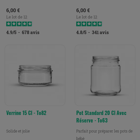
Prix
Prix
6,00 €
6,00 €
Le lot de 12
Le lot de 12
4.9
/
5
-
678
avis
4.8
/
5
-
341
avis
Verrine 15 Cl - To82
Pot Standard 20 Cl Avec
Réserve - To63
Solide et jolie
Parfait pour préparer les pots de
bébé