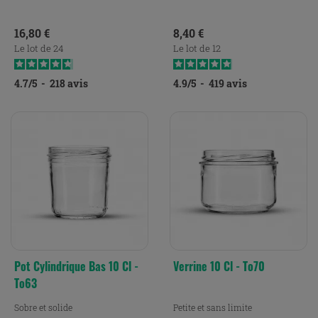
Prix
Prix
16,80 €
8,40 €
Le lot de 24
Le lot de 12
4.7
/
5
-
218
avis
4.9
/
5
-
419
avis
Pot Cylindrique Bas 10 Cl -
Verrine 10 Cl - To70
To63
Sobre et solide
Petite et sans limite