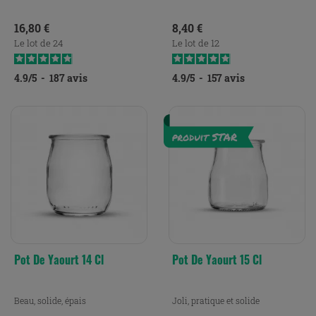
Prix
Prix
16,80 €
8,40 €
Le lot de 24
Le lot de 12
4.9
/
5
-
187
avis
4.9
/
5
-
157
avis
Pot De Yaourt 14 Cl
Pot De Yaourt 15 Cl
Beau, solide, épais
Joli, pratique et solide