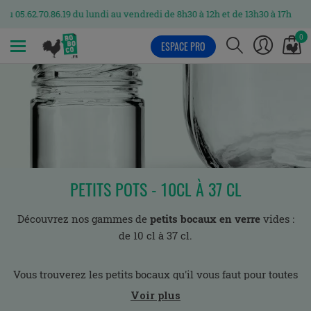
.62.70.86.19 du lundi au vendredi de 8h30 à 12h et de 13h30 à 17h
0
ESPACE PRO
MENU
PETITS POTS - 10CL À 37 CL
Découvrez nos gammes de
petits bocaux en verre
vides :
de 10 cl à 37 cl.
Vous trouverez les petits bocaux qu'il vous faut pour toutes
vos préparations.
Voir plus
Nos pots en verre de 14cl ou 15cl seront parfaits pour vos