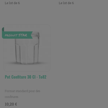
Le lot de 6
Le lot de 6
Pot Confiture 30 Cl - To82
Format standard pour des
confitures
Prix
10,20 €