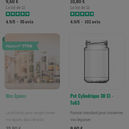
Prix
Prix
9,60 €
10,80 €
Le lot de 12
Le lot de 12
4.9
/
5
-
55
avis
4.9
/
5
-
102
avis
Mes Epices
Pot Cylindrique 30 Cl -
To63
La solution pour ranger toutes
Format standard pour conserver
vos épices dans de jolis
vos légumes
petits bocaux.
Prix
Prix
35,90 €
9,60 €