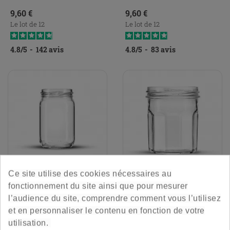
Prix
Prix
9,60 €
9,60 €
Le lot de 12
Le lot de 12
4.8
/
5
-
142
avis
4.8
/
5
-
83
avis
Ce site utilise des cookies nécessaires au
Pot Cylindrique 20 Cl - To58
Pot Confiture 20 Cl - To70
fonctionnement du site ainsi que pour mesurer
FILTRER
l’audience du site, comprendre comment vous l’utilisez
et en personnaliser le contenu en fonction de votre
Contenance idéale pour des
0Contenance idéale pour varier
utilisation.
petites quantités
les plaisirs