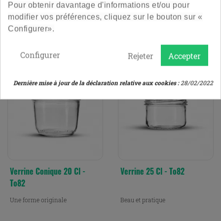
Pour obtenir davantage d'informations et/ou pour
Prix
Prix
9,60 €
9,60 €
modifier vos préférences, cliquez sur le bouton sur «
Le lot de 12
Le lot de 12
Configurer».
4.9
/
5
-
182
avis
4.9
/
5
-
260
avis
Configurer
Rejeter
Accepter
Dernière mise à jour de la déclaration relative aux cookies :
28/02/2022
Verrine Conique 20 Cl -
Verrine 25 Cl - To82
To82
Une forme originale
Beau et pratique