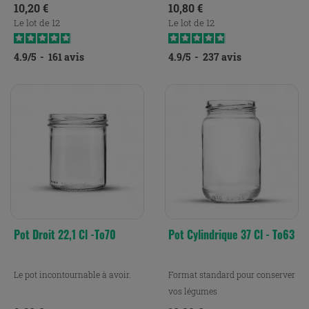
Prix
Prix
10,20 €
10,80 €
Le lot de 12
Le lot de 12
4.9
/
5
-
161
avis
4.9
/
5
-
237
avis
Pot Droit 22,1 Cl -To70
Pot Cylindrique 37 Cl - To63
Le pot incontournable à avoir.
Format standard pour conserver
vos légumes