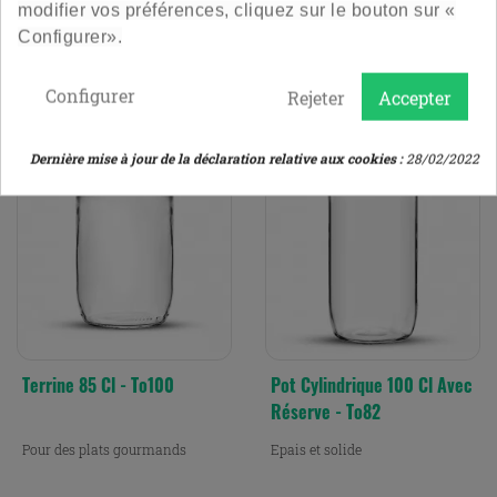
modifier vos préférences, cliquez sur le bouton sur «
Prix
Prix
9,00 €
19,20 €
Configurer».
Le lot de 6
Le lot de 12
Configurer
Rejeter
Accepter
4.9
/
5
-
206
avis
4.9
/
5
-
66
avis
Dernière mise à jour de la déclaration relative aux cookies :
28/02/2022
Terrine 85 Cl - To100
Pot Cylindrique 100 Cl Avec
Réserve - To82
Pour des plats gourmands
Epais et solide