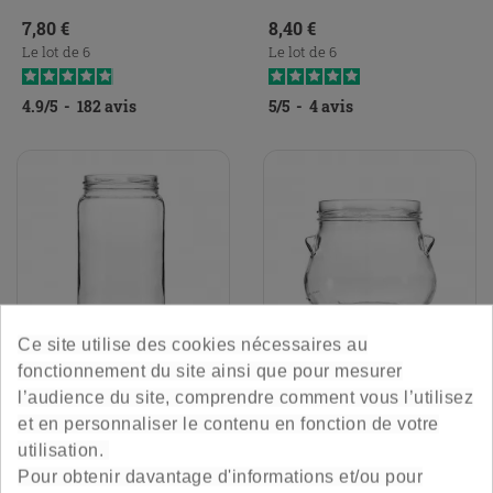
Prix
Prix
7,80 €
8,40 €
Le lot de 6
Le lot de 6
4.9
/
5
-
182
avis
5
/
5
-
4
avis
Ce site utilise des cookies nécessaires au
fonctionnement du site ainsi que pour mesurer
Pot Cylindrique 85 Cl - To82
Marmite 85 Cl - To100
FILTRER
l’audience du site, comprendre comment vous l’utilisez
et en personnaliser le contenu en fonction de votre
utilisation.
Généreux et pratique
Originale &amp; esthétique
Pour obtenir davantage d'informations et/ou pour