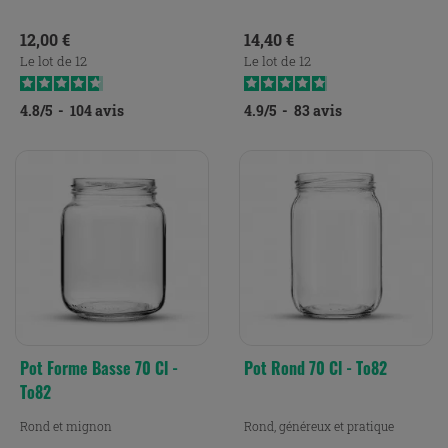
Prix
Prix
12,00 €
14,40 €
Le lot de 12
Le lot de 12
4.8
/
5
-
104
avis
4.9
/
5
-
83
avis
Pot Forme Basse 70 Cl -
Pot Rond 70 Cl - To82
To82
Rond et mignon
Rond, généreux et pratique