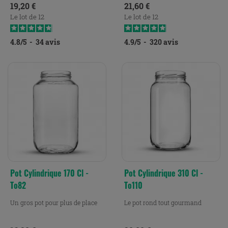
Prix
Prix
19,20 €
21,60 €
Le lot de 12
Le lot de 12
4.8
/
5
-
34
avis
4.9
/
5
-
320
avis
Pot Cylindrique 170 Cl -
Pot Cylindrique 310 Cl -
To82
To110
Un gros pot pour plus de place
Le pot rond tout gourmand