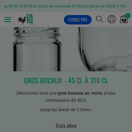
.62.70.86.19 du lundi au vendredi de 8h30 à 12h et de 13h30 à 17h
0
ESPACE PRO
MENU
GROS BOCAUX - 45 CL À 310 CL
Découvrez tous nos
gros bocaux en verre
, d'une
contenance de 45cl,
jusqu’au bocal de 3 litres.
Que ce soit pour stocker vos bonbons, votre farine ou même
Voir plus
vos spaghettis, ou pour conserver vos gros cornichons faits