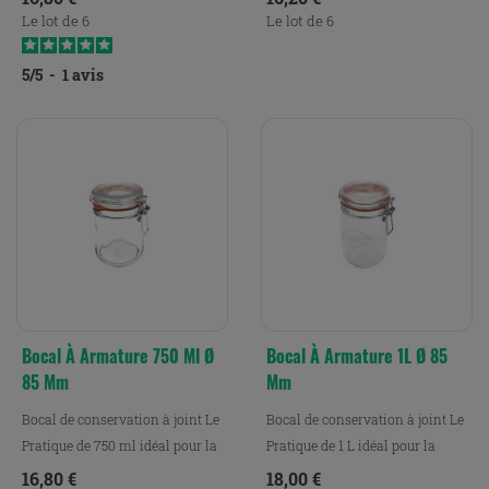
Le lot de 6
Le lot de 6
5
/
5
-
1
avis
Bocal À Armature 750 Ml Ø
Bocal À Armature 1L Ø 85
85 Mm
Mm
Bocal de conservation à joint Le
Bocal de conservation à joint Le
Pratique de 750 ml idéal pour la
Pratique de 1 L idéal pour la
conservation,...
conservation, le...
Prix
Prix
16,80 €
18,00 €