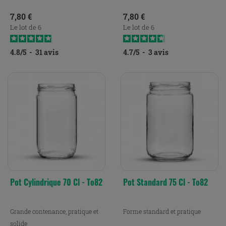
Prix
Prix
7,80 €
7,80 €
Le lot de 6
Le lot de 6
4.8
/
5
-
31
avis
4.7
/
5
-
3
avis
Pot Cylindrique 70 Cl - To82
Pot Standard 75 Cl - To82
Grande contenance, pratique et
Forme standard et pratique
solide