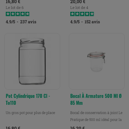
Prix
Prix
16,80 €
20,00 €
Le lot de 6
Le lot de 4
4.9
/
5
-
237
avis
4.9
/
5
-
152
avis
Pot Cylindrique 170 Cl -
Bocal À Armature 500 Ml Ø
To110
85 Mm
Un gros pot pour plus de place
Bocal de conservation à joint Le
Pratique de 500 ml idéal pour la
conservation,...
Prix
Prix
16,80 €
16,20 €