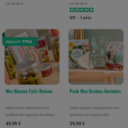
Le lot de 6
Le lot de 6
5
/
5
-
1
avis
Mes Bocaux Faits Maison
Pack Mes Graines Germées
Maîtrisez la stérilisation et
Faites germer simplement vos
profitez des légumes de saison
graines à la maison afin
pour préparer de...
d'agrémenter vos plats et...
Prix
Prix
49,95 €
29,90 €