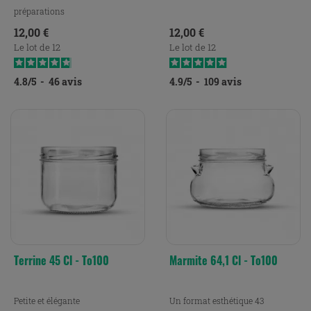
préparations
Prix
Prix
12,00 €
12,00 €
Le lot de 12
Le lot de 12
4.8
/
5
-
46
avis
4.9
/
5
-
109
avis
Terrine 45 Cl - To100
Marmite 64,1 Cl - To100
Petite et élégante
Un format esthétique 43