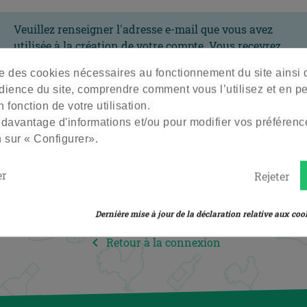
Veuillez renseigner l'adresse e-mail que vous avez
utilisée à la création de votre compte. Vous recevrez
un lien temporaire pour réinitialiser votre mot de
ise des cookies nécessaires au fonctionnement du site ainsi
passe.
dience du site, comprendre comment vous l’utilisez et en p
 fonction de votre utilisation.
Adresse e-mail
 davantage d'informations et/ou pour modifier vos préférenc
n sur « Configurer».
er
Rejeter
ENVOYER UN LIEN DE RÉINITIALISATION
Dernière mise à jour de la déclaration relative aux cook

Retour à la connexion