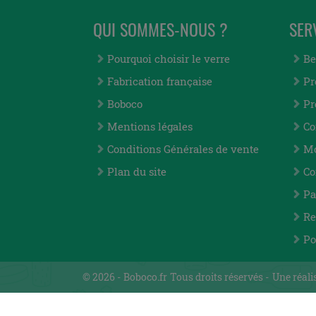
QUI SOMMES-NOUS ?
SER
Pourquoi choisir le verre
Be
Fabrication française
Pr
Boboco
Pr
Mentions légales
Co
Conditions Générales de vente
Mo
Plan du site
Co
Pa
Re
Po
© 2026 -
Boboco.fr
Tous droits réservés -
Une réali