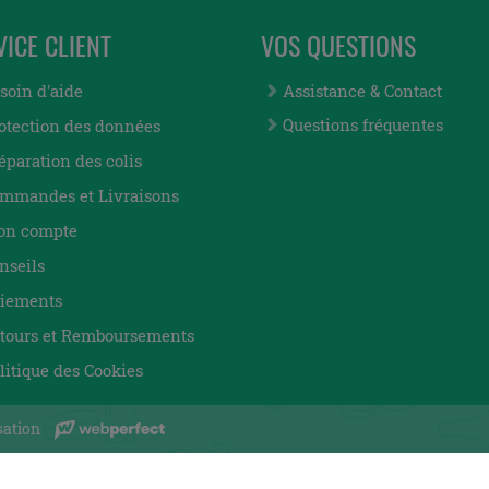
VICE CLIENT
VOS QUESTIONS
soin d'aide
Assistance & Contact
Questions fréquentes
otection des données
éparation des colis
mmandes et Livraisons
n compte
nseils
iements
tours et Remboursements
litique des Cookies
sation