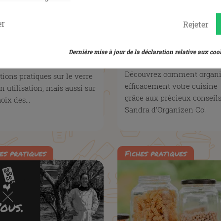
er
Rejeter
DE PRATIQUE BOBOCO
3 CONSEILS POUR
R LES PROFESSIONNELS
ORGANISER
Dernière mise à jour de la déclaration relative aux cook
EFFICACEMENT SA CUI
eprend avec vous toutes les
Découvrez comment organi
tions pratiques sur le verre
efficacement votre cuisine
on utilisation, mais aussi sur
grâce aux précieux conseil
oix des...
Sandra d'Organizen Co!
es pratiques
Fiches pratiques