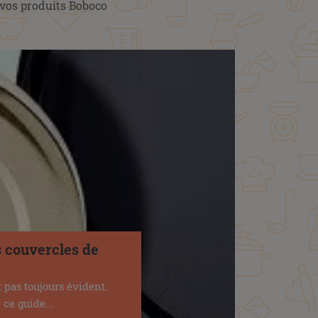
 vos produits Boboco
s couvercles de
 pas toujours évident.
ce guide...