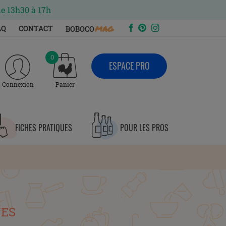
de 13h30 à 17h
mag
AQ
CONTACT
BOBOCO
0
ESPACE PRO
Connexion
Panier
FICHES PRATIQUES
POUR LES PROS
UES