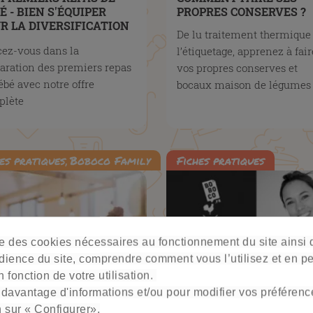
É - BIEN S'ÉQUIPER
PROPRES CONSERVES ?
R LA DIVERSIFICATION
De lu traitement thermique
MENTAIRE
ez-vous dans la
l’étiquetage, apprenez à fair
aration des premiers repas
vos propres conserves et
ébé avec notre offre
bocaux maison de légumes e
plète
es pratiques
,
Boboco Family
Fiches pratiques
ise des cookies nécessaires au fonctionnement du site ainsi
dience du site, comprendre comment vous l’utilisez et en p
 fonction de votre utilisation.
 davantage d'informations et/ou pour modifier vos préférenc
n sur « Configurer».