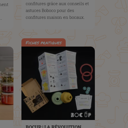
confitures grâce aux conseils et
ement
astuces Boboco pour des
confitures maison en bocaux.
..
Fiches pratiques
BOCUP | LA RÉVOLUTION