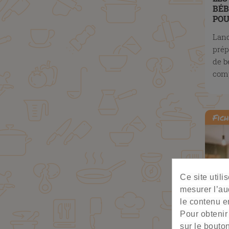
BÉB
POU
ALI
Lanc
prép
de b
com
Fich
Ce site util
mesurer l’au
le contenu en
Pour obtenir
sur le bouto