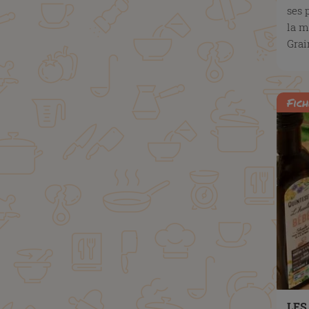
ses 
la m
Gra
Fich
LES