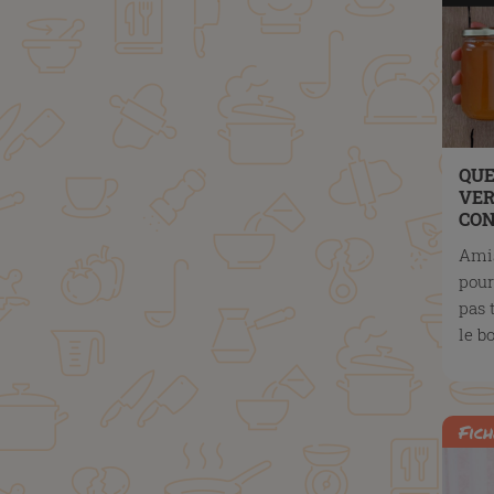
QUE
VER
CON
Amis
pour 
pas 
le bo
Fich