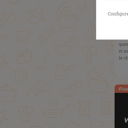
Configur
GUI
POU
On r
ques
et s
le ch
Fich