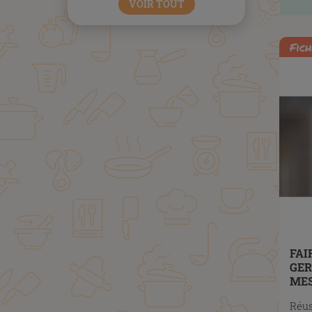
VOIR TOUT
Fich
FAI
GER
MES
BO
Réus