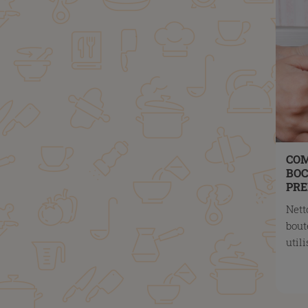
CO
BOC
PRE
Nett
bout
util