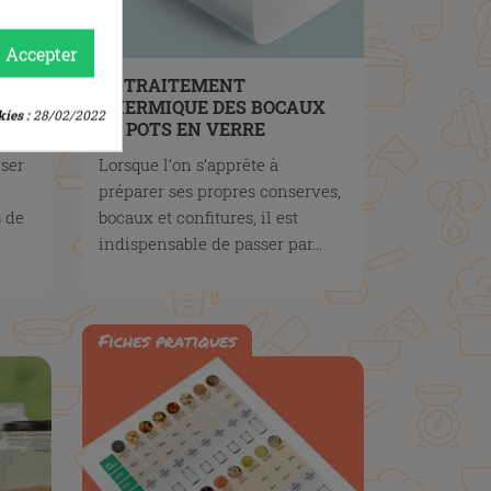
Accepter
LE TRAITEMENT
THERMIQUE DES BOCAUX
ies :
28/02/2022
SINE
ET POTS EN VERRE
ser
Lorsque l’on s’apprête à
préparer ses propres conserves,
s de
bocaux et confitures, il est
indispensable de passer par...
Fiches pratiques