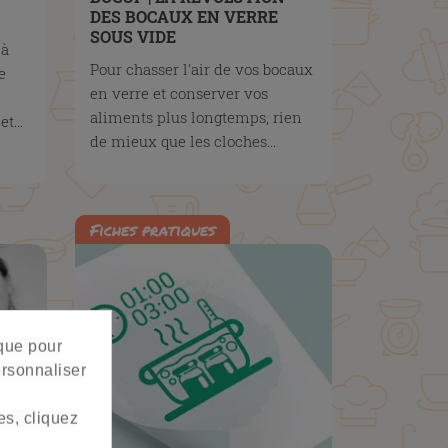
DES BOCAUX EN VERRE
SOUS VIDE
 à
Pour chasser l'air de vos bocaux
e
en verre et conserver vos
aliments plus longtemps, rien
t...
de mieux que les cloches...
Fiches pratiques
 que pour
ersonnaliser
es, cliquez