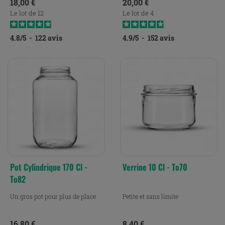
Prix
Prix
18,00 €
20,00 €
Le lot de 12
Le lot de 4
4.8
/
5
-
122
avis
4.9
/
5
-
152
avis
Pot Cylindrique 170 Cl -
Verrine 10 Cl - To70
To82
Un gros pot pour plus de place
Petite et sans limite
Prix
Prix
16,80 €
8,40 €