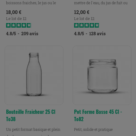
boissons fraiches, le jus ou le
mettre de l'eau, du jus de fuit ou
lait.
du lait.
Prix
Prix
18,00 €
12,00 €
Le lot de 12
Le lot de 12
4.8
/
5
-
209
avis
4.8
/
5
-
128
avis
Bouteille Fraicheur 25 Cl
Pot Forme Basse 45 Cl -
To38
To82
Un petit format basique et plein
Petit, solide et pratique