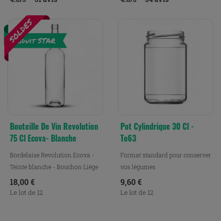
Bouteille De Vin Revolution
Pot Cylindrique 30 Cl -
75 Cl Ecova- Blanche
To63
Bordelaise Revolution Ecova -
Format standard pour conserver
Teinte blanche - Bouchon Liège
vos légumes
Prix
Prix
18,00 €
9,60 €
Le lot de 12
Le lot de 12