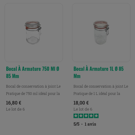
Bocal À Armature 750 Ml Ø
Bocal À Armature 1L Ø 85
85 Mm
Mm
Bocal de conservation à joint Le
Bocal de conservation à joint Le
Pratique de 750 ml idéal pour la
Pratique de 1 L idéal pour la
conservation,...
conservation, le...
Prix
Prix
16,80 €
18,00 €
Le lot de 6
Le lot de 6
5
/
5
-
1
avis