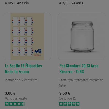
4.8
/
5
-
42
avis
4.7
/
5
-
24
avis
Le Set De 12 Étiquettes
Pot Standard 20 Cl Avec
Made In France
Réserve - To63
Planche de 12 étiquettes.
Parfait pour préparer les pots de
bébé
Prix
Prix
3,00 €
9,60 €
Vendu à l'unité
Le lot de 12