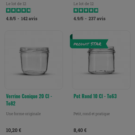
Le lot de 12
Le lot de 12
4.8
/
5
-
142
avis
4.9
/
5
-
237
avis
Verrine Conique 20 Cl -
Pot Rond 10 Cl - To63
To82
Une forme originale
Petit, rond et pratique
Prix
Prix
10,20 €
8,40 €