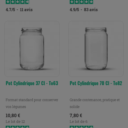
4.7
/
5
-
11
avis
4.9
/
5
-
83
avis
Pot Cylindrique 37 Cl - To63
Pot Cylindrique 70 Cl - To82
Format standard pour conserver
Grande contenance, pratique et
vos légumes
solide
Prix
Prix
10,80 €
7,80 €
Le lot de 12
Le lot de 6