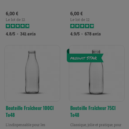
Prix
Prix
6,00 €
6,00 €
Le lot de 12
Le lot de 12
4.8
/
5
-
341
avis
4.9
/
5
-
678
avis
Bouteille Fraîcheur 100Cl
Bouteille Fraîcheur 75Cl
To48
To48
L'indispensable pour les
Classique, jolie et pratique, pour