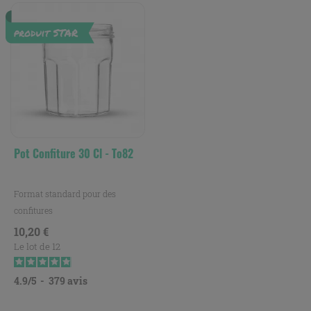
Pot Confiture 30 Cl - To82
Format standard pour des
confitures
Prix
10,20 €
Le lot de 12
4.9
/
5
-
379
avis