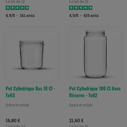
Le lot de 12
Le lot de 12
4.9
/
5
-
161
avis
4.9
/
5
-
419
avis
Pot Cylindrique Bas 10 Cl -
Pot Cylindrique 100 Cl Avec
To63
Réserve - To82
Sobre et solide
Epais et solide
Prix
Prix
16,80 €
21,60 €
Le lot de 24
Le lot de 12