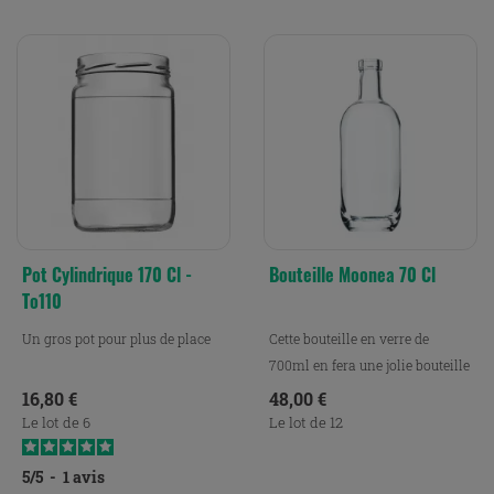
Pot Cylindrique 170 Cl -
Bouteille Moonea 70 Cl
To110
Un gros pot pour plus de place
Cette bouteille en verre de
700ml en fera une jolie bouteille
d’eau en verre, ou...
Prix
Prix
16,80 €
48,00 €
Le lot de 6
Le lot de 12
5
/
5
-
1
avis