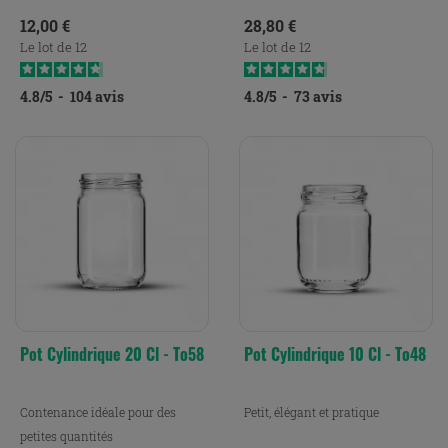
Prix
Prix
12,00 €
28,80 €
Le lot de 12
Le lot de 12
4.8
/
5
-
104
avis
4.8
/
5
-
73
avis
Pot Cylindrique 20 Cl - To58
Pot Cylindrique 10 Cl - To48
Contenance idéale pour des
Petit, élégant et pratique
petites quantités