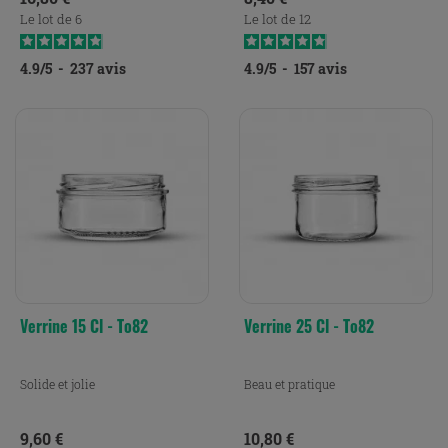
Le lot de 6
Le lot de 12
4.9
/
5
-
237
avis
4.9
/
5
-
157
avis
Verrine 15 Cl - To82
Verrine 25 Cl - To82
Solide et jolie
Beau et pratique
Prix
Prix
9,60 €
10,80 €