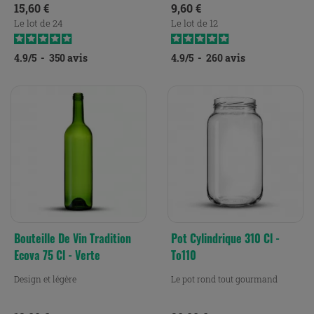
Prix
Prix
15,60 €
9,60 €
Le lot de 24
Le lot de 12
4.9
/
5
-
350
avis
4.9
/
5
-
260
avis
Bouteille De Vin Tradition
Pot Cylindrique 310 Cl -
Ecova 75 Cl - Verte
To110
Design et légère
Le pot rond tout gourmand