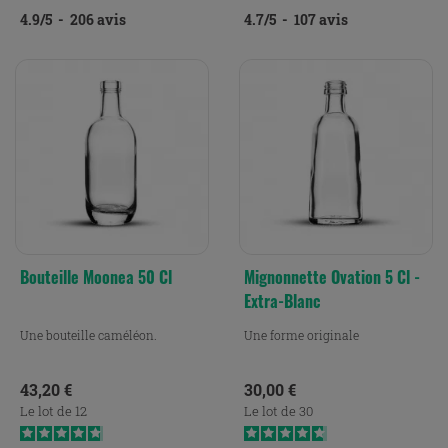
4.9
/
5
-
206
avis
4.7
/
5
-
107
avis
Bouteille Moonea 50 Cl
Mignonnette Ovation 5 Cl -
Extra-Blanc
Une bouteille caméléon.
Une forme originale
Prix
Prix
43,20 €
30,00 €
Le lot de 12
Le lot de 30