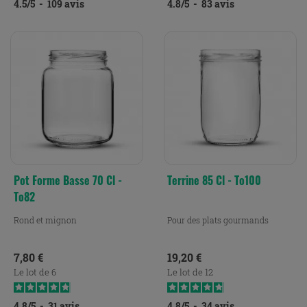
4.5
/
5
-
109
avis
4.8
/
5
-
83
avis
Pot Forme Basse 70 Cl -
Terrine 85 Cl - To100
To82
Rond et mignon
Pour des plats gourmands
Prix
Prix
7,80 €
19,20 €
Le lot de 6
Le lot de 12
4.8
/
5
-
31
avis
4.8
/
5
-
34
avis