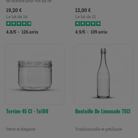
de charme pour vos jus de
fruits.
Prix
Prix
19,20 €
12,00 €
Le lot de 24
Le lot de 12
4.8
/
5
-
126
avis
4.9
/
5
-
109
avis
Terrine 45 Cl - To100
Bouteille De Limonade 75Cl
Petite et élégante
Traditionnelle et pétillante