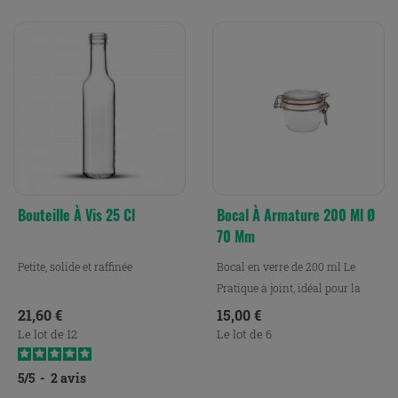
Bouteille À Vis 25 Cl
Bocal À Armature 200 Ml Ø
70 Mm
Petite, solide et raffinée
Bocal en verre de 200 ml Le
Pratique à joint, idéal pour la
conservation, la...
Prix
Prix
21,60 €
15,00 €
Le lot de 12
Le lot de 6
5
/
5
-
2
avis