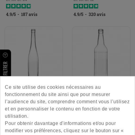
4.9
/
5
-
187
avis
4.9
/
5
-
320
avis
FILTRER
Ce site utilise des cookies nécessaires au
Bouteille Eau De Vie
Bouteille De Rhum 70 Cl
fonctionnement du site ainsi que pour mesurer
Distillateur 70 Cl
l’audience du site, comprendre comment vous l’utilisez
et en personnaliser le contenu en fonction de votre
Design et jolie
Pratique, solide et esthétique
utilisation.
Pour obtenir davantage d'informations et/ou pour
Prix
Prix
24,00 €
24,00 €
modifier vos préférences, cliquez sur le bouton sur «
Le lot de 12
Le lot de 12