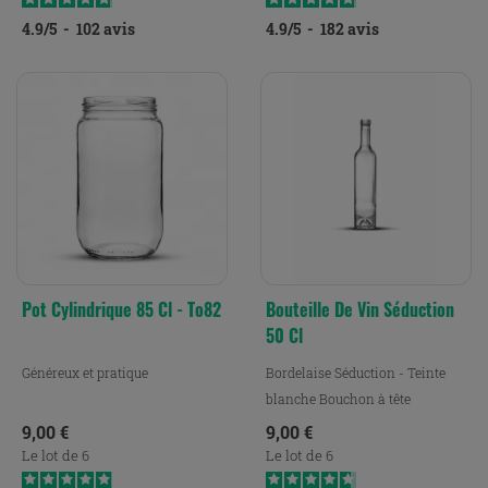
4.9
/
5
-
102
avis
4.9
/
5
-
182
avis
Pot Cylindrique 85 Cl - To82
Bouteille De Vin Séduction
50 Cl
Généreux et pratique
Bordelaise Séduction - Teinte
blanche Bouchon à tête
Prix
Prix
9,00 €
9,00 €
Le lot de 6
Le lot de 6