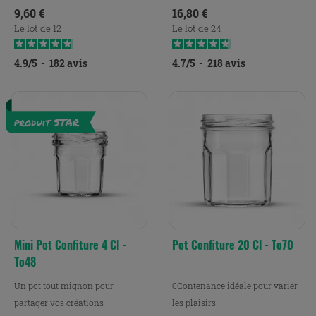
Prix
Prix
9,60 €
16,80 €
Le lot de 12
Le lot de 24
4.9
/
5
-
182
avis
4.7
/
5
-
218
avis
Mini Pot Confiture 4 Cl -
Pot Confiture 20 Cl - To70
To48
Un pot tout mignon pour
0Contenance idéale pour varier
partager vos créations
les plaisirs