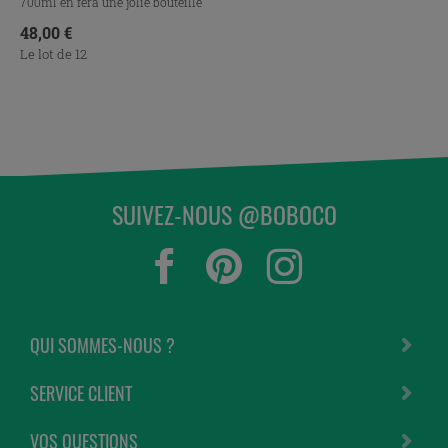
700ml en fera une jolie bouteille
d’eau en verre, ou...
Prix
48,00 €
Le lot de 12
SUIVEZ-NOUS @BOBOCO
QUI SOMMES-NOUS ?
SERVICE CLIENT
VOS QUESTIONS