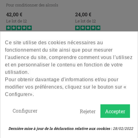
Pour conditionner des alcools
et/ou cocktails et...
Prix
Prix
42,00 €
24,00 €
Le lot de 12
Le lot de 12
5
/
5
-
2
avis
4.9
/
5
-
57
avis
Ce site utilise des cookies nécessaires au
fonctionnement du site ainsi que pour mesurer
l’audience du site, comprendre comment vous l’utilisez
et en personnaliser le contenu en fonction de votre
utilisation.
Pour obtenir davantage d'informations et/ou pour
modifier vos préférences, cliquez sur le bouton sur «
Configurer».
Configurer
Rejeter
Accepter
Bouteille Eau De Vie
Carafe Vertige 70Cl - Extra
Distillateur 70 Cl
Blanc
Dernière mise à jour de la déclaration relative aux cookies :
28/02/2022
Design et jolie
La carafe haute couture !