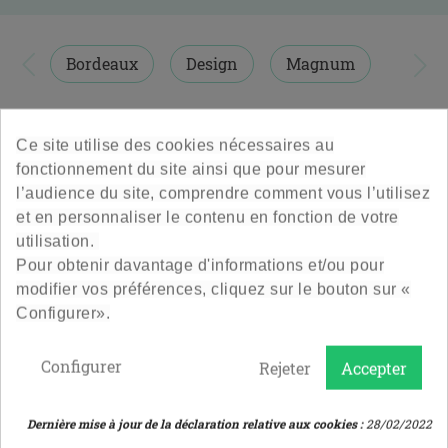
diamètre de 81,4mm,
une hauteur de 296mm et une contenance de 77cl.


Bordeaux
Design
Magnum
Vous trouverez ici les bouteilles vertes ou cannelles idéales
pour embouteiller toutes vos productions de vin de
Bourgogne dans nos bouteilles de vin en verre Boboco.
1 PRODUITS
TRI PAR PRIX
Ce site utilise des cookies nécessaires au
fonctionnement du site ainsi que pour mesurer
Besoin d'inspiration ? Retrouvez toutes nos idées et
l’audience du site, comprendre comment vous l’utilisez
inspirations sur le
blog
et sur notre
compte Instagram
.
et en personnaliser le contenu en fonction de votre
Toutes nos bouteilles sont produites en France.
utilisation.
Attention : Les bouteilles et les bouchages sont vendus
Pour obtenir davantage d'informations et/ou pour
séparément.
modifier vos préférences, cliquez sur le bouton sur «
Configurer».
Configurer
Rejeter
Accepter
Bouteille De Vin Tradition
75 Cl - Cannelle
Dernière mise à jour de la déclaration relative aux cookies :
28/02/2022
Une bourgogne raffinée et de