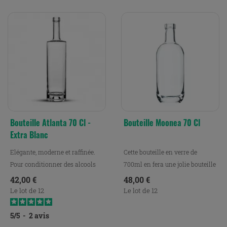
Bouteille Atlanta 70 Cl -
Bouteille Moonea 70 Cl
Extra Blanc
Elégante, moderne et raffinée.
Cette bouteille en verre de
Pour conditionner des alcools
700ml en fera une jolie bouteille
et/ou cocktails et...
d’eau en verre, ou...
Prix
Prix
42,00 €
48,00 €
Le lot de 12
Le lot de 12
5
/
5
-
2
avis