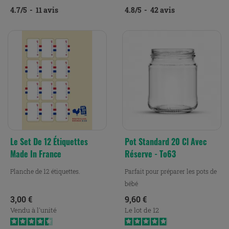
4.7
/
5
-
11
avis
4.8
/
5
-
42
avis
Le Set De 12 Étiquettes
Pot Standard 20 Cl Avec
Made In France
Réserve - To63
Planche de 12 étiquettes.
Parfait pour préparer les pots de
bébé
Prix
Prix
3,00 €
9,60 €
Vendu à l'unité
Le lot de 12