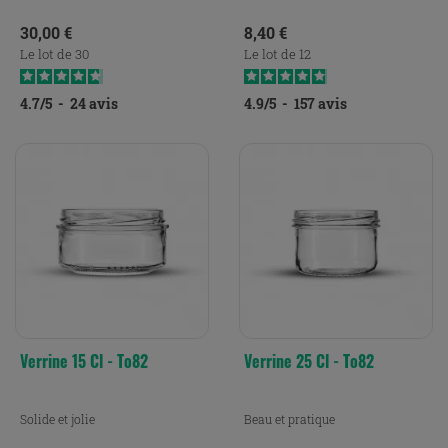
Prix
Prix
30,00 €
8,40 €
Le lot de 30
Le lot de 12
4.7
/
5
-
24
avis
4.9
/
5
-
157
avis
Verrine 15 Cl - To82
Verrine 25 Cl - To82
Solide et jolie
Beau et pratique