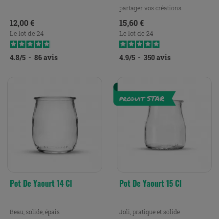
partager vos créations
Prix
Prix
12,00 €
15,60 €
Le lot de 24
Le lot de 24
4.8
/
5
-
86
avis
4.9
/
5
-
350
avis
Pot De Yaourt 14 Cl
Pot De Yaourt 15 Cl
Beau, solide, épais
Joli, pratique et solide