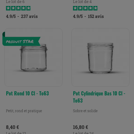
Le lot de 6
Le lot de 4
4.9
/
5
-
237
avis
4.9
/
5
-
152
avis
Pot Rond 10 Cl - To63
Pot Cylindrique Bas 10 Cl -
To63
Petit, rond et pratique
Sobre et solide
Prix
Prix
8,40 €
16,80 €
Le lot de 12
Le lot de 24