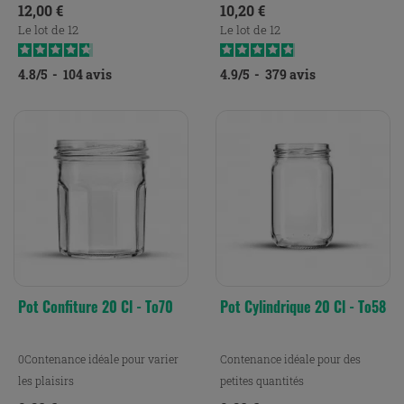
Prix
Prix
12,00 €
10,20 €
Le lot de 12
Le lot de 12
4.8
/
5
-
104
avis
4.9
/
5
-
379
avis
Pot Confiture 20 Cl - To70
Pot Cylindrique 20 Cl - To58
0Contenance idéale pour varier
Contenance idéale pour des
les plaisirs
petites quantités