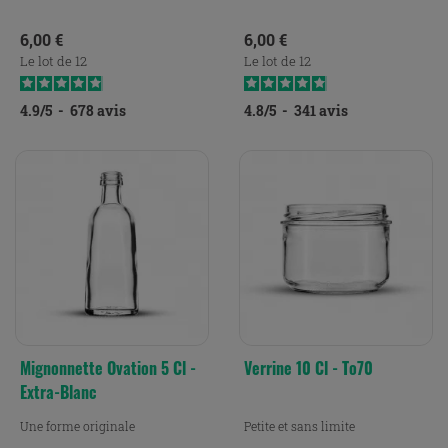
Prix
Prix
6,00 €
6,00 €
Le lot de 12
Le lot de 12
4.9
/
5
-
678
avis
4.8
/
5
-
341
avis
Mignonnette Ovation 5 Cl -
Verrine 10 Cl - To70
Extra-Blanc
Une forme originale
Petite et sans limite