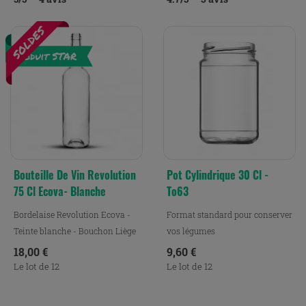
Bouteille De Vin Revolution
Pot Cylindrique 30 Cl -
75 Cl Ecova- Blanche
To63
Bordelaise Revolution Ecova -
Format standard pour conserver
Teinte blanche - Bouchon Liège
vos légumes
Prix
Prix
18,00 €
9,60 €
Le lot de 12
Le lot de 12