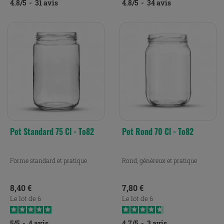
4.8
/
5
-
31
avis
4.8
/
5
-
34
avis
Pot Standard 75 Cl - To82
Pot Rond 70 Cl - To82
Forme standard et pratique
Rond, généreux et pratique
Prix
Prix
8,40 €
7,80 €
Le lot de 6
Le lot de 6
5
/
5
-
4
avis
4.7
/
5
-
3
avis