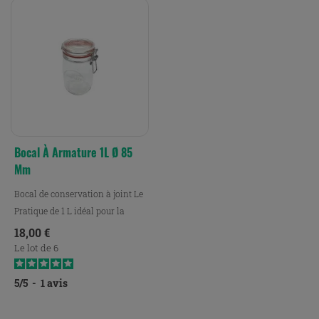
Bocal À Armature 1L Ø 85
Mm
Bocal de conservation à joint Le
Pratique de 1 L idéal pour la
conservation, le...
Prix
18,00 €
Le lot de 6
5
/
5
-
1
avis