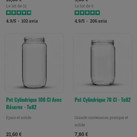
Le lot de 12
Le lot de 6
4.9
/
5
-
102
avis
4.9
/
5
-
206
avis
Pot Cylindrique 100 Cl Avec
Pot Cylindrique 70 Cl - To82
Réserve - To82
Epais et solide
Grande contenance, pratique et
solide
Prix
Prix
21,60 €
7,80 €