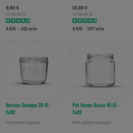
Prix
Prix
9,60 €
10,80 €
Le lot de 12
Le lot de 12
4.8
/
5
-
142
avis
4.9
/
5
-
237
avis
Verrine Conique 20 Cl -
Pot Forme Basse 45 Cl -
To82
To82
Une forme originale
Petit, solide et pratique