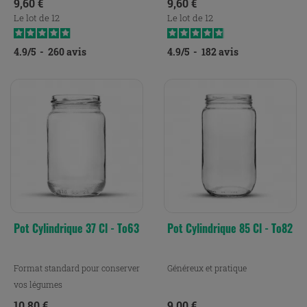
Prix
Prix
9,60 €
9,60 €
Le lot de 12
Le lot de 12
4.9
/
5
-
260
avis
4.9
/
5
-
182
avis
Pot Cylindrique 37 Cl - To63
Pot Cylindrique 85 Cl - To82
Format standard pour conserver
Généreux et pratique
vos légumes
Prix
Prix
10,80 €
9,00 €