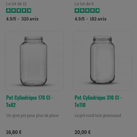
Le lot de 12
Le lot de 6
4.9
/
5
-
320
avis
4.9
/
5
-
182
avis
Pot Cylindrique 170 Cl -
Pot Cylindrique 310 Cl -
To82
To110
Un gros pot pour plus de place
Le pot rond tout gourmand
Prix
Prix
16,80 €
20,00 €