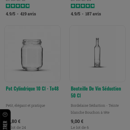
4.9
/
5
-
419
avis
4.9
/
5
-
187
avis
Pot Cylindrique 10 Cl - To48
Bouteille De Vin Séduction
50 Cl
Petit, élégant et pratique
Bordelaise Séduction - Teinte
blanche Bouchon à tête
Prix
Prix
16,80 €
9,00 €
FILTRER
Le lot de 24
Le lot de 6