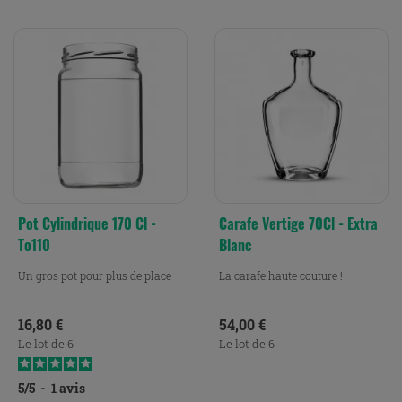
Pot Cylindrique 170 Cl -
Carafe Vertige 70Cl - Extra
To110
Blanc
Un gros pot pour plus de place
La carafe haute couture !
Prix
Prix
16,80 €
54,00 €
Le lot de 6
Le lot de 6
5
/
5
-
1
avis