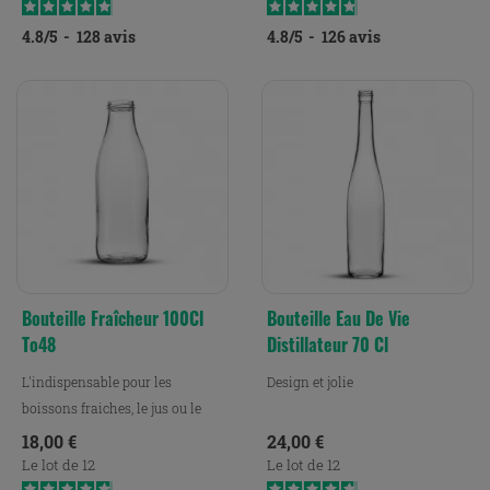
4.8
/
5
-
128
avis
4.8
/
5
-
126
avis
Bouteille Fraîcheur 100Cl
Bouteille Eau De Vie
To48
Distillateur 70 Cl
L'indispensable pour les
Design et jolie
boissons fraiches, le jus ou le
lait.
Prix
Prix
18,00 €
24,00 €
Le lot de 12
Le lot de 12