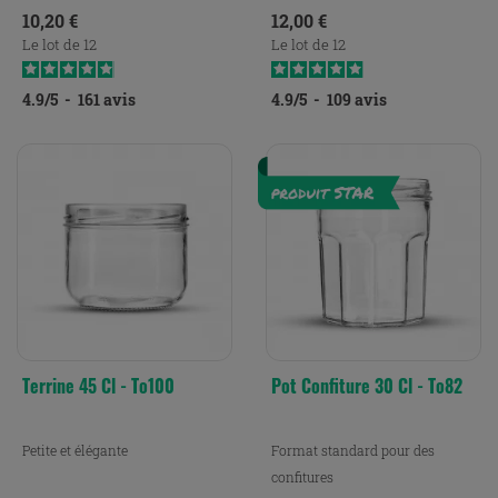
Prix
Prix
10,20 €
12,00 €
Le lot de 12
Le lot de 12
4.9
/
5
-
161
avis
4.9
/
5
-
109
avis
Terrine 45 Cl - To100
Pot Confiture 30 Cl - To82
Petite et élégante
Format standard pour des
confitures