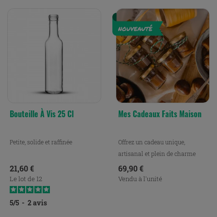
Bouteille À Vis 25 Cl
Mes Cadeaux Faits Maison
Petite, solide et raffinée
Offrez un cadeau unique,
artisanal et plein de charme
avec notre pack Mes...
Prix
Prix
21,60 €
69,90 €
Le lot de 12
Vendu à l'unité
5
/
5
-
2
avis