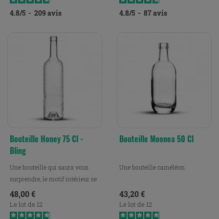
4.8
/
5
-
209
avis
4.8
/
5
-
87
avis
Bouteille Honey 75 Cl -
Bouteille Moonea 50 Cl
Bling
Une bouteille qui saura vous
Une bouteille caméléon.
surprendre, le motif intérieur se
révèle à la...
Prix
Prix
48,00 €
43,20 €
Le lot de 12
Le lot de 12