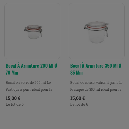
Bocal À Armature 200 Ml Ø
Bocal À Armature 350 Ml Ø
70 Mm
85 Mm
Bocal en verre de 200 ml Le
Bocal de conservation à joint Le
Pratique à joint, idéal pour la
Pratique de 350 ml idéal pour la
conservation, la...
conservation,...
Prix
Prix
15,00 €
15,60 €
Le lot de 6
Le lot de 6