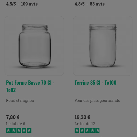
4.5
/
5
-
109
avis
4.8
/
5
-
83
avis
Pot Forme Basse 70 Cl -
Terrine 85 Cl - To100
To82
Rond et mignon
Pour des plats gourmands
Prix
Prix
7,80 €
19,20 €
Le lot de 6
Le lot de 12