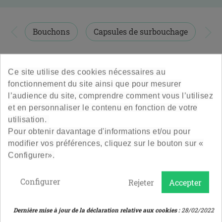
Rendez-vous sur notre
blog
, pour retrouver nos
conseils
pour embouteiller votre production
.


Bouchons
Capsules de surbouchage
1 PRODUITS
TRI PAR PRIX
Ce site utilise des cookies nécessaires au
fonctionnement du site ainsi que pour mesurer
l’audience du site, comprendre comment vous l’utilisez
et en personnaliser le contenu en fonction de votre
utilisation.
Pour obtenir davantage d'informations et/ou pour
modifier vos préférences, cliquez sur le bouton sur «
Configurer».
Configurer
Rejeter
Accepter
Boucheuse Manuelle A
Levier
Dernière mise à jour de la déclaration relative aux cookies :
28/02/2022
Boucheuse Manuelle à Levier