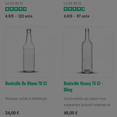
Le lot de 12
Le lot de 12
4.8
/
5
-
122
avis
4.8
/
5
-
87
avis
Bouteille De Rhum 70 Cl
Bouteille Honey 75 Cl -
Bling
Pratique, solide et esthétique
Une bouteille qui saura vous
surprendre, le motif intérieur se
révèle à la...
Prix
Prix
24,00 €
48,00 €