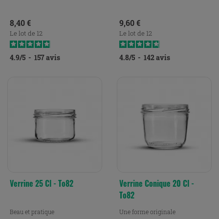
Prix
Prix
8,40 €
9,60 €
Le lot de 12
Le lot de 12
4.9
/
5
-
157
avis
4.8
/
5
-
142
avis
Verrine 25 Cl - To82
Verrine Conique 20 Cl -
To82
Beau et pratique
Une forme originale