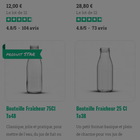
Prix
Prix
12,00 €
28,80 €
Le lot de 12
Le lot de 12
4.8
/
5
-
104
avis
4.8
/
5
-
73
avis
Bouteille Fraîcheur 75Cl
Bouteille Fraicheur 25 Cl
To48
To38
Classique, jolie et pratique, pour
Un petit format basique et plein
mettre de l'eau, du jus de fuit ou
de charme pour vos jus de