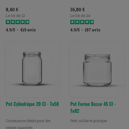
Prix
Prix
8,40 €
16,80 €
Le lot de 12
Le lot de 24
4.9
/
5
-
419
avis
4.9
/
5
-
187
avis
Pot Cylindrique 20 Cl - To58
Pot Forme Basse 45 Cl -
To82
Contenance idéale pour des
Petit, solide et pratique
petites quantités