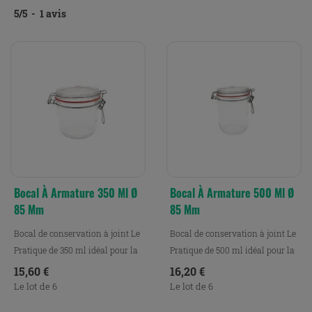
5
/
5
-
1
avis
Bocal À Armature 350 Ml Ø
Bocal À Armature 500 Ml Ø
85 Mm
85 Mm
Bocal de conservation à joint Le
Bocal de conservation à joint Le
Pratique de 350 ml idéal pour la
Pratique de 500 ml idéal pour la
conservation,...
conservation,...
Prix
Prix
15,60 €
16,20 €
Le lot de 6
Le lot de 6