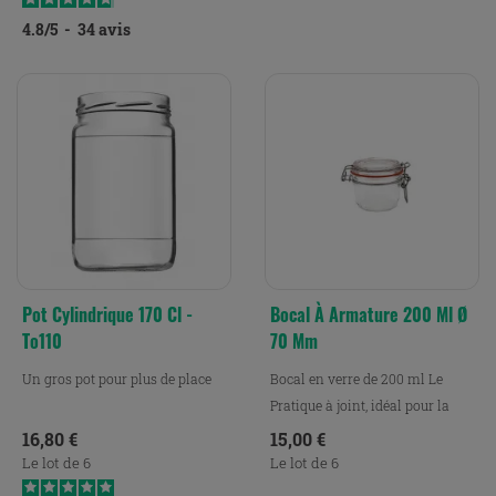
4.8
/
5
-
34
avis
Pot Cylindrique 170 Cl -
Bocal À Armature 200 Ml Ø
To110
70 Mm
Un gros pot pour plus de place
Bocal en verre de 200 ml Le
Pratique à joint, idéal pour la
conservation, la...
Prix
Prix
16,80 €
15,00 €
Le lot de 6
Le lot de 6