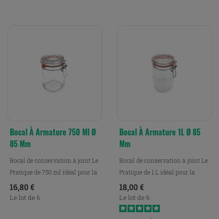
Bocal À Armature 750 Ml Ø
Bocal À Armature 1L Ø 85
85 Mm
Mm
Bocal de conservation à joint Le
Bocal de conservation à joint Le
Pratique de 750 ml idéal pour la
Pratique de 1 L idéal pour la
conservation,...
conservation, le...
Prix
Prix
16,80 €
18,00 €
Le lot de 6
Le lot de 6