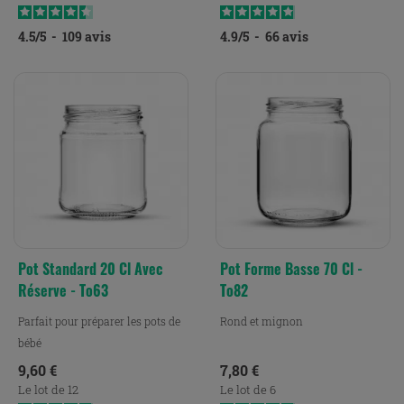
4.5
/
5
-
109
avis
4.9
/
5
-
66
avis
Pot Standard 20 Cl Avec
Pot Forme Basse 70 Cl -
Réserve - To63
To82
Parfait pour préparer les pots de
Rond et mignon
bébé
Prix
Prix
9,60 €
7,80 €
Le lot de 12
Le lot de 6