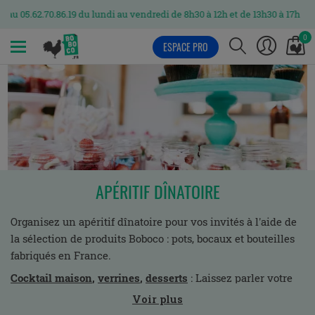
2.70.86.19 du lundi au vendredi de 8h30 à 12h et de 13h30 à 17h
0
ESPACE PRO
MENU
APÉRITIF DÎNATOIRE
Organisez un apéritif dînatoire pour vos invités à l'aide de
la sélection de produits Boboco : pots, bocaux et bouteilles
fabriqués en France.
Cocktail
maison
,
verrines
,
desserts
: Laissez parler votre
imagination ou retrouvez tous nos conseils et idées
Voir plus
recettes sur notre
blog
.