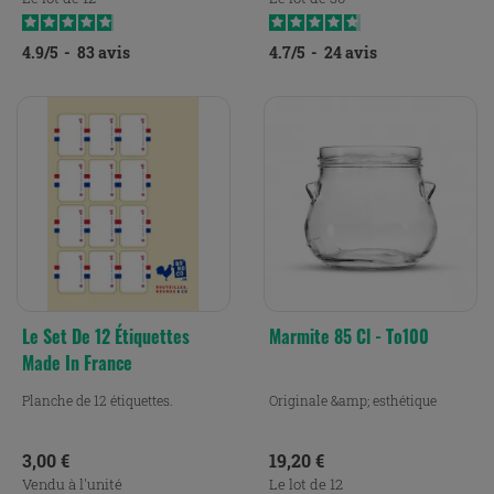
4.9
/
5
-
83
avis
4.7
/
5
-
24
avis
Le Set De 12 Étiquettes
Marmite 85 Cl - To100
Made In France
Planche de 12 étiquettes.
Originale &amp; esthétique
Prix
Prix
3,00 €
19,20 €
Vendu à l'unité
Le lot de 12