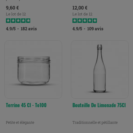
Prix
Prix
9,60 €
12,00 €
Le lot de 12
Le lot de 12
4.9
/
5
-
182
avis
4.9
/
5
-
109
avis
Terrine 45 Cl - To100
Bouteille De Limonade 75Cl
Petite et élégante
Traditionnelle et pétillante