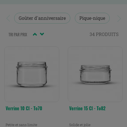
.


Attention : Les bouchons et couvercles pour les pots et
Goûter d'anniversaire
Pique-nique
Bou
bouteilles sont vendus séparément.
34 PRODUITS
TRI PAR PRIX
Verrine 10 Cl - To70
Verrine 15 Cl - To82
Petite et sans limite
Solide et jolie