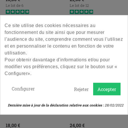
Le lot de 6
Le lot de 12
4.9
/
5
-
237
avis
4.9
/
5
-
320
avis
Ce site utilise des cookies nécessaires au
fonctionnement du site ainsi que pour mesurer
l’audience du site, comprendre comment vous l’utilisez
et en personnaliser le contenu en fonction de votre
utilisation.
Pour obtenir davantage d'informations et/ou pour
modifier vos préférences, cliquez sur le bouton sur «
Configurer».
Configurer
Rejeter
Accepter
Bouteille De Vin Tradition
Bouteille Eau De Vie
Ecova 75 Cl - Verte
Distillateur 70 Cl
Dernière mise à jour de la déclaration relative aux cookies :
28/02/2022
Design et légère
Design et jolie
Prix
Prix
18,00 €
24,00 €