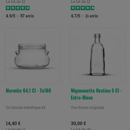
Le lot de 12
Le lot de 12
4.9
/
5
-
57
avis
4.7
/
5
-
11
avis
Marmite 64,1 Cl - To100
Mignonnette Ovation 5 Cl -
Extra-Blanc
Un format esthétique 43
Une forme originale
Prix
Prix
14,40 €
30,00 €
Le lot de 12
Le lot de 30