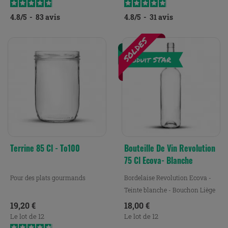
4.8
/
5
-
83
avis
4.8
/
5
-
31
avis
Terrine 85 Cl - To100
Bouteille De Vin Revolution
75 Cl Ecova- Blanche
Pour des plats gourmands
Bordelaise Revolution Ecova -
Teinte blanche - Bouchon Liège
Prix
Prix
19,20 €
18,00 €
Le lot de 12
Le lot de 12