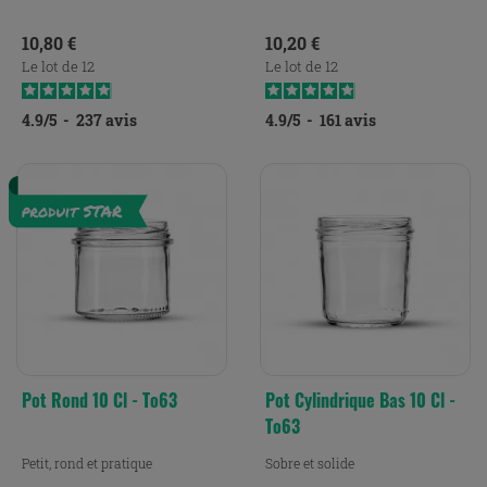
Prix
Prix
10,80 €
10,20 €
Le lot de 12
Le lot de 12
4.9
/
5
-
237
avis
4.9
/
5
-
161
avis
Pot Rond 10 Cl - To63
Pot Cylindrique Bas 10 Cl -
To63
Petit, rond et pratique
Sobre et solide