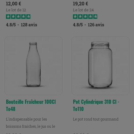
du lait.
fruits.
Prix
Prix
12,00 €
19,20 €
Le lot de 12
Le lot de 24
4.8
/
5
-
128
avis
4.8
/
5
-
126
avis
Bouteille Fraîcheur 100Cl
Pot Cylindrique 310 Cl -
To48
To110
L'indispensable pour les
Le pot rond tout gourmand
boissons fraiches, le jus ou le
lait.