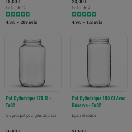
Prix
Prix
18,00 €
20,00 €
Le lot de 12
Le lot de 4
4.8
/
5
-
209
avis
4.9
/
5
-
152
avis
Pot Cylindrique 170 Cl -
Pot Cylindrique 100 Cl Avec
To82
Réserve - To82
Un gros pot pour plus de place
Epais et solide
Prix
Prix
16,80 €
21,60 €