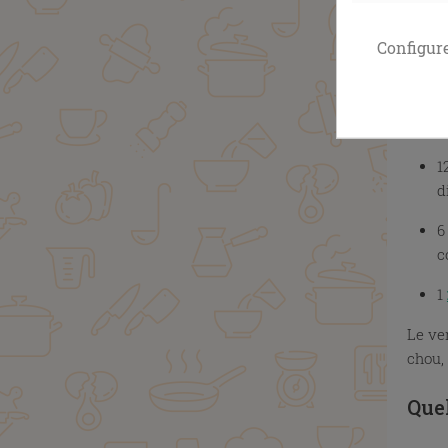
Boboc
paren
Configur
grand
p
1
d
c
1
Le ve
chou, 
Quel