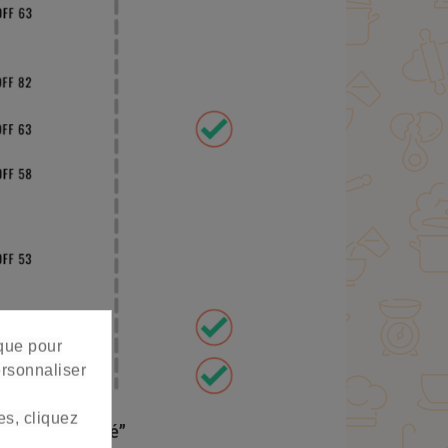
 que pour
ersonnaliser
es, cliquez
nez pour bébé”