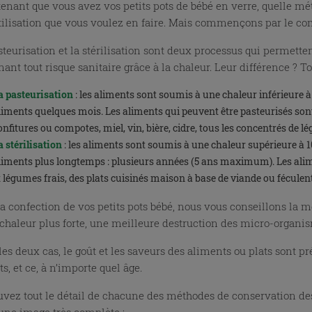
enant que vous avez vos petits pots de bébé en verre, quelle mé
utilisation que vous voulez en faire. Mais commençons par le
steurisation et la stérilisation sont deux processus qui permett
nant tout risque sanitaire grâce à la chaleur. Leur différence ?
a pasteurisation
: les aliments sont soumis à une chaleur inférieure 
liments quelques mois. Les aliments qui peuvent être pasteurisés sont p
onfitures ou compotes, miel, vin, bière, cidre, tous les concentrés de 
a stérilisation
: les aliments sont soumis à une chaleur supérieure à 10
liments plus longtemps : plusieurs années (5 ans maximum). Les alimen
t légumes frais, des plats cuisinés maison à base de viande ou féculen
la confection de vos petits pots bébé, nous vous conseillons la mé
 chaleur plus forte, une meilleure destruction des micro-organis
les deux cas, le goût et les saveurs des aliments ou plats sont 
s, et ce, à n’importe quel âge.
uvez tout le détail de chacune des méthodes de conservation des p
une image très complète :