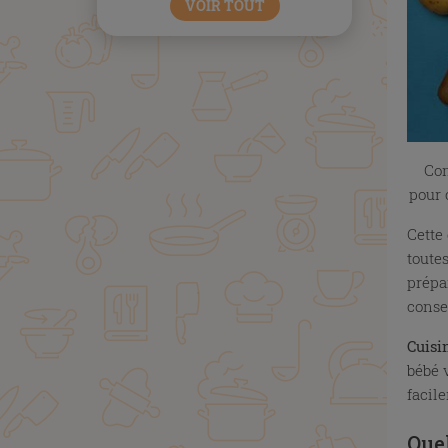
VOIR TOUT
Com
pour 
Cette
toute
prépa
conse
Cuisi
bébé v
facil
Quel