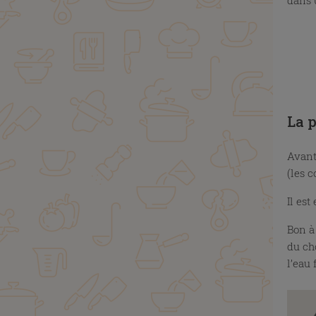
La p
Avant 
(les 
Il est
Bon à
du cho
l’eau