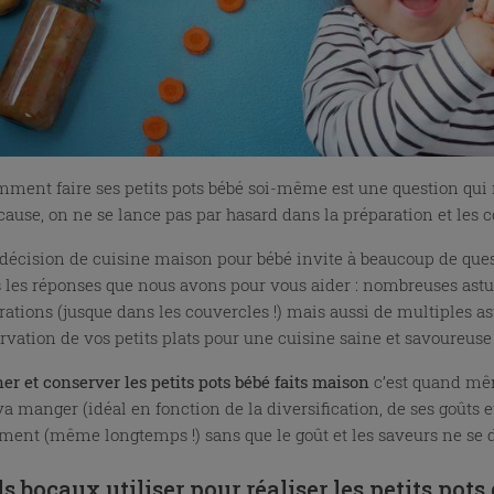
ment faire ses petits pots bébé soi-même est une question qui 
cause, on ne se lance pas par hasard dans la préparation et les c
 décision de cuisine maison pour bébé invite à beaucoup de ques
s les réponses que nous avons pour vous aider : nombreuses astuce
rations (jusque dans les couvercles !) mais aussi de multiples as
rvation de vos petits plats pour une cuisine saine et savoureuse 
ner et conserver les petits pots bébé faits maison
c’est quand mêm
a manger (idéal en fonction de la diversification, de ses goûts et
ement (même longtemps !) sans que le goût et les saveurs ne se d
s bocaux utiliser pour réaliser les petits pots 