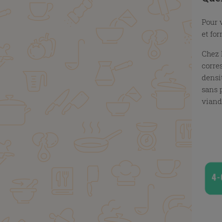
Pour 
et fo
Chez 
corre
densi
sans 
viand