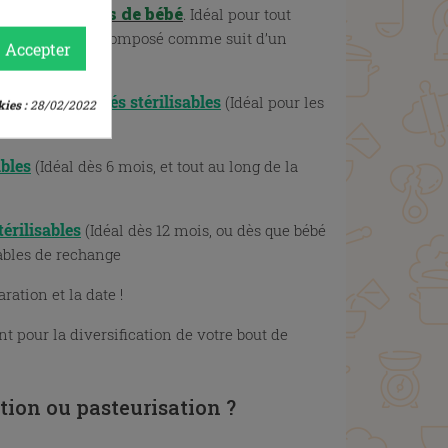
s petits plats de bébé
. Idéal pour tout
marrage évolutif composé comme suit d’un
Accepter
s TO 63 argentés stérilisables
(Idéal pour les
ies :
28/02/2022
les de rechange
ables
(Idéal dès 6 mois, et tout au long de la
érilisables
(Idéal dès 12 mois, ou dès que bébé
ables de rechange
ration et la date !
t pour la diversification de votre bout de
ation ou pasteurisation ?