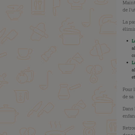
Maint
de l'
La pa
élimi
L
a
c
L
a
e
Pour 
de sa
Dans 
enfant
Retro
dans 