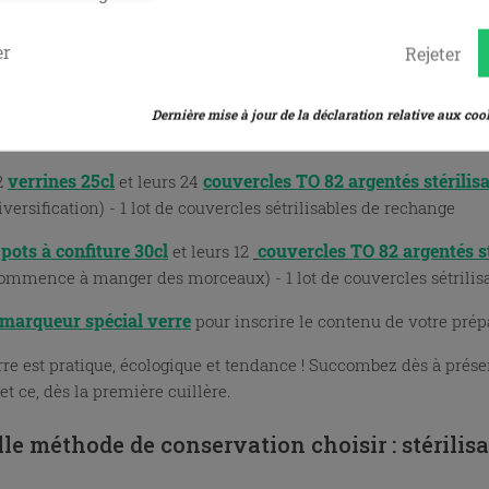
kit spécialement adapté pour conserver le
o a conçu un
t adepte de petits plats maison pour bébé, c’est un pack de dé
er
Rejeter
 nombre de pots :
petits pots standards 20cl avec réserve
couvercle
6
et leurs 12
Dernière mise à jour de la déclaration relative aux cook
remières purées et les compotes) - 1 lot de couvercles stérilisab
verrines 25cl
couvercles TO 82 argentés stérilis
2
et leurs 24
iversification) - 1 lot de couvercles sétrilisables de rechange
pots à confiture 30cl
couvercles TO 82 argentés st
6
et leurs 12
ommence à manger des morceaux) - 1 lot de couvercles sétrilis
marqueur spécial verre
pour inscrire le contenu de votre prépa
rre est pratique, écologique et tendance ! Succombez dès à présen
et ce, dès la première cuillère.
le méthode de conservation choisir : stérilis