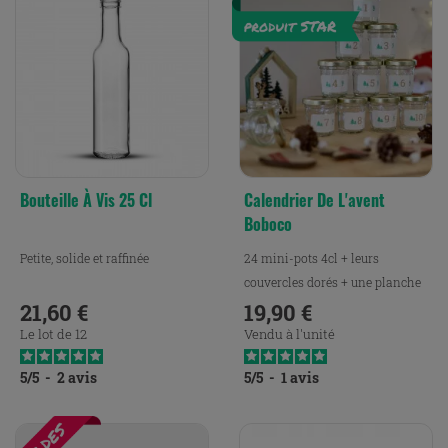
Bouteille À Vis 25 Cl
Calendrier De L'avent
Boboco
Petite, solide et raffinée
24 mini-pots 4cl + leurs
couvercles dorés + une planche
21,60 €
d'étiquettes
19,90 €
Prix
Prix
Le lot de 12
Vendu à l'unité
5
/
5
-
2
avis
5
/
5
-
1
avis