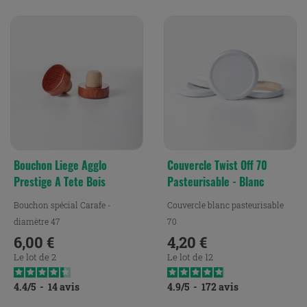
Bouchon Liege Agglo
Couvercle Twist Off 70
Prestige A Tete Bois
Pasteurisable - Blanc
Bouchon spécial Carafe -
Couvercle blanc pasteurisable
diamètre 47
70
6,00 €
4,20 €
Prix
Prix
Le lot de 2
Le lot de 12
4.4
/
5
-
14
avis
4.9
/
5
-
172
avis