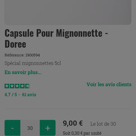
Capsule Pour Mignonnette -
Doree
Référence:
1900594
Spécial mignonnettes 5cl
En savoir plus...
Voir les avis clients
4.7
/
5
-
61
avis
9,00 €
Le lot de 30
-
+
Soit 0,30 € par unité