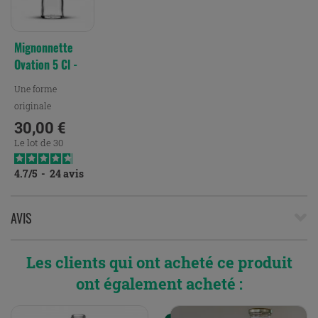
Mignonnette
Ovation 5 Cl -
Extra-Blanc
Une forme
originale
30,00 €
Prix
Le lot de 30
4.7
/
5
-
24
avis
AVIS
Les clients qui ont acheté ce produit
ont également acheté :