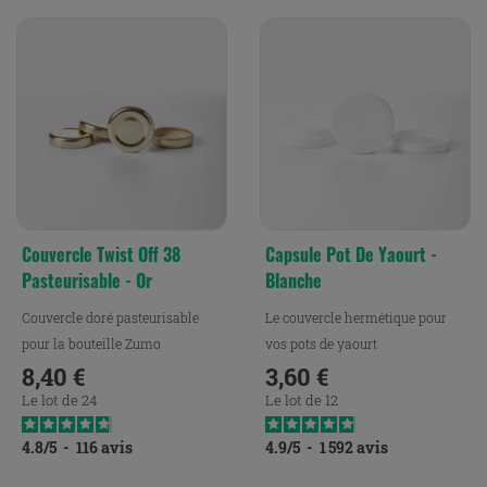
Couvercle Twist Off 38
Capsule Pot De Yaourt -
Pasteurisable - Or
Blanche
Couvercle doré pasteurisable
Le couvercle hermétique pour
pour la bouteille Zumo
vos pots de yaourt
8,40 €
3,60 €
Prix
Prix
Le lot de 24
Le lot de 12
4.8
/
5
-
116
avis
4.9
/
5
-
1 592
avis