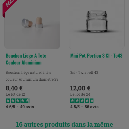
Bouchon Liege A Tete
Mini Pot Portion 3 Cl - To43
Couleur Aluminium
Bouchon liège naturel à tête
3cl - Twist-off 43
couleur Aluminium diamètre 29
8,40 €
12,00 €
Prix
Prix
Le lot de 12
Le lot de 24
4.6
/
5
-
49
avis
4.8
/
5
-
86
avis
16 autres produits dans la même