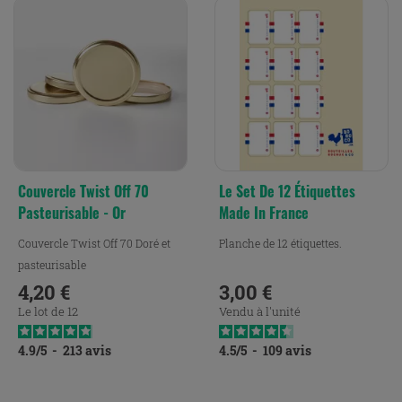
Couvercle Twist Off 70
Le Set De 12 Étiquettes
Pasteurisable - Or
Made In France
Couvercle Twist Off 70 Doré et
Planche de 12 étiquettes.
pasteurisable
4,20 €
3,00 €
Prix
Prix
Le lot de 12
Vendu à l'unité
4.9
/
5
-
213
avis
4.5
/
5
-
109
avis