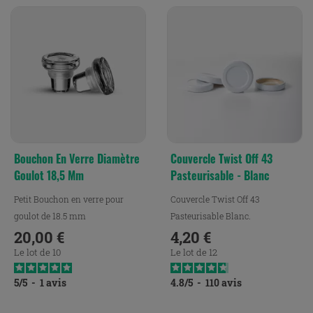
Bouchon En Verre Diamètre
Couvercle Twist Off 43
Goulot 18,5 Mm
Pasteurisable - Blanc
Petit Bouchon en verre pour
Couvercle Twist Off 43
goulot de 18.5 mm
Pasteurisable Blanc.
20,00 €
4,20 €
Prix
Prix
Le lot de 10
Le lot de 12
5
/
5
-
1
avis
4.8
/
5
-
110
avis