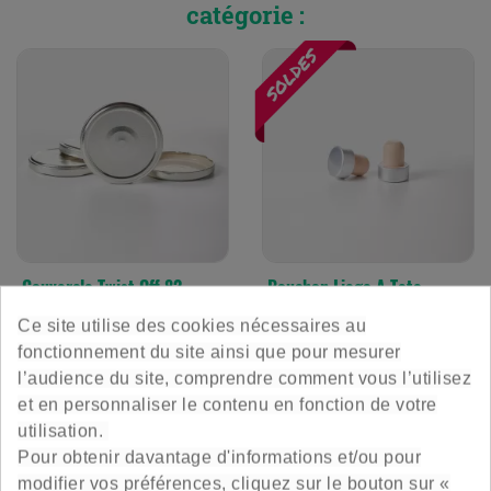
catégorie :
Couvercle Twist Off 82
Bouchon Liege A Tete
Sterilisable - Argent
Couleur Aluminium
Ce site utilise des cookies nécessaires au
Pour stériliser vos préparations
Bouchon liège naturel à tête
fonctionnement du site ainsi que pour mesurer
couleur Aluminium diamètre 29
l’audience du site, comprendre comment vous l’utilisez
4,20 €
8,40 €
et en personnaliser le contenu en fonction de votre
Prix
Prix
utilisation.
Le lot de 12
Le lot de 12
Pour obtenir davantage d'informations et/ou pour
4.8
/
5
-
636
avis
4.6
/
5
-
49
avis
modifier vos préférences, cliquez sur le bouton sur «