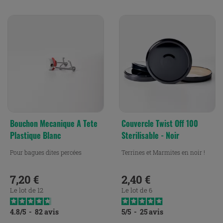
Bouchon Mecanique A Tete
Couvercle Twist Off 100
Plastique Blanc
Sterilisable - Noir
Pour bagues dites percées
Terrines et Marmites en noir !
7,20 €
2,40 €
Prix
Prix
Le lot de 12
Le lot de 6
4.8
/
5
-
82
avis
5
/
5
-
25
avis