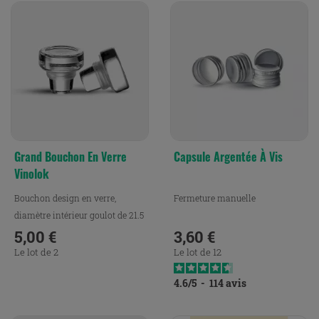
Grand Bouchon En Verre
Capsule Argentée À Vis
Vinolok
Bouchon design en verre,
Fermeture manuelle
diamètre intérieur goulot de 21.5
mm.
5,00 €
3,60 €
Prix
Prix
Le lot de 2
Le lot de 12
4.6
/
5
-
114
avis