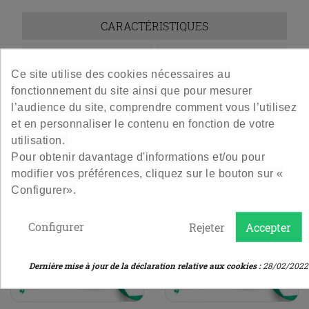
CARACTÉRISTIQUES
Marque
Boboco
Ce site utilise des cookies nécessaires au
Référence
CC30
fonctionnement du site ainsi que pour mesurer
l’audience du site, comprendre comment vous l’utilisez
et en personnaliser le contenu en fonction de votre
ACCESSOIRES COMPATIBLES
utilisation.
Pour obtenir davantage d'informations et/ou pour
modifier vos préférences, cliquez sur le bouton sur «
Configurer».
Configurer
Rejeter
Accepter
Dernière mise à jour de la déclaration relative aux cookies :
28/02/2022