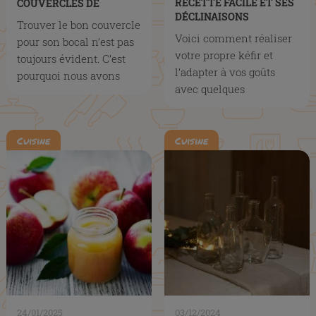
RECETTE FACILE ET SES
COUVERCLES DE
DÉCLINAISONS
BOCAUX
Trouver le bon couvercle
FRUITÉES
Voici comment réaliser
pour son bocal n’est pas
votre propre kéfir et
toujours évident. C’est
l’adapter à vos goûts
pourquoi nous avons
avec quelques
préparé ce guide...
déclinaisons
gourmandes.
Cuisine
Cuisine
24/01/2025
03/12/2024