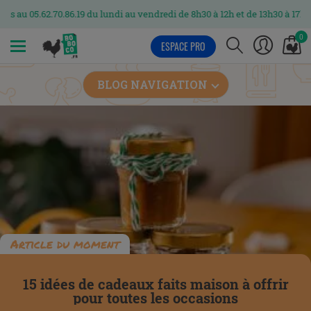
.86.19 du lundi au vendredi de 8h30 à 12h et de 13h30 à 17h
0
ESPACE PRO
MENU
BLOG NAVIGATION
Article du moment
15 idées de cadeaux faits maison à offrir
pour toutes les occasions