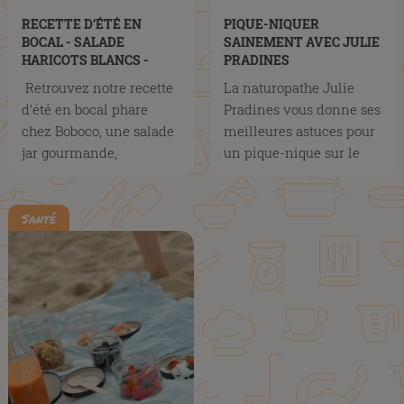
RECETTE D’ÉTÉ EN
PIQUE-NIQUER
BOCAL - SALADE
SAINEMENT AVEC JULIE
HARICOTS BLANCS -
PRADINES
BOBOCO
Retrouvez notre recette
La naturopathe Julie
d’été en bocal phare
Pradines vous donne ses
chez Boboco, une salade
meilleures astuces pour
jar gourmande,
un pique-nique sur le
équilibrée et colorée à
pouce équilibré
base de...
Santé