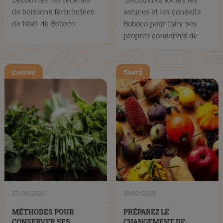
de boissons fermentées
astuces et les conseils
de Noël de Boboco
Boboco pour faire ses
propres conserves de
champignons maison !
Cuisine
Santé
27/09/2023
18/09/2023
MÉTHODES POUR
PRÉPAREZ LE
CONSERVER SES
CHANGEMENT DE