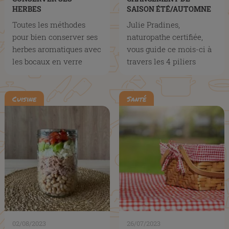
HERBES
SAISON ÉTÉ/AUTOMNE
AROMATIQUES⎜BOBOCO
AVEC JULIE PRADINES
Toutes les méthodes
Julie Pradines,
pour bien conserver ses
naturopathe certifiée,
herbes aromatiques avec
vous guide ce mois-ci à
les bocaux en verre
travers les 4 piliers
Boboco, contenants
essentiels pour vivre un
parfaits...
automne...
Cuisine
Santé
02/08/2023
26/07/2023