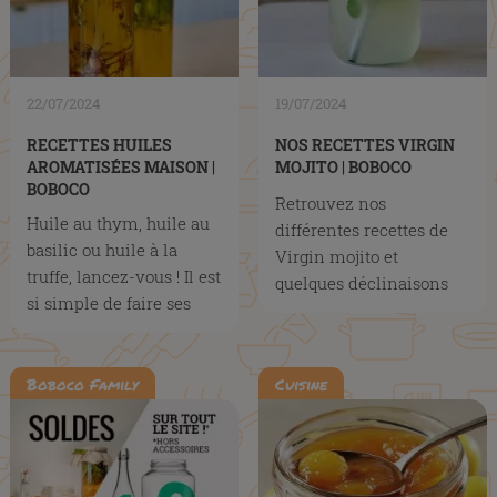
22/07/2024
19/07/2024
RECETTES HUILES
NOS RECETTES VIRGIN
AROMATISÉES MAISON |
MOJITO | BOBOCO
BOBOCO
Retrouvez nos
Huile au thym, huile au
différentes recettes de
basilic ou huile à la
Virgin mojito et
truffe, lancez-vous ! Il est
quelques déclinaisons
si simple de faire ses
pour se rafraîchir et se
propres huiles...
régaler tout...
Boboco Family
Cuisine