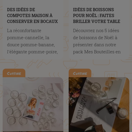
DES IDÉES DE
IDÉES DE BOISSONS
COMPOTES MAISON À
POUR NOËL : FAITES
CONSERVER EN BOCAUX
BRILLER VOTRE TABLE
POUR TOUTE LA
DES FÊTES
La réconfortante
Découvrez nos 5 idées
FAMILLE
pomme-cannelle, la
de boissons de Noël à
douce pomme-banane,
présenter dans notre
l’élégante pomme-poire,
pack Mes Bouteilles en
et l’originale pomme-
Fête.
kiwi.
Cuisine
Cuisine