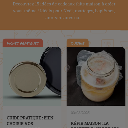
Découvrez 15 idées de cadeaux faits maison à créer
vous-même ! Idéals pour Noël, mariages, baptêmes,
anniversaires ou...
Fiches pratiques
Cuisine
03/03/2025
GUIDE PRATIQUE : BIEN
KÉFIR MAISON : LA
CHOISIR VOS