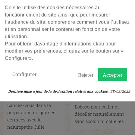
Ce site utilise des cookies nécessaires au
fonctionnement du site ainsi que pour mesurer
l’audience du site, comprendre comment vous l’utilisez
et en personnaliser le contenu en fonction de votre
utilisation.
Pour obtenir davantage d'informations et/ou pour
modifier vos préférences, cliquez sur le bouton sur «
Configurer».
08/04/2024
Configurer
Rejeter
Accepter
COLLER ET DÉCOLLER
LES GRAINES GERMÉES
NATURELLEMENT LES
AVEC LA NATUROPATHE
ÉTIQUETTES DES
Dernière mise à jour de la déclaration relative aux cookies :
28/02/2022
JULIE PRADINES
BOCAUX - BOBOCO
Toutes les astuces
Lancez-vous dans la
Boboco pour coller et
préparation de graines
décoller naturellement
germées avec la
sans scotch ni colle les
naturopathe Julie
étiquettes de vos bocaux
Pradines.