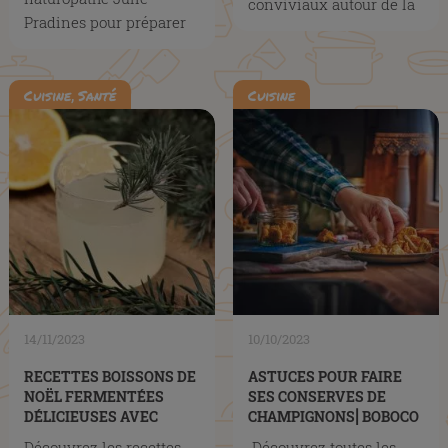
conviviaux autour de la
Pradines pour préparer
table. Mais parfois...
votre corps à l'hiver !
,
Cuisine
Santé
Cuisine
14/11/2023
10/10/2023
RECETTES BOISSONS DE
ASTUCES POUR FAIRE
NOËL FERMENTÉES
SES CONSERVES DE
DÉLICIEUSES AVEC
CHAMPIGNONS⎜BOBOCO
BOBOCO
Découvrez les recettes
Découvrez toutes les