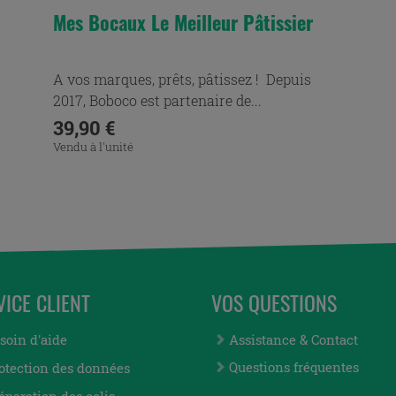
Mes Bocaux Le Meilleur Pâtissier
A vos marques, prêts, pâtissez ! Depuis
2017, Boboco est partenaire de...
Prix
39,90 €
Vendu à l'unité
VICE CLIENT
VOS QUESTIONS
soin d'aide
Assistance & Contact
Questions fréquentes
otection des données