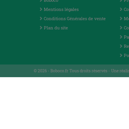
Boboco
Pr
Mentions légales
Co
Conditions Générales de vente
Mo
Plan du site
Co
Pa
Re
Po
© 2026 -
Boboco.fr
Tous droits réservés -
Une réali