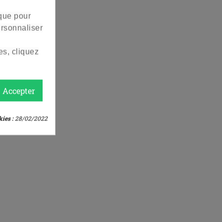
Vendu à l'unité
 que pour
ersonnaliser
es, cliquez
Accepter
ies :
28/02/2022