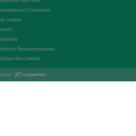
éparation des colis
mmandes et Livraisons
n compte
nseils
iements
tours et Remboursements
litique des Cookies
sation