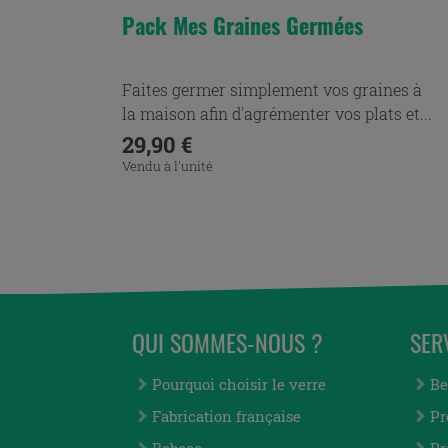
Pack Mes Graines Germées
Faites germer simplement vos graines à
la maison afin d'agrémenter vos plats et...
Prix
29,90 €
Vendu à l'unité
QUI SOMMES-NOUS ?
SER
Pourquoi choisir le verre
Be
Fabrication française
Pr