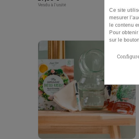
Vendu à l'unité
Ce site util
mesurer l’au
le contenu en
Pour obtenir
sur le bouto
Configur