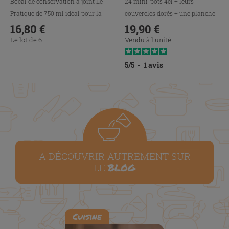
Bocal de conservation à joint Le
24 mini-pots 4cl + leurs
Pratique de 750 ml idéal pour la
couvercles dorés + une planche
conservation,...
16,80 €
d'étiquettes
19,90 €
Prix
Prix
Le lot de 6
Vendu à l'unité
5
/
5
-
1
avis
A DÉCOUVRIR AUTREMENT SUR
BLOG
LE
Cuisine