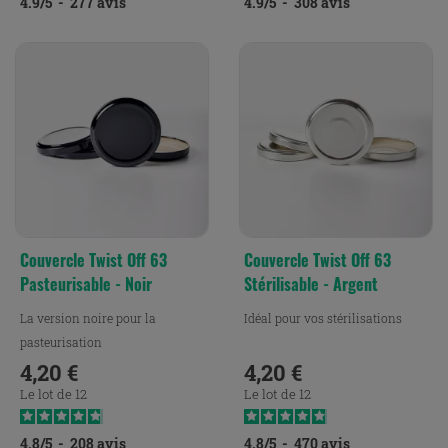
4.9
/
5
-
277
avis
4.9
/
5
-
308
avis
Couvercle Twist Off 63
Couvercle Twist Off 63
Pasteurisable - Noir
Stérilisable - Argent
La version noire pour la
Idéal pour vos stérilisations
pasteurisation
4,20 €
4,20 €
Prix
Prix
Le lot de 12
Le lot de 12
4.8
/
5
-
208
avis
4.8
/
5
-
470
avis