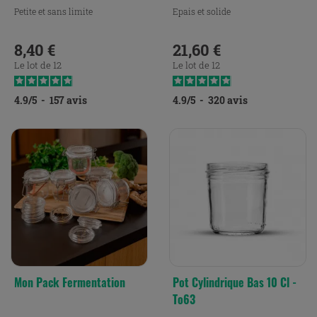
Petite et sans limite
Epais et solide
8,40 €
21,60 €
Prix
Prix
Le lot de 12
Le lot de 12
4.9
/
5
-
157
avis
4.9
/
5
-
320
avis
Mon Pack Fermentation
Pot Cylindrique Bas 10 Cl -
To63