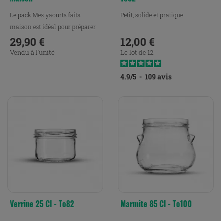
Le pack Mes yaourts faits
Petit, solide et pratique
maison est idéal pour préparer
facilement de délicieux...
29,90 €
12,00 €
Prix
Prix
Vendu à l'unité
Le lot de 12
4.9
/
5
-
109
avis
Verrine 25 Cl - To82
Marmite 85 Cl - To100