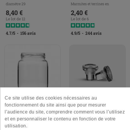
diamètre 29
Marmites et terrines en
8,40 €
stérilisable argenté
2,40 €
Prix
Prix
Le lot de 12
Le lot de 6
4.7
/
5
-
156
avis
4.9
/
5
-
244
avis
Ce site utilise des cookies nécessaires au
fonctionnement du site ainsi que pour mesurer
Pot Forme Basse 70 Cl -
Bouchon En Verre Diamètre
l’audience du site, comprendre comment vous l’utilisez
To82
Goulot 18,5 Mm
et en personnaliser le contenu en fonction de votre
Rond et mignon
Petit Bouchon en verre pour
utilisation.