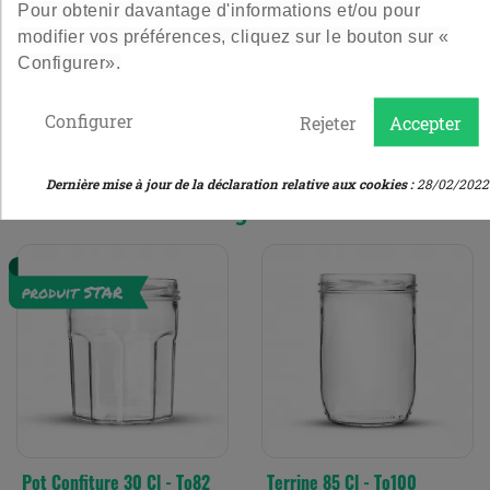
goulot de 18.5 mm
Pour obtenir davantage d'informations et/ou pour
7,80 €
20,00 €
modifier vos préférences, cliquez sur le bouton sur «
Prix
Prix
Configurer».
Le lot de 6
Le lot de 10
4.8
/
5
-
31
avis
5
/
5
-
1
avis
Configurer
Rejeter
Accepter
16 autres produits dans la même
Dernière mise à jour de la déclaration relative aux cookies :
28/02/2022
catégorie :
Pot Confiture 30 Cl - To82
Terrine 85 Cl - To100