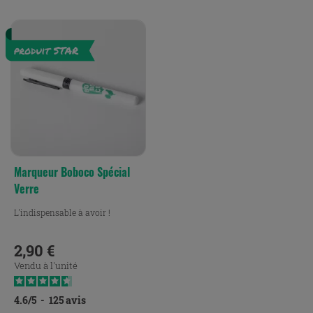
Marqueur Boboco Spécial
Verre
L'indispensable à avoir !
2,90 €
Prix
Vendu à l'unité
4.6
/
5
-
125
avis