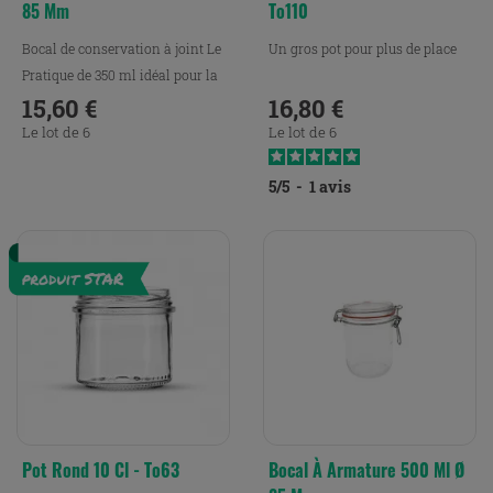
85 Mm
To110
Bocal de conservation à joint Le
Un gros pot pour plus de place
Pratique de 350 ml idéal pour la
conservation,...
15,60 €
16,80 €
Prix
Prix
Le lot de 6
Le lot de 6
5
/
5
-
1
avis
Pot Rond 10 Cl - To63
Bocal À Armature 500 Ml Ø