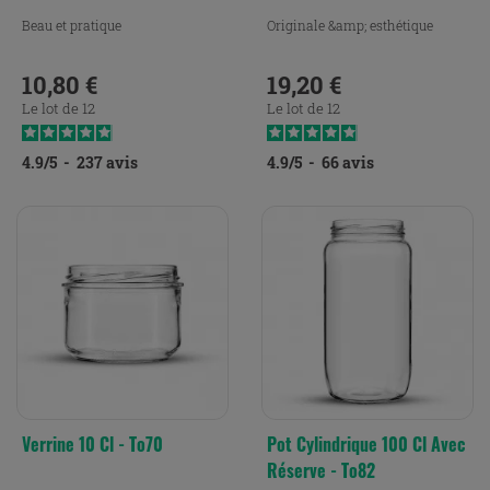
Beau et pratique
Originale &amp; esthétique
10,80 €
19,20 €
Prix
Prix
Le lot de 12
Le lot de 12
4.9
/
5
-
237
avis
4.9
/
5
-
66
avis
Verrine 10 Cl - To70
Pot Cylindrique 100 Cl Avec
Réserve - To82