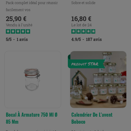
Pack complet idéal pour réussir
Sobre et solide
facilement vos
lactofermentations maison.
25,90 €
16,80 €
Prix
Prix
Vendu à l'unité
Le lot de 24
5
/
5
-
1
avis
4.9
/
5
-
187
avis
Bocal À Armature 750 Ml Ø
Calendrier De L'avent
85 Mm
Boboco