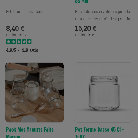
85 Mm
Petit, rond et pratique
Bocal de conservation à joint Le
Pratique de 500 ml idéal pour la
8,40 €
conservation,...
16,20 €
Prix
Prix
Le lot de 12
Le lot de 6
4.9
/
5
-
419
avis
Pack Mes Yaourts Faits
Pot Forme Basse 45 Cl -
Maison
To82