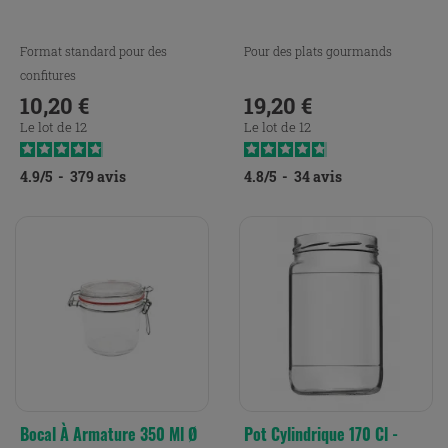
Format standard pour des
Pour des plats gourmands
confitures
10,20 €
19,20 €
Prix
Prix
Le lot de 12
Le lot de 12
4.9
/
5
-
379
avis
4.8
/
5
-
34
avis
Bocal À Armature 350 Ml Ø
Pot Cylindrique 170 Cl -