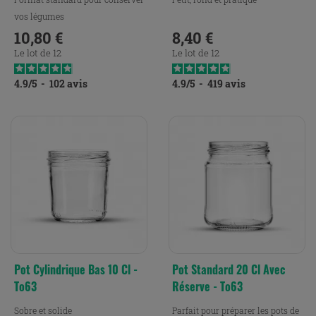
vos légumes
10,80 €
8,40 €
Prix
Prix
Le lot de 12
Le lot de 12
4.9
/
5
-
102
avis
4.9
/
5
-
419
avis
Pot Cylindrique Bas 10 Cl -
Pot Standard 20 Cl Avec
To63
Réserve - To63
Sobre et solide
Parfait pour préparer les pots de