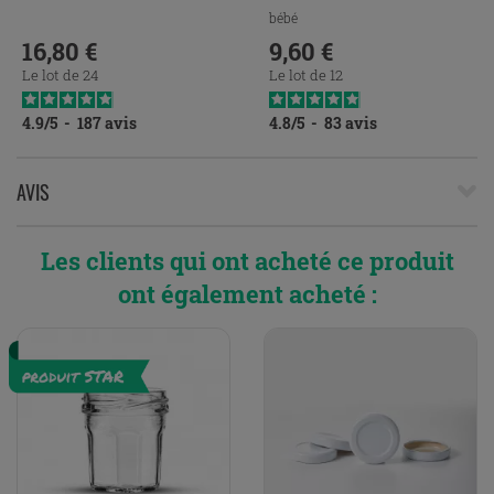
bébé
16,80 €
9,60 €
Prix
Prix
Le lot de 24
Le lot de 12
4.9
/
5
-
187
avis
4.8
/
5
-
83
avis
AVIS
Les clients qui ont acheté ce produit
ont également acheté :