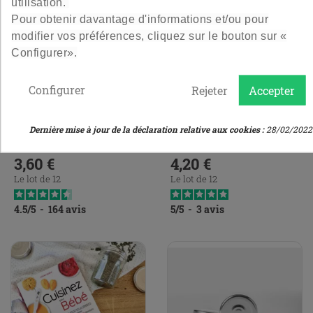
utilisation.
Pour obtenir davantage d'informations et/ou pour
modifier vos préférences, cliquez sur le bouton sur «
Configurer».
Capsule Dorée À Vis
Couvercle Twist Off 43
Configurer
Rejeter
Accepter
Sterilisable - Blanc
Fermeture mécanique
Le blanc en stérilisable !
Dernière mise à jour de la déclaration relative aux cookies :
28/02/2022
3,60 €
4,20 €
Prix
Prix
Le lot de 12
Le lot de 12
4.5
/
5
-
164
avis
5
/
5
-
3
avis