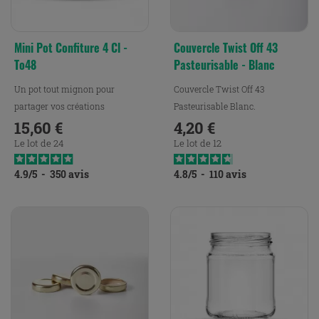
Mini Pot Confiture 4 Cl -
Couvercle Twist Off 43
To48
Pasteurisable - Blanc
Un pot tout mignon pour
Couvercle Twist Off 43
partager vos créations
Pasteurisable Blanc.
15,60 €
4,20 €
Prix
Prix
Le lot de 24
Le lot de 12
4.9
/
5
-
350
avis
4.8
/
5
-
110
avis