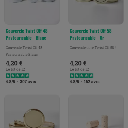
Couvercle Twist Off 48
Couvercle Twist Off 58
Pasteurisable - Blanc
Pasteurisable - Or
Couvercle Twist Off 48
Couvercle doré Twist Off 58 !
Pasteurisable Blanc
4,20 €
4,20 €
Prix
Prix
Le lot de 12
Le lot de 12
4.8
/
5
-
307
avis
4.8
/
5
-
162
avis