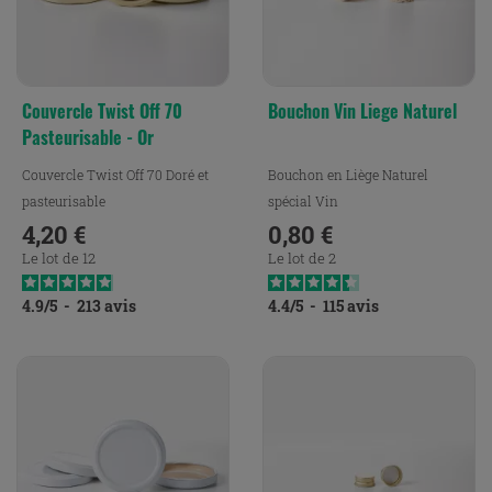
Couvercle Twist Off 70
Bouchon Vin Liege Naturel
Pasteurisable - Or
Couvercle Twist Off 70 Doré et
Bouchon en Liège Naturel
pasteurisable
spécial Vin
4,20 €
0,80 €
Prix
Prix
Le lot de 12
Le lot de 2
4.9
/
5
-
213
avis
4.4
/
5
-
115
avis