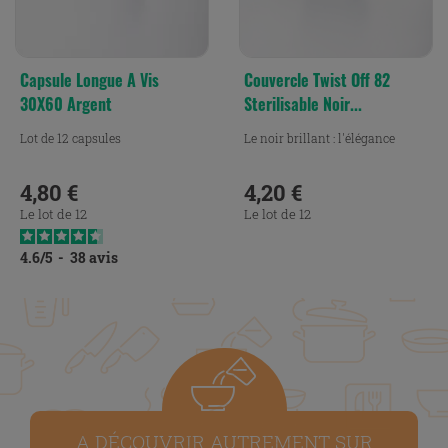
Capsule Longue A Vis
Couvercle Twist Off 82
30X60 Argent
Sterilisable Noir...
Lot de 12 capsules
Le noir brillant : l'élégance
4,80 €
4,20 €
Prix
Prix
Le lot de 12
Le lot de 12
4.6
/
5
-
38
avis
A DÉCOUVRIR AUTREMENT SUR