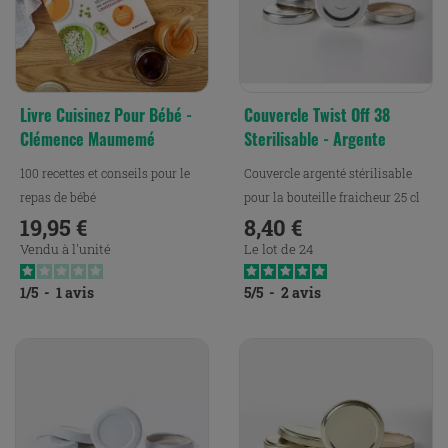
Livre Cuisinez Pour Bébé -
Couvercle Twist Off 38
Clémence Maumemé
Sterilisable - Argente
100 recettes et conseils pour le
Couvercle argenté stérilisable
repas de bébé
pour la bouteille fraicheur 25 cl
19,95 €
8,40 €
Prix
Prix
Vendu à l'unité
Le lot de 24
1
/
5
-
1
avis
5
/
5
-
2
avis