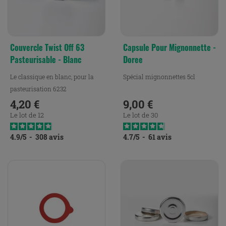
Couvercle Twist Off 63
Capsule Pour Mignonnette -
Pasteurisable - Blanc
Doree
Le classique en blanc, pour la
Spécial mignonnettes 5cl
pasteurisation 6232
4,20 €
9,00 €
Prix
Prix
Le lot de 12
Le lot de 30
4.9
/
5
-
308
avis
4.7
/
5
-
61
avis