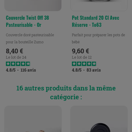
Couvercle Twist Off 38
Pot Standard 20 Cl Avec
Pasteurisable - Or
Réserve - To63
Couvercle doré pasteurisable
Parfait pour préparer les pots de
pour la bouteille Zumo
bébé
8,40 €
9,60 €
Prix
Prix
Le lot de 24
Le lot de 12
4.8
/
5
-
116
avis
4.8
/
5
-
83
avis
16 autres produits dans la même
catégorie :