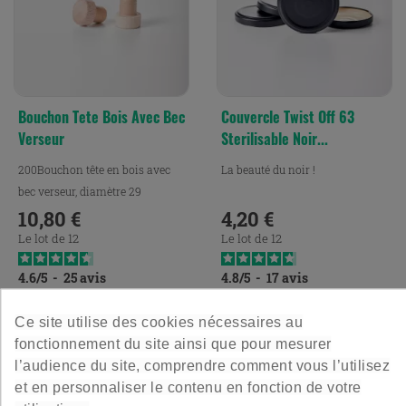
Bouchon Tete Bois Avec Bec
Couvercle Twist Off 63
Verseur
Sterilisable Noir...
200Bouchon tête en bois avec
La beauté du noir !
bec verseur, diamètre 29
10,80 €
4,20 €
Prix
Prix
Le lot de 12
Le lot de 12
4.6
/
5
-
25
avis
4.8
/
5
-
17
avis
Ce site utilise des cookies nécessaires au
fonctionnement du site ainsi que pour mesurer
l’audience du site, comprendre comment vous l’utilisez
et en personnaliser le contenu en fonction de votre