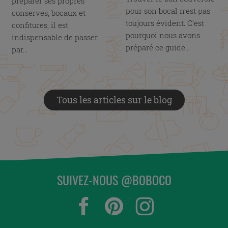
préparer ses propres
pour son bocal n’est pas
conserves, bocaux et
toujours évident. C’est
confitures, il est
pourquoi nous avons
indispensable de passer
préparé ce guide...
par...
Tous les articles sur le blog
SUIVEZ-NOUS @BOBOCO