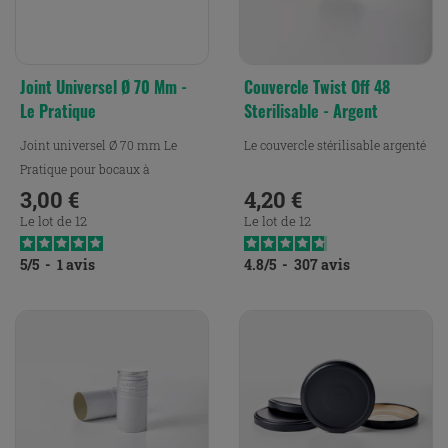
Joint Universel Ø 70 Mm -
Couvercle Twist Off 48
Le Pratique
Sterilisable - Argent
Joint universel Ø 70 mm Le
Le couvercle stérilisable argenté
Pratique pour bocaux à
armature, assurant une...
3,00 €
4,20 €
Prix
Prix
Le lot de 12
Le lot de 12
5
/
5
-
1
avis
4.8
/
5
-
307
avis