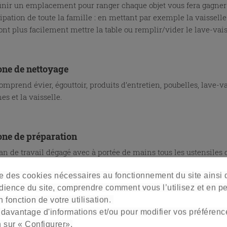
finir un emplacement pour ranger chaque objet vous fera gagner 
ipation de toute la famille : en mettant par exemple la vaisselle
ont plus facilement mettre la table ou remplir/vider le lave-vais
one de nettoyage
omprend évier, égouttoir, produits d’entretien, poubelles, lave-vais
s et la vaisselle.
one de préparation
an de travail dégagé avec à portée de mains tous les ustensiles
ches à découper, couteaux…) permet d’avoir de l’aisance et d’être 
ise des cookies nécessaires au fonctionnement du site ainsi
dience du site, comprendre comment vous l’utilisez et en p
 fonction de votre utilisation.
one de cuisson
 davantage d'informations et/ou pour modifier vos préférenc
la zone chaude avec la plaque de cuisson, les casseroles et poêles
n sur « Configurer».