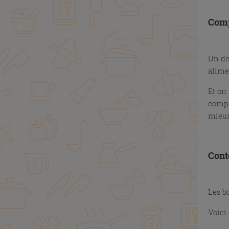
X
Com
X
Un de
alimen
Et on 
compa
mieux
X
Cont
X
Les b
Voici 