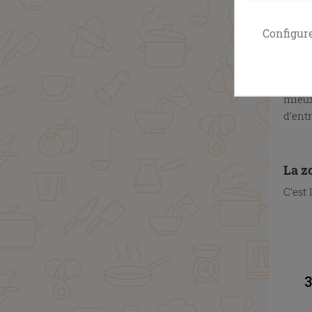
cuiss
Configur
X
La z
C’est
mieux
d’ent
X
La z
C’est 
X
X
3