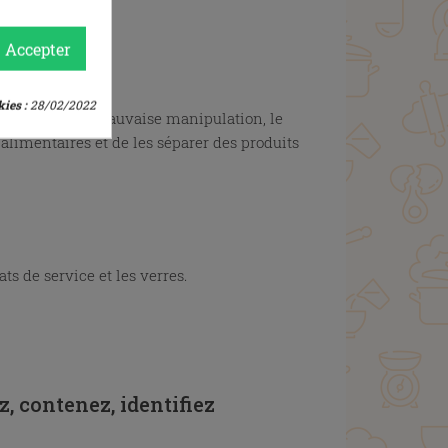
Accepter
ies :
28/02/2022
ut accident de mauvaise manipulation, le
limentaires et de les séparer des produits
ts de service et les verres.
, contenez, identifiez