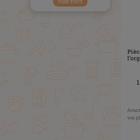
VOIR TOUT
x
Pièc
l’or
x
1
X
Avant
vos p
x