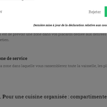
on.
er
Rejeter
one alimentaire
Dernière mise à jour de la déclaration relative aux cook
 la zone de stockage de vos denrées alimentaires. Pour éviter to
 est de prévoir une zone dans vos placards dédiée aux denrées a
retien.
one de service
la zone dans laquelle vous rassemblerez toute la vaisselle, les pla
. P
our une cuisine organisée : compartimentez