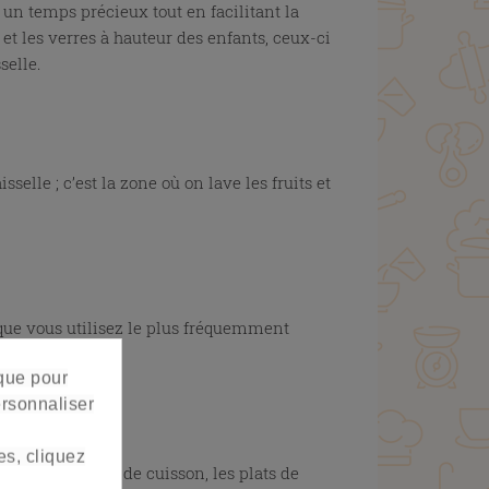
un temps précieux tout en facilitant la
 et les verres à hauteur des enfants, ceux-ci
selle.
X
selle ; c’est la zone où on lave les fruits et
 que vous utilisez le plus fréquemment
efficace.
 que pour
ersonnaliser
es, cliquez
, les ustensiles de cuisson, les plats de