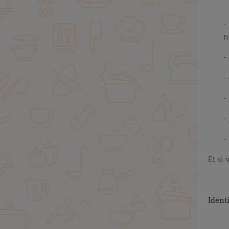
x
-
n
-
-
-
-
-
Et si
X
Identi
x