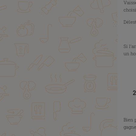
Vaisse
chois
Déles
x
Si l’a
un ho
X
X
2
X
Bien 
gagne