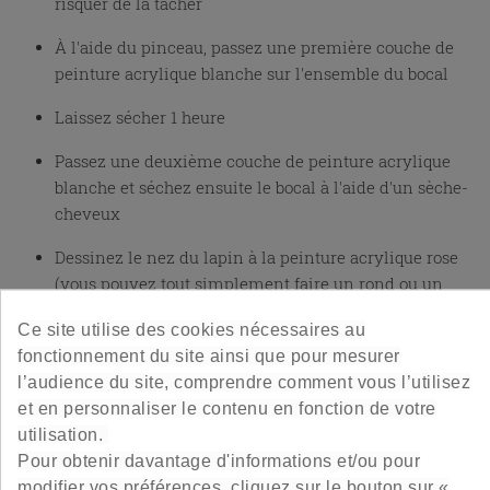
risquer de la tâcher
À l'aide du pinceau, passez une première couche de
peinture acrylique blanche sur l'ensemble du bocal
Laissez sécher 1 heure
Passez une deuxième couche de peinture acrylique
blanche et séchez ensuite le bocal à l'aide d'un sèche-
cheveux
Dessinez le nez du lapin à la peinture acrylique rose
(vous pouvez tout simplement faire un rond ou un
triangle inversé)
Ce site utilise des cookies nécessaires au
Dessinez les yeux, le museau et même les
fonctionnement du site ainsi que pour mesurer
moustaches avec la peinture noire
l’audience du site, comprendre comment vous l’utilisez
et en personnaliser le contenu en fonction de votre
Sur du papier Canson, faites les pattes au feutre rose,
utilisation.
et, à un autre endroit, dessinez les oreilles (forme
Pour obtenir davantage d'informations et/ou pour
ovale pointue)
modifier vos préférences, cliquez sur le bouton sur «