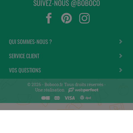
SUIVEZ-NOUS @BOBOCO
QUI SOMMES-NOUS ?
SERVICE CLIENT
VOS QUESTIONS
© 2026 -
Boboco.fr
Tous droits réservés -
Une réalisation