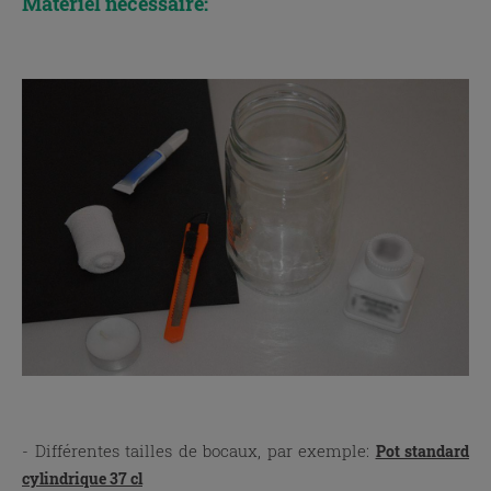
Matériel nécessaire:
x
x
- Différentes tailles de bocaux, par exemple:
Pot standard
cylindrique 37 cl