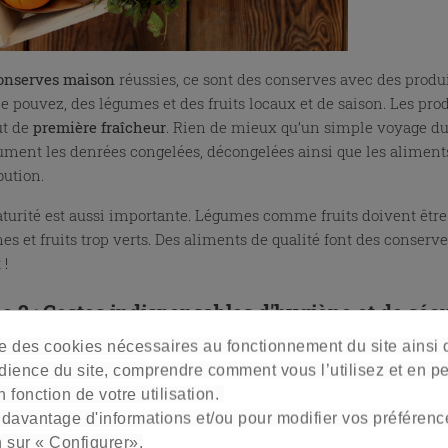
onserves maison
réussies, ce sont des conserves avec des produit
le pouvez, des légumes et des fruits locaux et de saison. Les pro
ut de
première fraîcheur
. Rien de mieux qu’un simple voyage du 
ument les denrées congelées, décongelées ainsi que les aliment
ibution.
turité est aussi importante. Légumes comme fruits doivent être 
s et fruits trop verts. Des aliments de qualité font des conserves
 !
e 2 : Gestes indispensables d'hygiène et de séc
ise des cookies nécessaires au fonctionnement du site ainsi
dience du site, comprendre comment vous l’utilisez et en p
 fonction de votre utilisation.
 davantage d'informations et/ou pour modifier vos préférenc
n sur « Configurer».