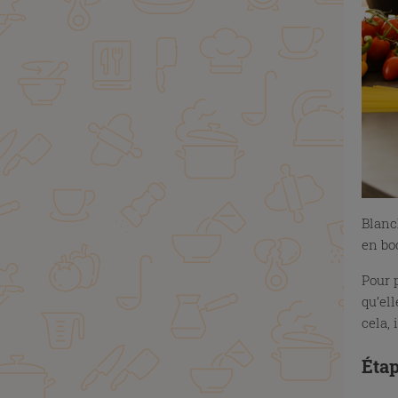
Blanch
en bo
Pour 
qu’ell
cela,
Étap