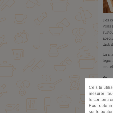
Des
c
vous 
surto
absol
distr
La ma
légume
secret
Étap
Ce site util
mesurer l’au
le contenu en
Pour obtenir
sur le bouto