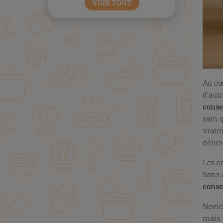
VOIR TOUT
Au cœ
d’autr
conse
sain q
vraim
délic
Les co
Sans 
conse
Novic
mais 