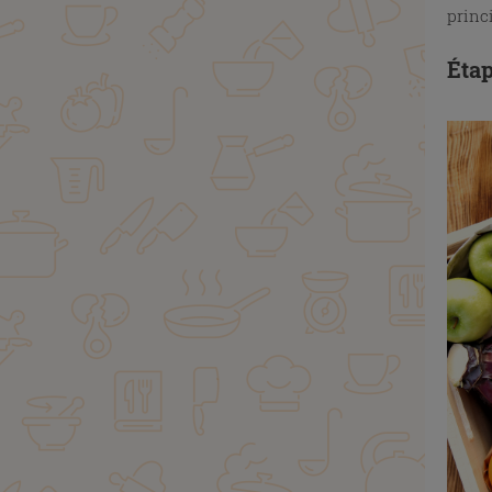
princ
Étap