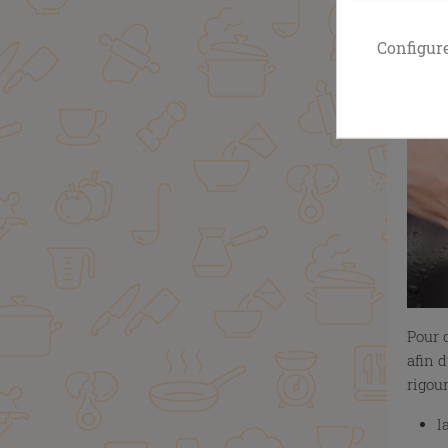
Configur
Pour 
afin 
rigour
l