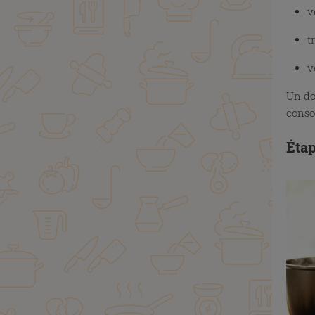
v
t
v
Un do
conso
Étap