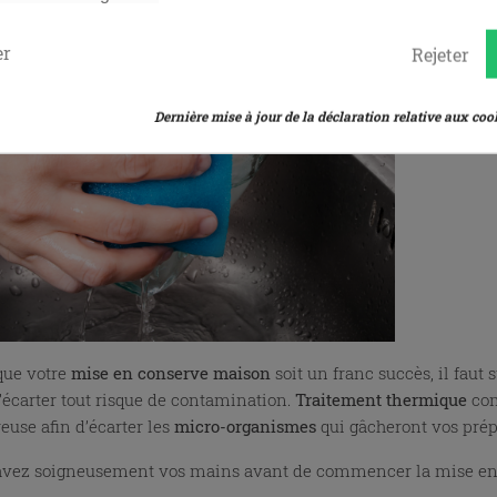
er
Rejeter
Dernière mise à jour de la déclaration relative aux cook
que votre
mise en conserve maison
soit un franc succès, il faut
d’écarter tout risque de contamination.
Traitement thermique
co
euse afin d’écarter les
micro-organismes
qui gâcheront vos pré
avez soigneusement vos mains avant de commencer la mise en