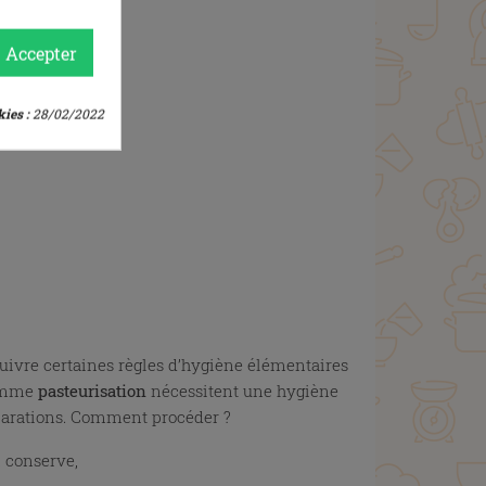
Accepter
ies :
28/02/2022
 suivre certaines règles d’hygiène élémentaires
mme
pasteurisation
nécessitent une hygiène
parations. Comment procéder ?
 conserve,