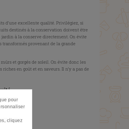
s d’une excellente qualité. Privilégiez, si
duits destinés à la conservation doivent être
jardin à la conserve directement. On évite
s transformés provenant de la grande
mûrs et gorgés de soleil. On évite donc les
 riches en goût et en saveurs. Il n’y a pas de
urité
 que pour
ersonnaliser
es, cliquez