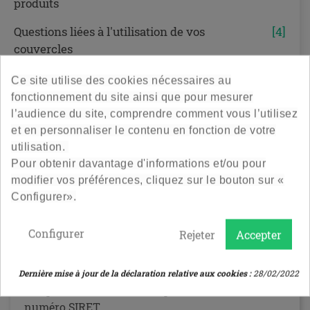
produits
Questions liées à l'utilisation de vos
[4]
couvercles
Ce site utilise des cookies nécessaires au
fonctionnement du site ainsi que pour mesurer
l’audience du site, comprendre comment vous l’utilisez
et en personnaliser le contenu en fonction de votre
Avez-vous un catalogue
utilisation.
professionnel ?
Pour obtenir davantage d'informations et/ou pour
modifier vos préférences, cliquez sur le bouton sur «
Configurer».
Nous n’avons pas encore de catalogue
professionnel, mais nous y travaillons!
Configurer
Rejeter
Accepter
Toutes nos références sont consultables en ligne.
Pour bénéficier de remises avantageuses par
palier, nous vous conseillons de vous créer un
Dernière mise à jour de la déclaration relative aux cookies :
28/02/2022
compte Pro. Il vous faudra pour cela inscrire votre
numéro SIRET