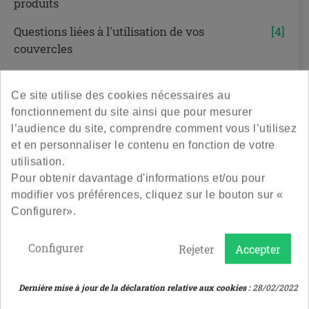
produits
Questions liées à l'utilisation de vos
[4]
couvercles
Ce site utilise des cookies nécessaires au
fonctionnement du site ainsi que pour mesurer
l’audience du site, comprendre comment vous l’utilisez
Comment savoir quand un
et en personnaliser le contenu en fonction de votre
produit en rupture de stock sera
utilisation.
de nouveau disponible ?
Pour obtenir davantage d'informations et/ou pour
modifier vos préférences, cliquez sur le bouton sur «
Configurer».
Pour être informé du retour en stock d'un article,
il vous suffit de cliquer sur le champ de la fiche
Configurer
Rejeter
Accepter
produit si vous êtes déjà loggué, sinon d'inscrire
votre email dans le champ de la fiche produit en
Dernière mise à jour de la déclaration relative aux cookies :
28/02/2022
question.