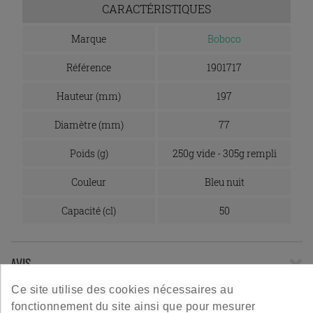
CARACTÉRISTIQUES
Marque
Boboco
Référence
1901717
Hauteur (mm)
197
Diamètre (mm)
77
Poids (g)
250g vide - 305g rempli
Couleur
Bleu nuit
Capacité (cl)
50
AVIS
Ce site utilise des cookies nécessaires au
Les clients qui ont acheté ce produit
fonctionnement du site ainsi que pour mesurer