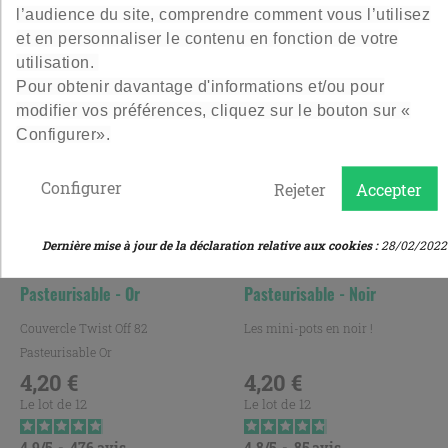
l’audience du site, comprendre comment vous l’utilisez
ont également acheté :
et en personnaliser le contenu en fonction de votre
utilisation.
Pour obtenir davantage d'informations et/ou pour
modifier vos préférences, cliquez sur le bouton sur «
Configurer».
Configurer
Rejeter
Accepter
Dernière mise à jour de la déclaration relative aux cookies :
28/02/2022
Couvercle Twist Off 82
Couvercle Twist Off 43
Pasteurisable - Or
Pasteurisable - Noir
Couvercle Twist Off 82
Les mini-pots en noir !
Pasteurisable Or
4,20 €
4,20 €
Prix
Prix
Le lot de 12
Le lot de 12
4.9
/
5
-
476
avis
4.8
/
5
-
85
avis