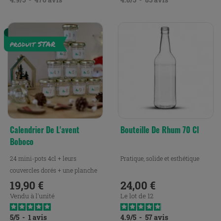
Calendrier De L'avent
Bouteille De Rhum 70 Cl
Boboco
24 mini-pots 4cl + leurs
Pratique, solide et esthétique
couvercles dorés + une planche
d'étiquettes
19,90 €
24,00 €
Prix
Prix
Vendu à l'unité
Le lot de 12
5
/
5
-
1
avis
4.9
/
5
-
57
avis