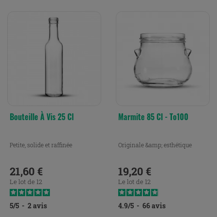
Bouteille À Vis 25 Cl
Marmite 85 Cl - To100
Petite, solide et raffinée
Originale &amp; esthétique
21,60 €
19,20 €
Prix
Prix
Le lot de 12
Le lot de 12
5
/
5
-
2
avis
4.9
/
5
-
66
avis