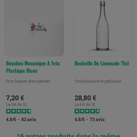
Bouchon Mecanique A Tete
Bouteille De Limonade 75cl
Plastique Blanc
Pour bagues dites percées
Traditionnelle et pétillante
7,20 €
28,80 €
Prix
Prix
Le lot de 12
Le lot de 12
4.8
/
5
-
82
avis
4.8
/
5
-
73
avis
16 autres produits dans la même