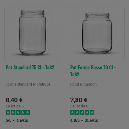
Pot Standard 75 Cl - To82
Pot Forme Basse 70 Cl -
To82
Forme standard et pratique
Rond et mignon
8,40 €
7,80 €
Prix
Prix
Le lot de 6
Le lot de 6
5
/
5
-
4
avis
4.8
/
5
-
31
avis