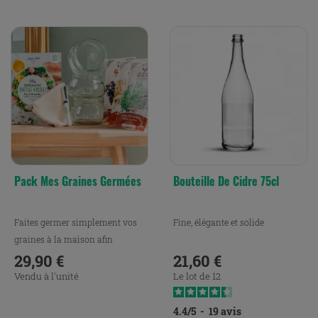
Pack Mes Graines Germées
Bouteille De Cidre 75cl
Faites germer simplement vos
Fine, élégante et solide
graines à la maison afin
d'agrémenter vos plats et...
29,90 €
21,60 €
Prix
Prix
Vendu à l'unité
Le lot de 12
4.4
/
5
-
19
avis