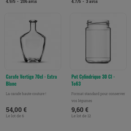
4.9
/
5
-
206
avis
4.7
/
5
-
3
avis
Carafe Vertige 70cl - Extra
Pot Cylindrique 30 Cl -
Blanc
To63
La carafe haute couture !
Format standard pour conserver
vos légumes
54,00 €
9,60 €
Prix
Prix
Le lot de 6
Le lot de 12