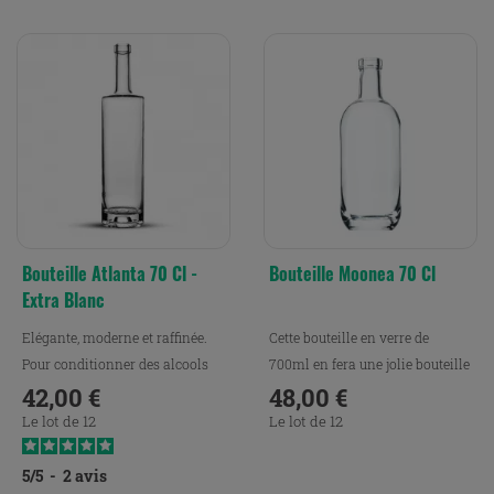
Bouteille Atlanta 70 Cl -
Bouteille Moonea 70 Cl
Extra Blanc
Elégante, moderne et raffinée.
Cette bouteille en verre de
Pour conditionner des alcools
700ml en fera une jolie bouteille
et/ou cocktails et...
42,00 €
d’eau en verre, ou...
48,00 €
Prix
Prix
Le lot de 12
Le lot de 12
5
/
5
-
2
avis