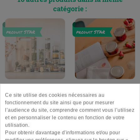
catégorie :
Mes Epices
Mes Confitures Faites
Maison
Ce site utilise des cookies nécessaires au
fonctionnement du site ainsi que pour mesurer
La solution pour ranger toutes
Préparez vos confitures à la
l’audience du site, comprendre comment vous l’utilisez
vos épices dans de jolis
maison: pour cela les
et en personnaliser le contenu en fonction de votre
petits bocaux.
35,90 €
contenants avec leurs...
67,50 €
Prix
Prix
utilisation.
Vendu à l'unité
Vendu à l'unité
Pour obtenir davantage d'informations et/ou pour
modifier vos préférences, cliquez sur le bouton sur «