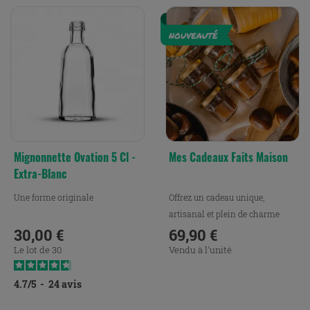
Mignonnette Ovation 5 Cl -
Mes Cadeaux Faits Maison
Extra-Blanc
Une forme originale
Offrez un cadeau unique,
artisanal et plein de charme
30,00 €
avec notre pack Mes...
69,90 €
Prix
Prix
Le lot de 30
Vendu à l'unité
4.7
/
5
-
24
avis