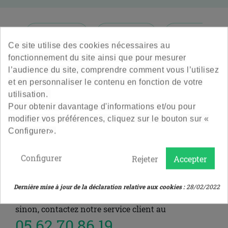


Produit star
Destockage
Nouveautés
Ce site utilise des cookies nécessaires au
Veuillez nous excuser pour le désagrément.
fonctionnement du site ainsi que pour mesurer
Effectuez une nouvelle recherche
l’audience du site, comprendre comment vous l’utilisez
et en personnaliser le contenu en fonction de votre
utilisation.
Pour obtenir davantage d'informations et/ou pour
ou aller directement sur l'une de ces pages :
modifier vos préférences, cliquez sur le bouton sur «
Configurer».
ACCUEIL
POTS ET BOCAUX EN VERRE VIDES
Configurer
Rejeter
Accepter
ACCESSOIRES
SOLDES
Dernière mise à jour de la déclaration relative aux cookies :
28/02/2022
sinon, contactez notre service client au
05 62 70 86 19