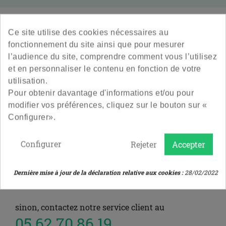


Produit star
Destockage
Nouveautés
Ce site utilise des cookies nécessaires au
fonctionnement du site ainsi que pour mesurer
Veuillez nous excuser pour le désagrément.
l’audience du site, comprendre comment vous l’utilisez
Effectuez une nouvelle recherche
et en personnaliser le contenu en fonction de votre
utilisation.
Pour obtenir davantage d'informations et/ou pour
modifier vos préférences, cliquez sur le bouton sur «
ou aller directement sur l'une de ces pages :
Configurer».
ACCUEIL
POTS ET BOCAUX EN VERRE VIDES
Configurer
Rejeter
Accepter
Dernière mise à jour de la déclaration relative aux cookies :
28/02/2022
ACCESSOIRES
SOLDES
sinon, contactez notre service client au
05 62 70 86 19