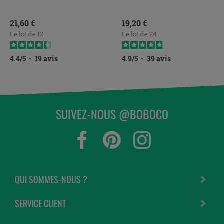
séparément.
Prix
Prix
21,60 €
19,20 €
Le lot de 12
Le lot de 24
4.4
/
5
-
19
avis
4.9
/
5
-
39
avis
SUIVEZ-NOUS @BOBOCO
QUI SOMMES-NOUS ?
SERVICE CLIENT