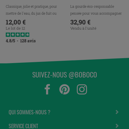
Classique, jolie et pratique, pour
La gourde éco-responsable
mettre de l'eau, du jus de fuit ou
pensée pour vous accompagner
du lait.
12,00 €
partout.
32,90 €
Prix
Prix
Le lot de 12
Vendu à l'unité
4.8
/
5
-
128
avis
SUIVEZ-NOUS @BOBOCO
QUI SOMMES-NOUS ?
SERVICE CLIENT