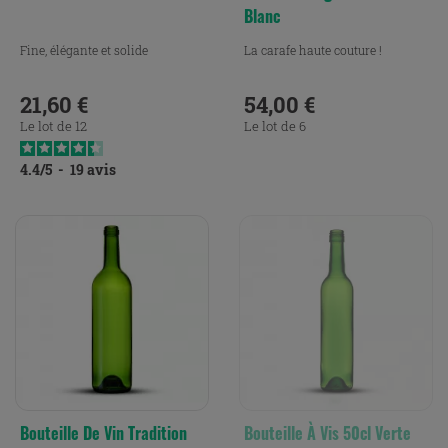
Blanc
Fine, élégante et solide
La carafe haute couture !
21,60 €
54,00 €
Prix
Prix
Le lot de 12
Le lot de 6
4.4
/
5
-
19
avis
Bouteille De Vin Tradition
Bouteille À Vis 50cl Verte