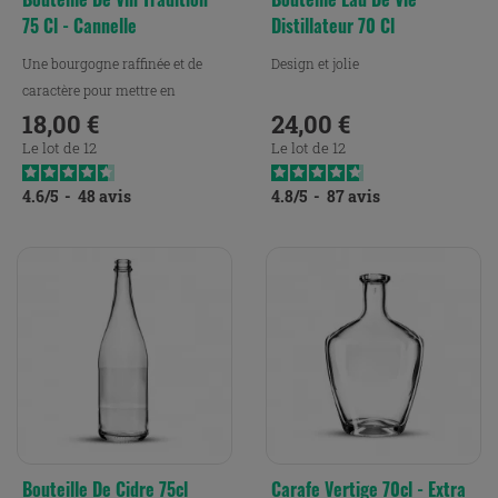
75 Cl - Cannelle
Distillateur 70 Cl
Une bourgogne raffinée et de
Design et jolie
caractère pour mettre en
bouteilles vos vins.
18,00 €
24,00 €
Prix
Prix
Le lot de 12
Le lot de 12
4.6
/
5
-
48
avis
4.8
/
5
-
87
avis
Bouteille De Cidre 75cl
Carafe Vertige 70cl - Extra