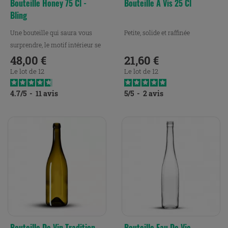
Bouteille Honey 75 Cl -
Bouteille À Vis 25 Cl
Bling
Une bouteille qui saura vous
Petite, solide et raffinée
surprendre, le motif intérieur se
révèle à la...
48,00 €
21,60 €
Prix
Prix
Le lot de 12
Le lot de 12
4.7
/
5
-
11
avis
5
/
5
-
2
avis
Bouteille De Vin Tradition
Bouteille Eau De Vie