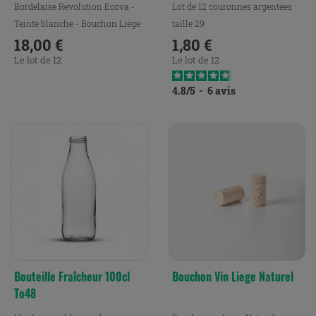
Bordelaise Revolution Ecova -
Lot de 12 couronnes argentées
Teinte blanche - Bouchon Liège
taille 29
18,00 €
1,80 €
Prix
Prix
Le lot de 12
Le lot de 12
4.8
/
5
-
6
avis
Bouteille Fraîcheur 100cl
Bouchon Vin Liege Naturel
To48