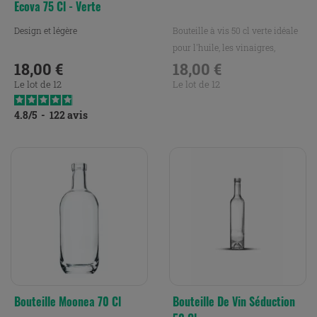
Ecova 75 Cl - Verte
Design et légère
Bouteille à vis 50 cl verte idéale
pour l'huile, les vinaigres,
18,00 €
vinaigrettes et...
18,00 €
Prix
Prix
Le lot de 12
Le lot de 12
4.8
/
5
-
122
avis
Bouteille Moonea 70 Cl
Bouteille De Vin Séduction