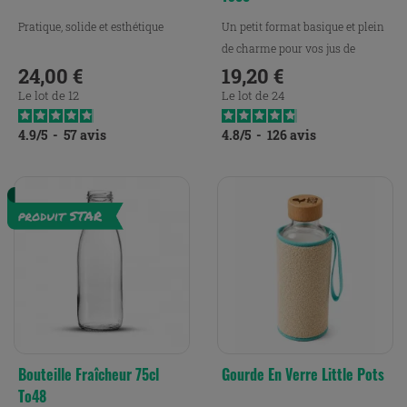
Pratique, solide et esthétique
Un petit format basique et plein
de charme pour vos jus de
24,00 €
fruits.
19,20 €
Prix
Prix
Le lot de 12
Le lot de 24
4.9
/
5
-
57
avis
4.8
/
5
-
126
avis
Bouteille Fraîcheur 75cl
Gourde En Verre Little Pots
To48