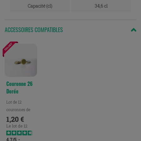
Capacité (cl)
34,6 cl
ACCESSOIRES COMPATIBLES
Couronne 26
Dorée
Lot de 12
couronnes de
bière en taille
1,20 €
Prix
26
Le lot de 12
4.7
/
5
-