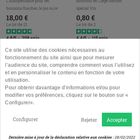
L'indispensable pour les
Bouchon en Liège Naturel
boissons fraiches, le jus ou le
spécial Vin
lait.
18,00 €
0,80 €
Prix
Prix
Le lot de 12
Le lot de 2
4.8
/
5
-
209
avis
4.4
/
5
-
115
avis
Ce site utilise des cookies nécessaires au
16 autres produits dans la même
fonctionnement du site ainsi que pour mesurer
catégorie :
l’audience du site, comprendre comment vous l’utilisez
et en personnaliser le contenu en fonction de votre
utilisation.
Pour obtenir davantage d'informations et/ou pour
modifier vos préférences, cliquez sur le bouton sur «
Configurer».
Configurer
Rejeter
Accepter
Dernière mise à jour de la déclaration relative aux cookies :
28/02/2022