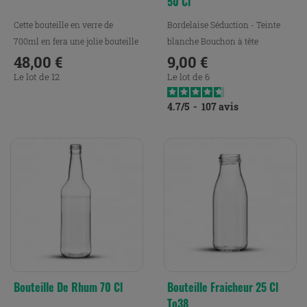
50 Cl
Cette bouteille en verre de
Bordelaise Séduction - Teinte
700ml en fera une jolie bouteille
blanche Bouchon à tête
d’eau en verre, ou...
48,00 €
9,00 €
Prix
Prix
Le lot de 12
Le lot de 6
4.7
/
5
-
107
avis
Bouteille De Rhum 70 Cl
Bouteille Fraicheur 25 Cl
To38