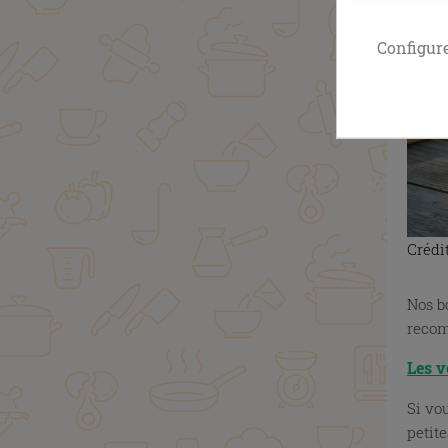
Configur
Crédi
Nos b
reco
Les v
Si vo
petite