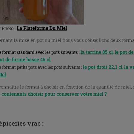
La Plateforme Du Miel
t Photo :
rnant la mise en pot du miel nous vous conseillons deux format
la terrine 85 cl
le pot d
e format standard avec les pots suivants :
,
ot de forme basse 45 cl
le pot droit 22,1 cl
la v
e format petits pots avec les pots suivants :
,
0cl
onnaître le format à choisir en fonction de la quantité de miel, n
 contenants choisir pour conserver votre miel ?
épiceries vrac :