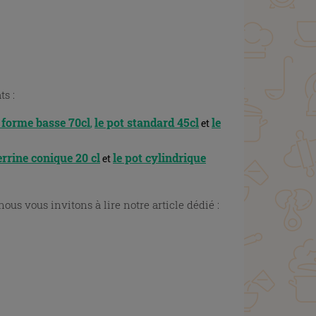
s :
e forme basse 70cl
le pot standard 45cl
le
,
et
errine conique 20 cl
le pot cylindrique
et
ous vous invitons à lire notre article dédié :