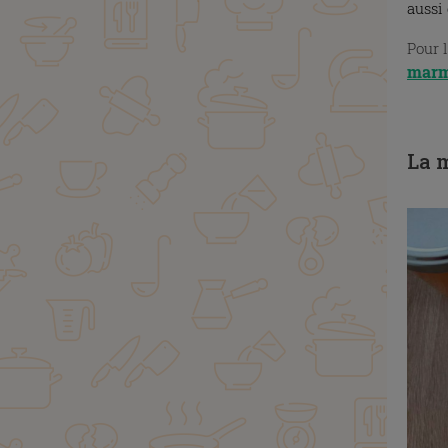
aussi
Pour 
marmi
X
La m