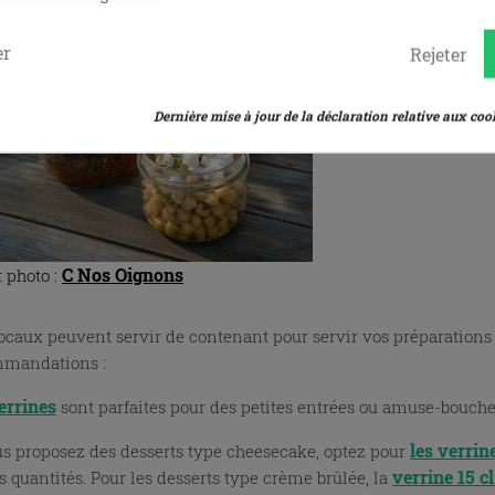
er
Rejeter
Dernière mise à jour de la déclaration relative aux cook
C Nos Oignons
t photo :
ocaux peuvent servir de contenant pour servir vos préparations
mmandations :
errines
sont parfaites pour des petites entrées ou amuse-bouche
les verrin
us proposez des desserts type cheesecake, optez pour
verrine 15 cl
s quantités. Pour les desserts type crème brûlée, la