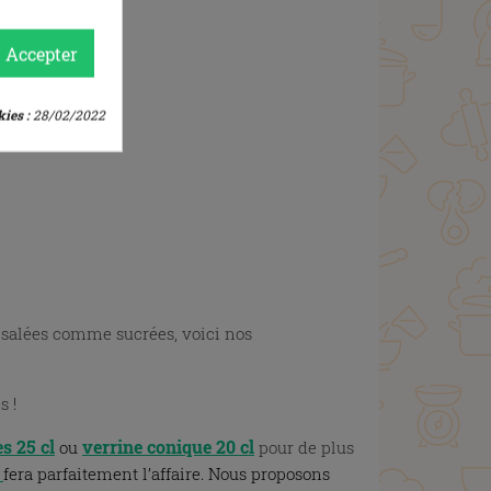
Accepter
ies :
28/02/2022
 salées comme sucrées, voici nos
s !
es 25 cl
verrine conique 20 cl
ou
pour de plus
fera parfaitement l’affaire. Nous proposons