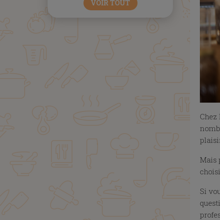
VOIR TOUT
Chez 
nombre
plais
Mais 
choisi
Si vou
questi
profes