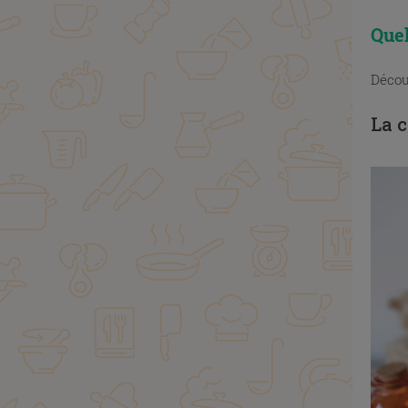
Quel
Décou
La c