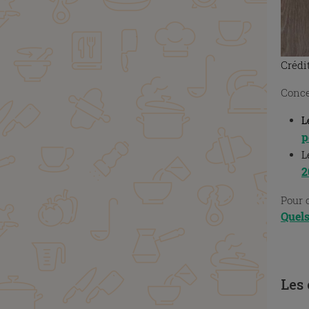
Crédi
Conce
L
p
L
2
Pour c
Quels
X
Les 