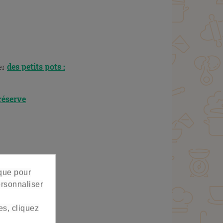
des petits pots :
ser
réserve
 que pour
ersonnaliser
es, cliquez