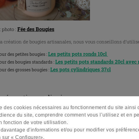
Fée des Bougies
t photo :
la création de bougies artisanales, nous vous conseillons d’utili
Les petits pots ronds 10c
l
our des petites bougies :
Les petits pots standards 20cl avec 
our des bougies standards :
Les pots cylindriques 37cl
our des grosses bougies :
préparations culinaires :
ise des cookies nécessaires au fonctionnement du site ainsi
dience du site, comprendre comment vous l’utilisez et en p
 fonction de votre utilisation.
 davantage d'informations et/ou pour modifier vos préférenc
n sur « Configurer».