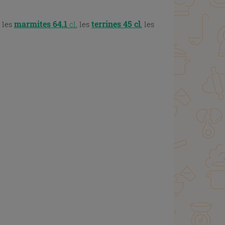
marmites 64,1
terrines 45 cl
 les
cl
,
les
, les