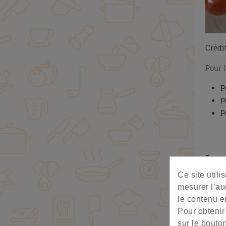
Crédi
Pour 
P
P
P
X
Les 
Ce site util
mesurer l’au
le contenu en
Pour obtenir
sur le bouto