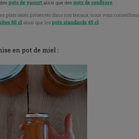
pots de yaourt
pots
de confiture
des
ainsi que des
.
les plats salés présentés dans nos bocaux, nous vous conseillons
tes 85 cl
pots standards 45 cl
ainsi que les
.
ise en pot de miel :