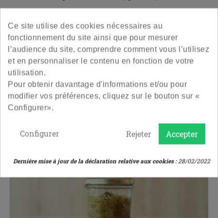
Préparation :
Ce site utilise des cookies nécessaires au
Épluchez les pommes et les poires, puis coupez-les en
fonctionnement du site ainsi que pour mesurer
morceaux.
l’audience du site, comprendre comment vous l’utilisez
Placez les fruits dans une casserole avec l’eau et laissez
et en personnaliser le contenu en fonction de votre
mijoter à feu doux pendant 20 minutes.
utilisation.
Mixez le tout.
Pour obtenir davantage d'informations et/ou pour
Transvasez dans votre
terrine 45 cl
et laissez refroidir.
modifier vos préférences, cliquez sur le bouton sur «
Configurer».
4. Compote pommes / kiwis maison
Configurer
Rejeter
Accepter
Dernière mise à jour de la déclaration relative aux cookies :
28/02/2022