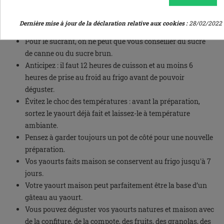
tester avec du lait de chèvre ou du lait de brebis.
Si possible, choisissez au départ un yaourt du commerce
Dernière mise à jour de la déclaration relative aux cookies :
28/02/2022
au lait entier de préférence et bio.
Pour le sucrant, on ne peut que vous conseiller du sucre
de canne ou du sucre brun.
Anticipez : il faut 12 heures de cuisson et au moins 6
heures de prise au froid au frigo avant de pouvoir
déguster.
Évitez le choc des températures : avant la préparation,
sortez le yaourt déjà fait et laissez-le à température
ambiante.
Pensez à garder toujours un pot de côté pour une nouvelle
préparation.
Vos yaourts faits maison se conservent au frigo jusqu'à 7
jours.
Votre yaourt maison peut parfaitement être la base d’un
gâteau au yaourt.
Vous pouvez déguster vos yaourts natures et maison avec
de la confiture, de la compote, des fruits, des granolas, des