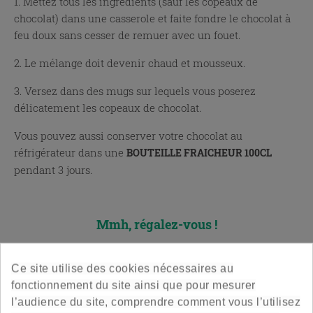
1. Mettez tous les ingrédients (sauf les copeaux de
chocolat) dans une casserole et faite fondre le chocolat à
feu doux sans cesser de remuer avec un fouet.
2. Le mélange doit devenir chaud et mousseux.
3. Versez dans des mugs sur lequels vous poserez
délicatement les copeaux de chocolat.
Vous pouvez aussi conserver votre chocolat au
réfrigérateur dans une
BOUTEILLE FRAICHEUR 100CL
pendant 3 jours.
x
Mmh, régalez-vous !
Ce site utilise des cookies nécessaires au
fonctionnement du site ainsi que pour mesurer
l’audience du site, comprendre comment vous l’utilisez
Publié dans:
Cuisine