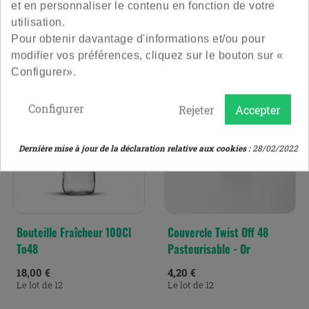
et en personnaliser le contenu en fonction de votre
utilisation.
Pour obtenir davantage d'informations et/ou pour
PRODUITS À DÉCOUVRIR
modifier vos préférences, cliquez sur le bouton sur «
Configurer».
Configurer
Rejeter
Accepter
Dernière mise à jour de la déclaration relative aux cookies :
28/02/2022
Bouteille Fraîcheur 100Cl
Couvercle Twist Off 48
To48
Pasteurisable - Or
18,00 €
4,20 €
Le lot de 12
Le lot de 12