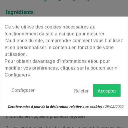
Ingrédients:
- Des coques
Ce site utilise des cookies nécessaires au
- Du vin blanc
fonctionnement du site ainsi que pour mesurer
l’audience du site, comprendre comment vous l’utilisez
- Du céleri branche
et en personnaliser le contenu en fonction de votre
utilisation.
- Des carottes
Pour obtenir davantage d'informations et/ou pour
- Du vinaigre blanc ou du cidre
modifier vos préférences, cliquez sur le bouton sur «
Configurer».
- De l'ail
- Sel, poivre
Configurer
Rejeter
Accepter
Réalisation:
Dernière mise à jour de la déclaration relative aux cookies :
28/02/2022
1. Rincez les coques à plusieurs reprises
2. Les cuire avec le vin blanc, le céleri branche, les