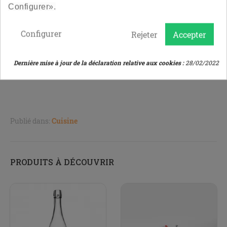
La bouteille de limonade 75 cl >
Configurer».
x
Configurer
Rejeter
Accepter
Les bouchons mécanique à tête plastique blanc >
Dernière mise à jour de la déclaration relative aux cookies :
28/02/2022
Publié dans:
Cuisine
PRODUITS À DÉCOUVRIR