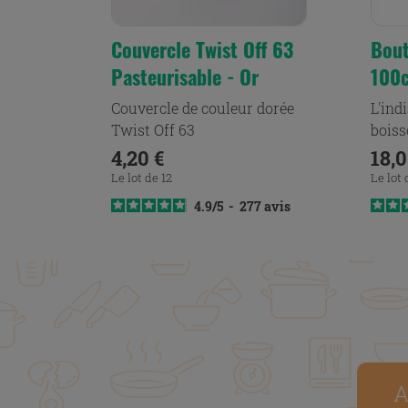
Couvercle Twist Off 63
Bout
Pasteurisable - Or
100c
Couvercle de couleur dorée
L'ind
Twist Off 63
boiss
le lait
Prix
Pri
4,20 €
18,0
Le lot de 12
Le lot 
4.9
/
5
-
277
avis
A