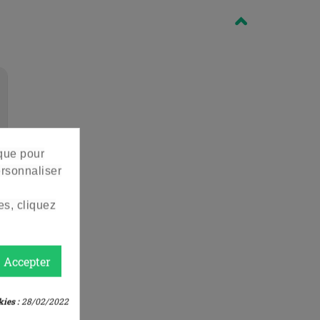
 que pour
ersonnaliser
es, cliquez
Accepter
r
ies :
28/02/2022