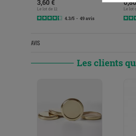
Prix
Pri
3,60 €
0,80
Le lot de 12
Le lot 
4.3
/
5
-
49
avis
AVIS
Les clients q