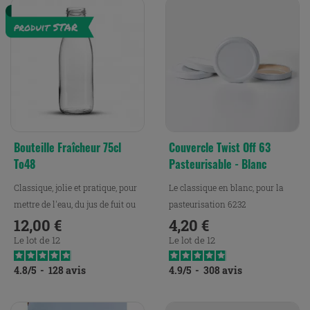
Bouteille Fraîcheur 75cl
Couvercle Twist Off 63
To48
Pasteurisable - Blanc
Classique, jolie et pratique, pour
Le classique en blanc, pour la
mettre de l'eau, du jus de fuit ou
pasteurisation 6232
du lait.
12,00 €
4,20 €
Prix
Prix
Le lot de 12
Le lot de 12
4.8
/
5
-
128
avis
4.9
/
5
-
308
avis