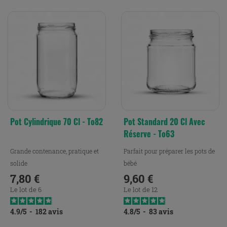
Pot Cylindrique 70 Cl - To82
Pot Standard 20 Cl Avec
Réserve - To63
Grande contenance, pratique et
Parfait pour préparer les pots de
solide
bébé
7,80 €
9,60 €
Prix
Prix
Le lot de 6
Le lot de 12
4.9
/
5
-
182
avis
4.8
/
5
-
83
avis