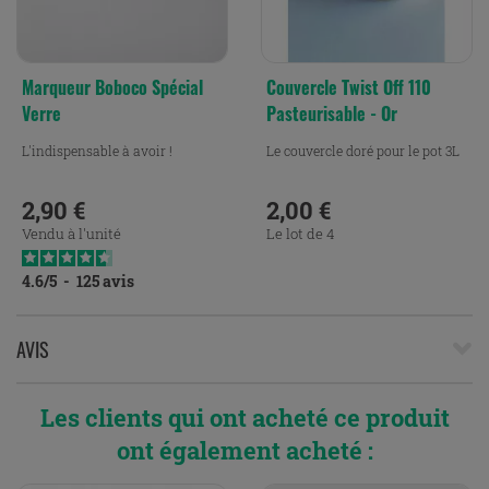
Marqueur Boboco Spécial
Couvercle Twist Off 110
Verre
Pasteurisable - Or
L'indispensable à avoir !
Le couvercle doré pour le pot 3L
2,90 €
2,00 €
Prix
Prix
Vendu à l'unité
Le lot de 4
4.6
/
5
-
125
avis
AVIS
Les clients qui ont acheté ce produit
ont également acheté :