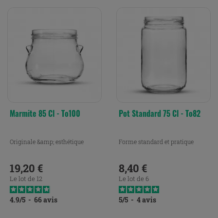
Marmite 85 Cl - To100
Pot Standard 75 Cl - To82
Originale &amp; esthétique
Forme standard et pratique
19,20 €
8,40 €
Prix
Prix
Le lot de 12
Le lot de 6
4.9
/
5
-
66
avis
5
/
5
-
4
avis