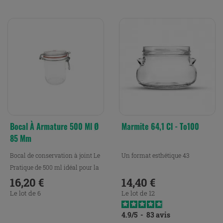
Bocal À Armature 500 Ml Ø
Marmite 64,1 Cl - To100
85 Mm
Bocal de conservation à joint Le
Un format esthétique 43
Pratique de 500 ml idéal pour la
conservation,...
16,20 €
14,40 €
Prix
Prix
Le lot de 6
Le lot de 12
4.9
/
5
-
83
avis