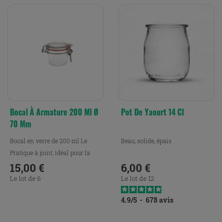
Bocal À Armature 200 Ml Ø
Pot De Yaourt 14 Cl
70 Mm
Bocal en verre de 200 ml Le
Beau, solide, épais
Pratique à joint, idéal pour la
conservation, la...
15,00 €
6,00 €
Prix
Prix
Le lot de 6
Le lot de 12
4.9
/
5
-
678
avis