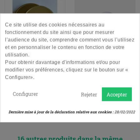
Ce site utilise des cookies nécessaires au
fonctionnement du site ainsi que pour mesurer
l’audience du site, comprendre comment vous l’utilisez
et en personnaliser le contenu en fonction de votre
utilisation.
Pour obtenir davantage d'informations et/ou pour
Couvercle Twist Off 110
Couvercle Twist Off 70
modifier vos préférences, cliquez sur le bouton sur «
Pasteurisable - Or
Pasteurisable - Blanc
Configurer».
Le couvercle doré pour le pot 3L
Couvercle blanc pasteurisable
70
Configurer
Rejeter
Accepter
2,00 €
0,70 €
Prix
Prix
Le lot de 4
Le lot de 2
Dernière mise à jour de la déclaration relative aux cookies :
28/02/2022
4.9
/
5
-
172
avis
16 autres produits dans la même