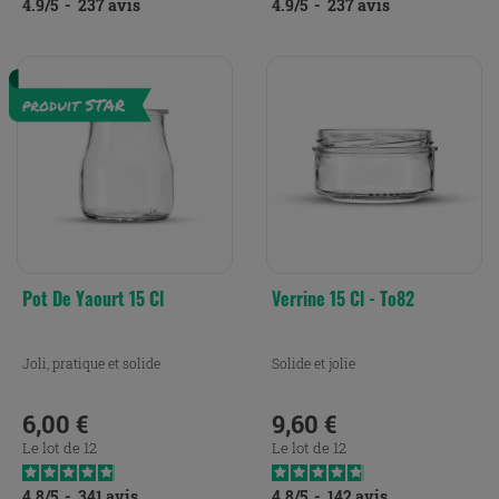
4.9
/
5
-
237
avis
4.9
/
5
-
237
avis
Pot De Yaourt 15 Cl
Verrine 15 Cl - To82
Joli, pratique et solide
Solide et jolie
6,00 €
9,60 €
Prix
Prix
Le lot de 12
Le lot de 12
4.8
/
5
-
341
avis
4.8
/
5
-
142
avis