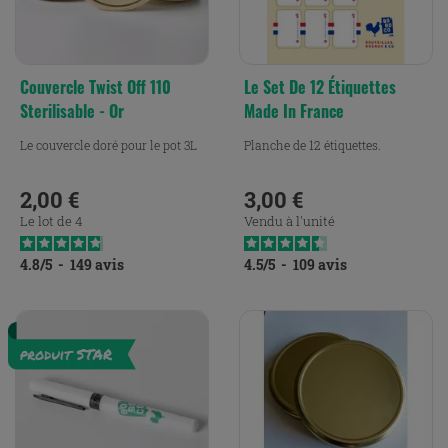
Couvercle Twist Off 110
Le Set De 12 Étiquettes
Sterilisable - Or
Made In France
Le couvercle doré pour le pot 3L
Planche de 12 étiquettes.
2,00 €
3,00 €
Prix
Prix
Le lot de 4
Vendu à l'unité
4.8
/
5
-
149
avis
4.5
/
5
-
109
avis