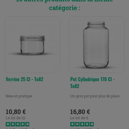
catégorie :
Verrine 25 Cl - To82
Pot Cylindrique 170 Cl -
To82
Beau et pratique
Un gros pot pour plus de place
10,80 €
16,80 €
Prix
Prix
Le lot de 12
Le lot de 6