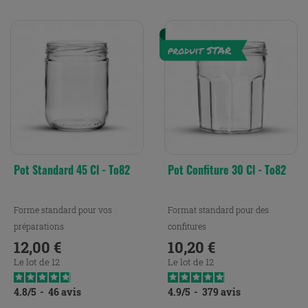
Pot Standard 45 Cl - To82
Pot Confiture 30 Cl - To82
Forme standard pour vos
Format standard pour des
préparations
confitures
12,00 €
10,20 €
Prix
Prix
Le lot de 12
Le lot de 12
4.8
/
5
-
46
avis
4.9
/
5
-
379
avis