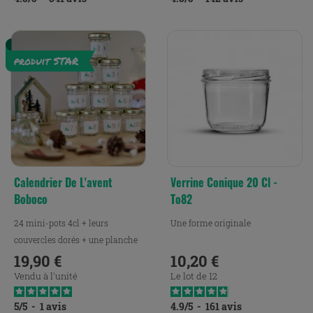
Calendrier De L'avent
Verrine Conique 20 Cl -
Boboco
To82
24 mini-pots 4cl + leurs
Une forme originale
couvercles dorés + une planche
d'étiquettes
19,90 €
10,20 €
Prix
Prix
Vendu à l'unité
Le lot de 12
5
/
5
-
1
avis
4.9
/
5
-
161
avis