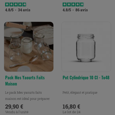
4.8
/
5
-
34
avis
4.8
/
5
-
86
avis
Pack Mes Yaourts Faits
Pot Cylindrique 10 Cl - To48
Maison
Le pack Mes yaourts faits
Petit, élégant et pratique
maison est idéal pour préparer
facilement de délicieux...
29,90 €
16,80 €
Prix
Prix
Vendu à l'unité
Le lot de 24