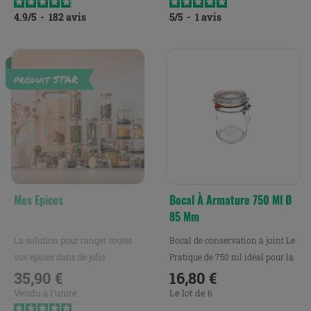
4.9
/
5
-
182
avis
5
/
5
-
1
avis
Mes Epices
Bocal À Armature 750 Ml Ø
85 Mm
La solution pour ranger toutes
Bocal de conservation à joint Le
vos épices dans de jolis
Pratique de 750 ml idéal pour la
petits bocaux.
35,90 €
conservation,...
16,80 €
Prix
Prix
Vendu à l'unité
Le lot de 6