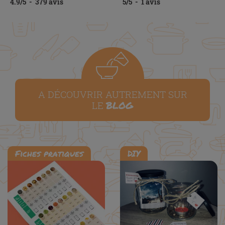
4.9
/
5
-
379
avis
5
/
5
-
1
avis
A DÉCOUVRIR AUTREMENT SUR
BLOG
LE
Fiches pratiques
DIY