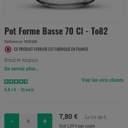
Pot Forme Basse 70 Cl - To82
Référence:
9015188
CE PRODUIT VERRIER EST FABRIQUÉ EN FRANCE
Rond et mignon
En savoir plus...
Voir les avis clients
4.8
/
5
-
31
avis
7,80 €
Le lot de 6
-
+
Soit 1,30 € par unité