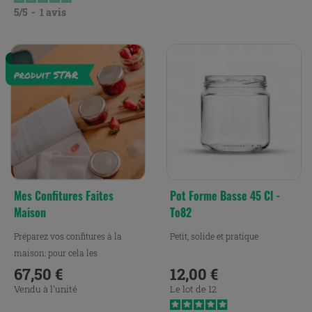
5
/
5
-
1
avis
Mes Confitures Faites
Pot Forme Basse 45 Cl -
Maison
To82
Préparez vos confitures à la
Petit, solide et pratique
maison: pour cela les
contenants avec leurs...
67,50 €
12,00 €
Prix
Prix
Vendu à l'unité
Le lot de 12