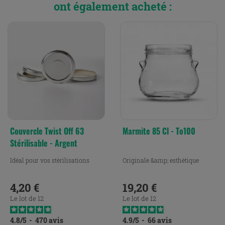
ont également acheté :
Couvercle Twist Off 63
Marmite 85 Cl - To100
Stérilisable - Argent
Idéal pour vos stérilisations
Originale &amp; esthétique
4,20 €
19,20 €
Prix
Prix
Le lot de 12
Le lot de 12
4.8
/
5
-
470
avis
4.9
/
5
-
66
avis