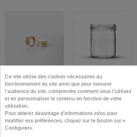
Ce site utilise des cookies nécessaires au
Capsule Dorée À Vis
Pot Droit 22,1 Cl -to70
fonctionnement du site ainsi que pour mesurer
l’audience du site, comprendre comment vous l’utilisez
Fermeture mécanique
Le pot incontournable à avoir.
et en personnaliser le contenu en fonction de votre
utilisation.
3,60 €
9,60 €
Prix
Prix
Pour obtenir davantage d'informations et/ou pour
Le lot de 12
Le lot de 12
modifier vos préférences, cliquez sur le bouton sur «
Configurer».
4.5
/
5
-
164
avis
4.9
/
5
-
55
avis