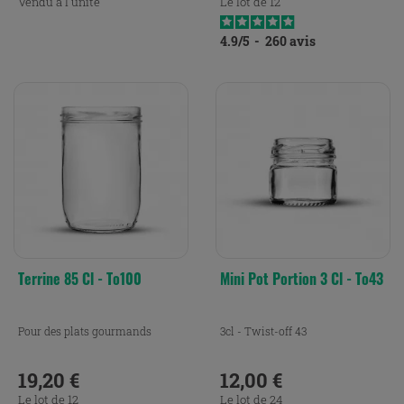
Vendu à l'unité
Le lot de 12
4.9
/
5
-
260
avis
Terrine 85 Cl - To100
Mini Pot Portion 3 Cl - To43
Pour des plats gourmands
3cl - Twist-off 43
19,20 €
12,00 €
Prix
Prix
Le lot de 12
Le lot de 24