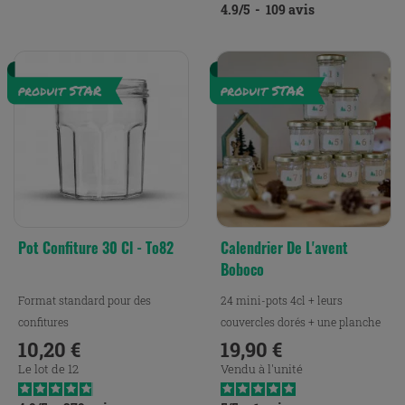
4.9
/
5
-
109
avis
Pot Confiture 30 Cl - To82
Calendrier De L'avent
Boboco
Format standard pour des
24 mini-pots 4cl + leurs
confitures
couvercles dorés + une planche
10,20 €
d'étiquettes
19,90 €
Prix
Prix
Le lot de 12
Vendu à l'unité