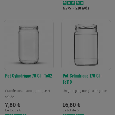
4.7
/
5
-
218
avis
Pot Cylindrique 70 Cl - To82
Pot Cylindrique 170 Cl -
To110
Grande contenance, pratique et
Un gros pot pour plus de place
solide
7,80 €
16,80 €
Prix
Prix
Le lot de 6
Le lot de 6