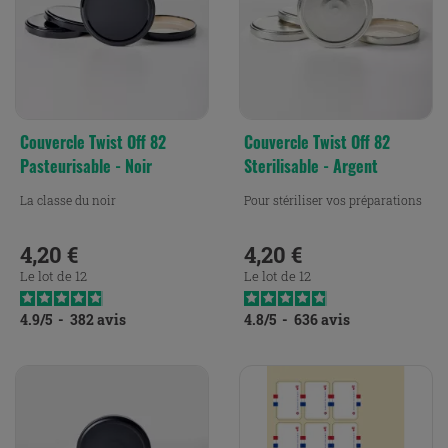
Couvercle Twist Off 82
Couvercle Twist Off 82
Pasteurisable - Noir
Sterilisable - Argent
La classe du noir
Pour stériliser vos préparations
4,20 €
4,20 €
Prix
Prix
Le lot de 12
Le lot de 12
4.9
/
5
-
382
avis
4.8
/
5
-
636
avis