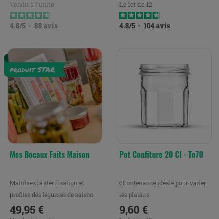
Vendu à l'unité
Le lot de 12
4.8
/
5
-
88
avis
4.8
/
5
-
104
avis
Mes Bocaux Faits Maison
Pot Confiture 20 Cl - To70
Maîtrisez la stérilisation et
0Contenance idéale pour varier
profitez des légumes de saison
les plaisirs
pour préparer de...
49,95 €
9,60 €
Prix
Prix