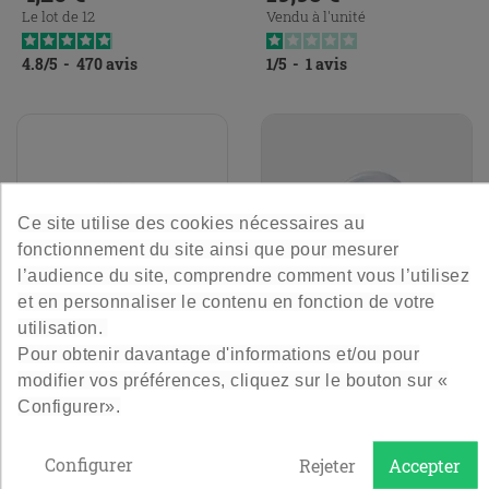
Le lot de 12
Vendu à l'unité
4.8
/
5
-
470
avis
1
/
5
-
1
avis
Ce site utilise des cookies nécessaires au
fonctionnement du site ainsi que pour mesurer
l’audience du site, comprendre comment vous l’utilisez
et en personnaliser le contenu en fonction de votre
utilisation.
Joint Universel Ø 85 Mm -
Couvercle Twist Off 82
Pour obtenir davantage d'informations et/ou pour
Le Pratique
Pasteurisable - Blanc
modifier vos préférences, cliquez sur le bouton sur «
Configurer».
Joint universel Ø 85 mm Le
Couvercle Twist Off 82
Pratique pour bocaux à
Pasteurisable Blanc
Configurer
Rejeter
Accepter
armature, assurant une...
3,60 €
4,20 €
Prix
Prix