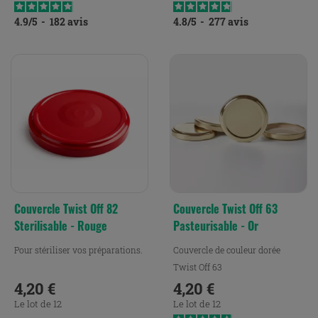
4.9
/
5
-
182
avis
4.8
/
5
-
277
avis
Couvercle Twist Off 82
Couvercle Twist Off 63
Sterilisable - Rouge
Pasteurisable - Or
Pour stériliser vos préparations.
Couvercle de couleur dorée
Twist Off 63
4,20 €
4,20 €
Prix
Prix
Le lot de 12
Le lot de 12