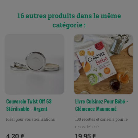
16 autres produits dans la même
catégorie :
Couvercle Twist Off 63
Livre Cuisinez Pour Bébé -
Stérilisable - Argent
Clémence Maumemé
Idéal pour vos stérilisations
100 recettes et conseils pour le
repas de bébé
4,20 €
19,95 €
Prix
Prix