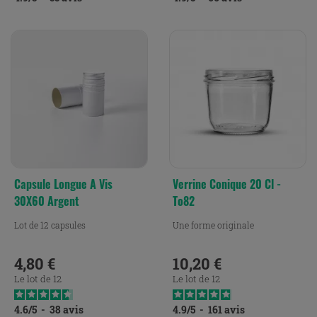
Capsule Longue A Vis
Verrine Conique 20 Cl -
30X60 Argent
To82
Lot de 12 capsules
Une forme originale
4,80 €
10,20 €
Prix
Prix
Le lot de 12
Le lot de 12
4.6
/
5
-
38
avis
4.9
/
5
-
161
avis