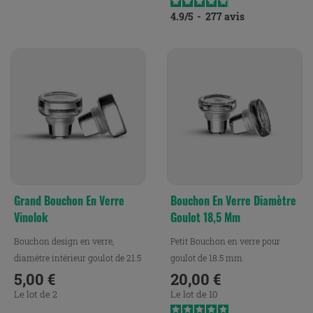
4.9
/
5
-
277
avis
Grand Bouchon En Verre
Bouchon En Verre Diamètre
Vinolok
Goulot 18,5 Mm
Bouchon design en verre,
Petit Bouchon en verre pour
diamètre intérieur goulot de 21.5
goulot de 18.5 mm
mm.
5,00 €
20,00 €
Prix
Prix
Le lot de 2
Le lot de 10