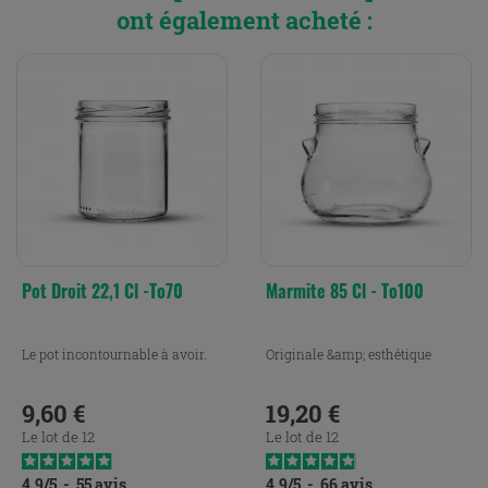
ont également acheté :
Pot Droit 22,1 Cl -to70
Marmite 85 Cl - To100
Le pot incontournable à avoir.
Originale &amp; esthétique
9,60 €
19,20 €
Prix
Prix
Le lot de 12
Le lot de 12
4.9
/
5
-
55
avis
4.9
/
5
-
66
avis