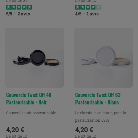
Le lot de 24
Le lot de 12
5
/
5
-
2
avis
4
/
5
-
1
avis
Couvercle Twist Off 48
Couvercle Twist Off 63
Pasteurisable - Noir
Pasteurisable - Blanc
Couvercle noir pasteurisable
Le classique en blanc, pour la
pasteurisation 6232
4,20 €
4,20 €
Prix
Prix
Le lot de 12
Le lot de 12