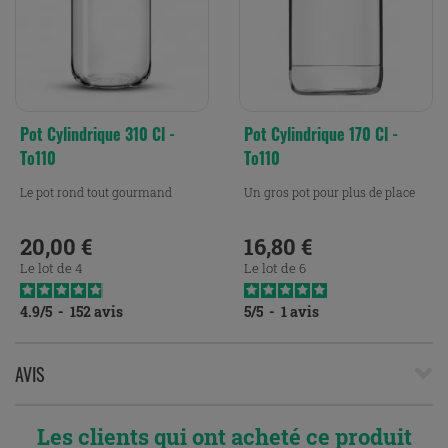
Pot Cylindrique 310 Cl -
Pot Cylindrique 170 Cl -
To110
To110
Le pot rond tout gourmand
Un gros pot pour plus de place
20,00 €
16,80 €
Prix
Prix
Le lot de 4
Le lot de 6
4.9
/
5
-
152
avis
5
/
5
-
1
avis
AVIS
Les clients qui ont acheté ce produit