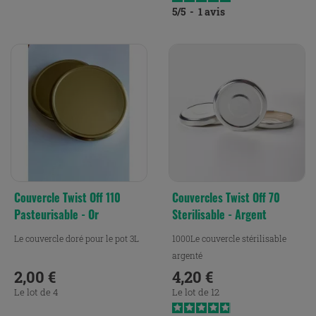
5
/
5
-
1
avis
Couvercle Twist Off 110
Couvercles Twist Off 70
Pasteurisable - Or
Sterilisable - Argent
Le couvercle doré pour le pot 3L
1000Le couvercle stérilisable
argenté
2,00 €
4,20 €
Prix
Prix
Le lot de 4
Le lot de 12