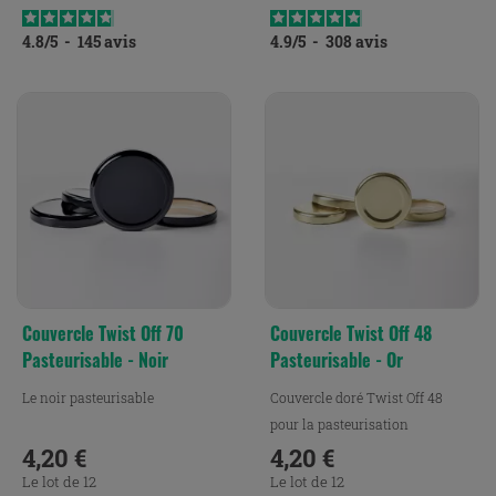
4.8
/
5
-
145
avis
4.9
/
5
-
308
avis
Couvercle Twist Off 70
Couvercle Twist Off 48
Pasteurisable - Noir
Pasteurisable - Or
Le noir pasteurisable
Couvercle doré Twist Off 48
pour la pasteurisation
4,20 €
4,20 €
Prix
Prix
Le lot de 12
Le lot de 12