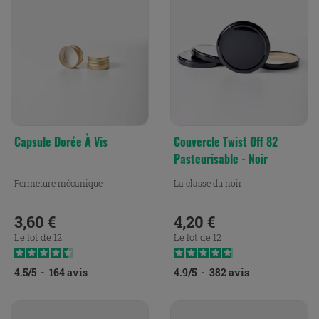
Capsule Dorée À Vis
Couvercle Twist Off 82
Pasteurisable - Noir
Fermeture mécanique
La classe du noir
3,60 €
4,20 €
Prix
Prix
Le lot de 12
Le lot de 12
4.5
/
5
-
164
avis
4.9
/
5
-
382
avis