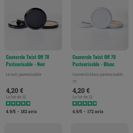
Couvercle Twist Off 70
Couvercle Twist Off 70
Pasteurisable - Noir
Pasteurisable - Blanc
Le noir pasteurisable
Couvercle blanc pasteurisable
70
4,20 €
4,20 €
Prix
Prix
Le lot de 12
Le lot de 12
4.9
/
5
-
182
avis
4.9
/
5
-
172
avis