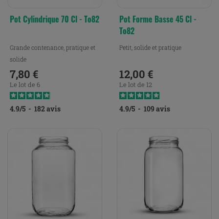
Pot Cylindrique 70 Cl - To82
Pot Forme Basse 45 Cl -
To82
Grande contenance, pratique et
Petit, solide et pratique
solide
7,80 €
12,00 €
Prix
Prix
Le lot de 6
Le lot de 12
4.9
/
5
-
182
avis
4.9
/
5
-
109
avis