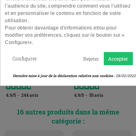
l’audience du site, comprendre comment vous l’utilisez
et en personnaliser le contenu en fonction de votre
utilisation.
Pour obtenir davantage d'informations et/ou pour
modifier vos préférences, cliquez sur le bouton sur «
Couvercle Twist Off 100
Pot Droit 22,1 Cl -to70
Configurer».
Sterilisable - Argent
Couvercle Twist Off 100 Pour
Le pot incontournable à avoir.
Configurer
Rejeter
Accepter
Marmites et terrines en
stérilisable argenté
2,40 €
9,60 €
Prix
Prix
Dernière mise à jour de la déclaration relative aux cookies :
28/02/2022
Le lot de 6
Le lot de 12
4.9
/
5
-
244
avis
4.9
/
5
-
55
avis
16 autres produits dans la même
catégorie :