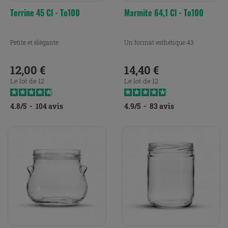
Terrine 45 Cl - To100
Marmite 64,1 Cl - To100
Petite et élégante
Un format esthétique 43
12,00 €
14,40 €
Prix
Prix
Le lot de 12
Le lot de 12
4.8
/
5
-
104
avis
4.9
/
5
-
83
avis