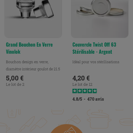
Grand Bouchon En Verre
Couvercle Twist Off 63
Vinolok
Stérilisable - Argent
Bouchon design en verre,
Idéal pour vos stérilisations
diamètre intérieur goulot de 21.5
mm.
5,00 €
4,20 €
Prix
Prix
Le lot de 2
Le lot de 12
4.8
/
5
-
470
avis