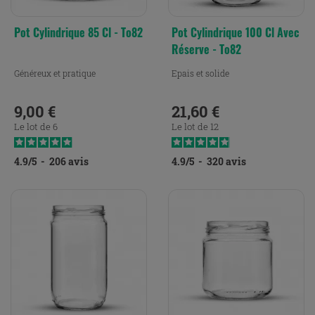
Pot Cylindrique 85 Cl - To82
Pot Cylindrique 100 Cl Avec
Réserve - To82
Généreux et pratique
Epais et solide
9,00 €
21,60 €
Prix
Prix
Le lot de 6
Le lot de 12
4.9
/
5
-
206
avis
4.9
/
5
-
320
avis