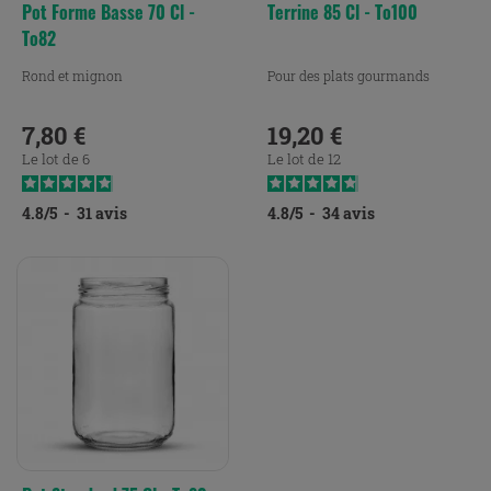
Pot Forme Basse 70 Cl -
Terrine 85 Cl - To100
To82
Rond et mignon
Pour des plats gourmands
7,80 €
19,20 €
Prix
Prix
Le lot de 6
Le lot de 12
4.8
/
5
-
31
avis
4.8
/
5
-
34
avis