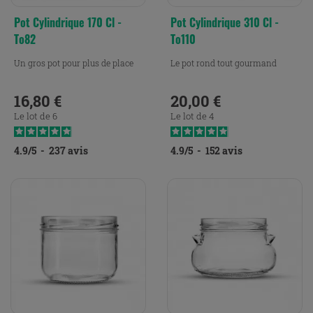
Pot Cylindrique 170 Cl -
Pot Cylindrique 310 Cl -
To82
To110
Un gros pot pour plus de place
Le pot rond tout gourmand
16,80 €
20,00 €
Prix
Prix
Le lot de 6
Le lot de 4
4.9
/
5
-
237
avis
4.9
/
5
-
152
avis