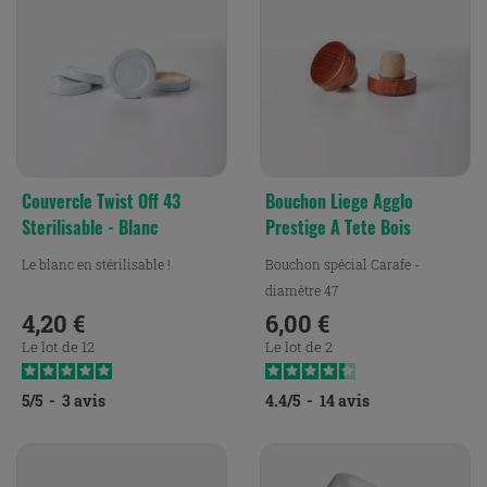
Couvercle Twist Off 43
Bouchon Liege Agglo
Sterilisable - Blanc
Prestige A Tete Bois
Le blanc en stérilisable !
Bouchon spécial Carafe -
diamètre 47
4,20 €
6,00 €
Prix
Prix
Le lot de 12
Le lot de 2
5
/
5
-
3
avis
4.4
/
5
-
14
avis