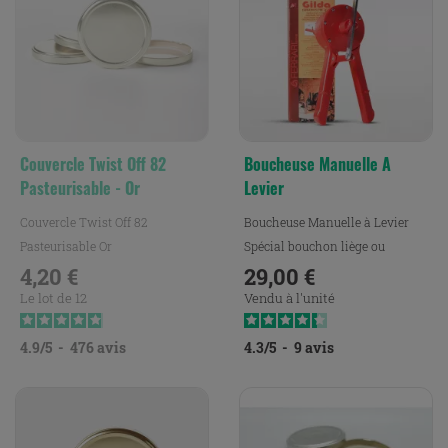
Couvercle Twist Off 82
Boucheuse Manuelle A
Pasteurisable - Or
Levier
Couvercle Twist Off 82
Boucheuse Manuelle à Levier
Pasteurisable Or
Spécial bouchon liège ou
4,20 €
aggloméré.
29,00 €
Prix
Prix
Le lot de 12
Vendu à l'unité
4.9
/
5
-
476
avis
4.3
/
5
-
9
avis