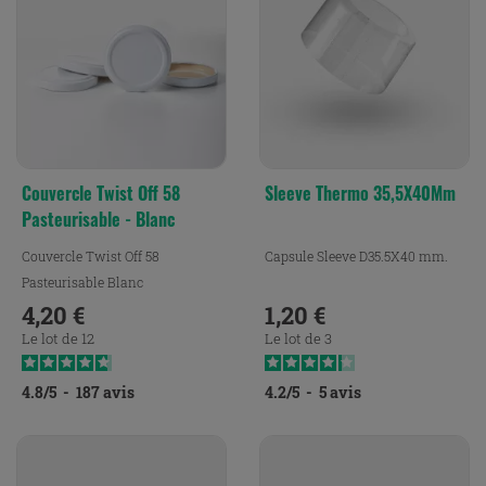
Couvercle Twist Off 58
Sleeve Thermo 35,5X40Mm
Pasteurisable - Blanc
Couvercle Twist Off 58
Capsule Sleeve D35.5X40 mm.
Pasteurisable Blanc
4,20 €
1,20 €
Prix
Prix
Le lot de 12
Le lot de 3
4.8
/
5
-
187
avis
4.2
/
5
-
5
avis