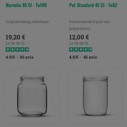
Marmite 85 Cl - To100
Pot Standard 45 Cl - To82
Originale &amp; esthétique
Forme standard pour vos
préparations
19,20 €
12,00 €
Prix
Prix
Le lot de 12
Le lot de 12
4.9
/
5
-
66
avis
4.8
/
5
-
46
avis