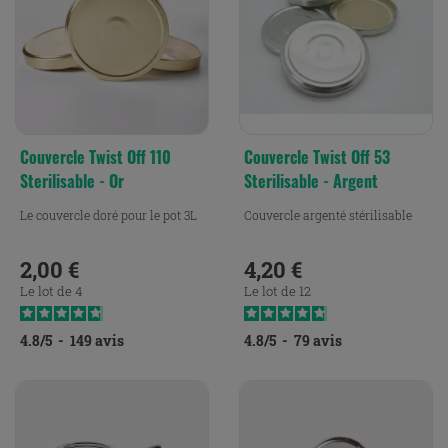
Couvercle Twist Off 110
Couvercle Twist Off 53
Sterilisable - Or
Sterilisable - Argent
Le couvercle doré pour le pot 3L
Couvercle argenté stérilisable
2,00 €
4,20 €
Prix
Prix
Le lot de 4
Le lot de 12
4.8
/
5
-
149
avis
4.8
/
5
-
79
avis