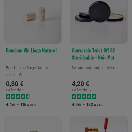
Bouchon Vin Liege Naturel
Couvercle Twist Off 82
Sterilisable - Noir Mat
Bouchon en Liège Naturel
Le noir mat : notre préféré
spécial Vin
0,80 €
4,20 €
Prix
Prix
Le lot de 2
Le lot de 12
4.4
/
5
-
115
avis
4.9
/
5
-
182
avis