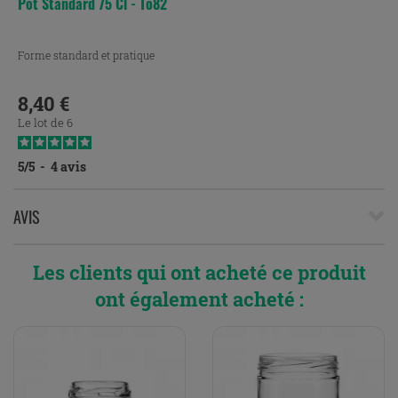
Pot Standard 75 Cl - To82
Forme standard et pratique
8,40 €
Prix
Le lot de 6
5
/
5
-
4
avis
AVIS
Les clients qui ont acheté ce produit
ont également acheté :