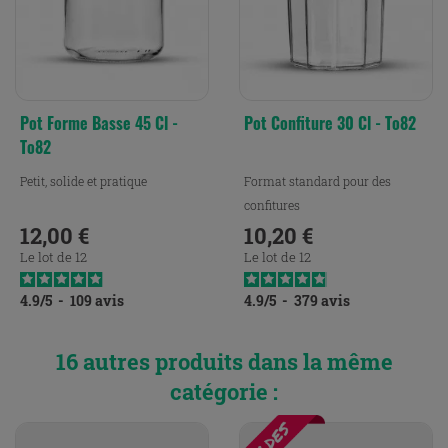
Pot Forme Basse 45 Cl -
Pot Confiture 30 Cl - To82
To82
Petit, solide et pratique
Format standard pour des
confitures
12,00 €
10,20 €
Prix
Prix
Le lot de 12
Le lot de 12
4.9
/
5
-
109
avis
4.9
/
5
-
379
avis
16 autres produits dans la même
catégorie :