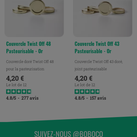
Couvercle Twist Off 48
Couvercle Twist Off 43
Pasteurisable - Or
Pasteurisable - Or
Couvercle doré Twist Off 48
Couvercle Twist Off 43 doré,
pour la pasteurisation
joint pasteurisable
4,20 €
4,20 €
Prix
Prix
Le lot de 12
Le lot de 12
4.8
/
5
-
277
avis
4.8
/
5
-
157
avis
SUIVEZ-NOUS @BOBOCO