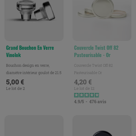
Grand Bouchon En Verre
Couvercle Twist Off 82
Vinolok
Pasteurisable - Or
Bouchon design en verre,
Couvercle Twist Off 82
diamètre intérieur goulot de 21.5
Pasteurisable Or
mm.
5,00 €
4,20 €
Prix
Prix
Le lot de 2
Le lot de 12
4.9
/
5
-
476
avis