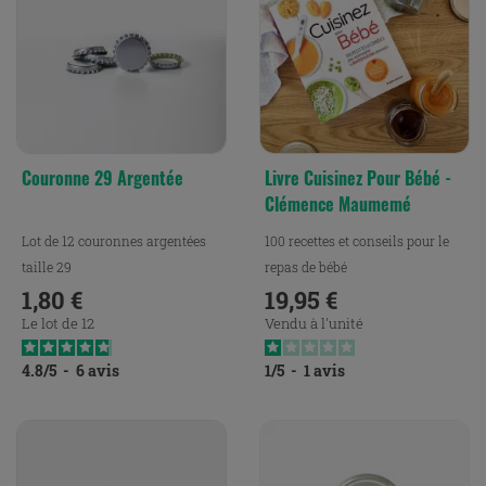
Couronne 29 Argentée
Livre Cuisinez Pour Bébé -
Clémence Maumemé
Lot de 12 couronnes argentées
100 recettes et conseils pour le
taille 29
repas de bébé
1,80 €
19,95 €
Prix
Prix
Le lot de 12
Vendu à l'unité
4.8
/
5
-
6
avis
1
/
5
-
1
avis