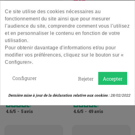
Ce site utilise des cookies nécessaires au
fonctionnement du site ainsi que pour mesurer
l’audience du site, comprendre comment vous l’utilisez
et en personnaliser le contenu en fonction de votre
utilisation.
Pour obtenir davantage d'informations et/ou pour
modifier vos préférences, cliquez sur le bouton sur «
Couronne 29 Dorée
Bouchon Liege A Tete
Configurer».
Couleur Aluminium
La couronne dorée en taille 29
Bouchon liège naturel à tête
Configurer
Rejeter
Accepter
par lot de 12
couleur Aluminium diamètre 29
1,80 €
8,40 €
Prix
Prix
Dernière mise à jour de la déclaration relative aux cookies :
28/02/2022
Le lot de 12
Le lot de 12
4.6
/
5
-
5
avis
4.6
/
5
-
49
avis