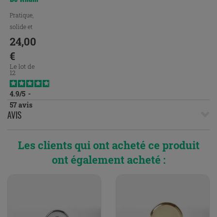
70 Cl
Pratique,
solide et
esthétique
24,00
Prix
€
Le lot de
12
4.9
/
5
-
57
avis
AVIS
Les clients qui ont acheté ce produit
ont également acheté :