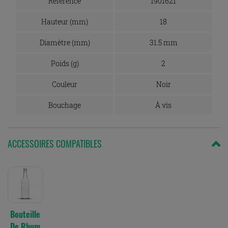
Référence
1901621
Hauteur (mm)
18
Diamètre (mm)
31.5 mm
Poids (g)
2
Couleur
Noir
Bouchage
À vis
ACCESSOIRES COMPATIBLES
Bouteille
De Rhum