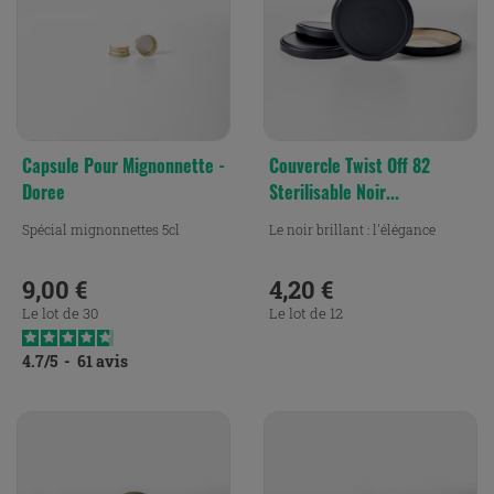
Capsule Pour Mignonnette -
Couvercle Twist Off 82
Doree
Sterilisable Noir...
Spécial mignonnettes 5cl
Le noir brillant : l'élégance
9,00 €
4,20 €
Prix
Prix
Le lot de 30
Le lot de 12
4.7
/
5
-
61
avis