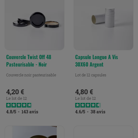
Couvercle Twist Off 48
Capsule Longue A Vis
Pasteurisable - Noir
30X60 Argent
Couvercle noir pasteurisable
Lot de 12 capsules
4,20 €
4,80 €
Prix
Prix
Le lot de 12
Le lot de 12
4.8
/
5
-
143
avis
4.6
/
5
-
38
avis