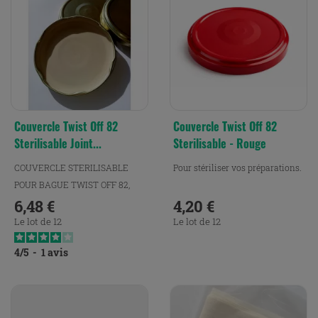
Couvercle Twist Off 82
Couvercle Twist Off 82
Sterilisable Joint...
Sterilisable - Rouge
COUVERCLE STERILISABLE
Pour stériliser vos préparations.
POUR BAGUE TWIST OFF 82,
AVEC JOINT TOTAL. Conçu
6,48 €
4,20 €
Prix
Prix
pour...
Le lot de 12
Le lot de 12
4
/
5
-
1
avis