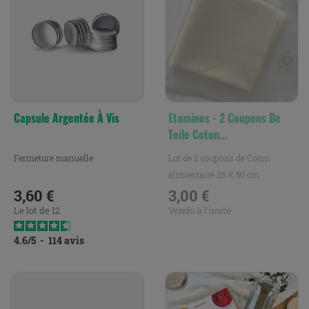
Capsule Argentée À Vis
Etamines - 2 Coupons De
Toile Coton...
Fermeture manuelle
Lot de 2 coupons de Coton
alimentaire 25 X 50 cm
3,60 €
Idéal quand vous devez laisser...
3,00 €
Prix
Prix
Le lot de 12
Vendu à l'unité
4.6
/
5
-
114
avis