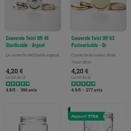
Couvercle Twist Off 48
Couvercle Twist Off 63
Sterilisable - Argent
Pasteurisable - Or
Le couvercle stérilisable argenté
Couvercle de couleur dorée
Twist Off 63
4,20 €
4,20 €
Prix
Prix
Le lot de 12
Le lot de 12
4.8
/
5
-
306
avis
4.9
/
5
-
277
avis